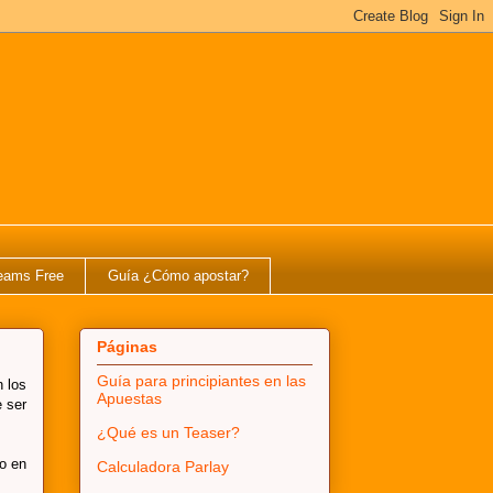
eams Free
Guía ¿Cómo apostar?
Páginas
Guía para principiantes en las
 los
Apuestas
e ser
¿Qué es un Teaser?
o en
Calculadora Parlay