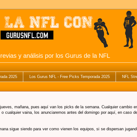
revias y análisis por los Gurus de la NFL
rada 2025
Los Gurus NFL - Free Picks Temporada 2025
NFL Str
jueves, mañana, pues aquí van los picks de la semana. Cualquier cambio en
s o cualquier vaina, los anunciaremos antes del domingo por aquí, en caso d
ana sigue siendo para ver como vienen los equipos, si se dispersan jugand