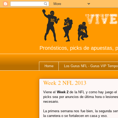
Pronósticos, picks de apuestas, p
Home
Los Gurus NFL - Gurus VIP Tempo
Week 2 NFL 2013
Viene el
Week 2
de la NFL y como hay juego el 
picks sea por anuncios de última hora o lesione
necesario.
La primera semana nos fue bien, la segunda sem
la carretera o se fortalecen en casa y eso.