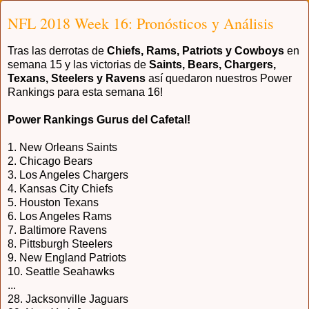
NFL 2018 Week 16: Pronósticos y Análisis
Tras las derrotas de
Chiefs, Rams, Patriots y Cowboys
en
semana 15 y las victorias de
Saints, Bears, Chargers,
Texans, Steelers y Ravens
así quedaron nuestros Power
Rankings para esta semana 16!
Power Rankings Gurus del Cafetal!
1. New Orleans Saints
2.
Chicago Bears
3.
Los Angeles Chargers
4.
Kansas City Chiefs
5.
Houston Texans
6.
Los Angeles Rams
7.
Baltimore Ravens
8. Pittsburgh Steelers
9.
New England Patriots
10.
Seattle Seahawks
...
28. Jacksonville Jaguars