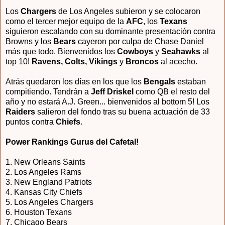
Los
Chargers
de Los Angeles subieron y se colocaron
como el tercer mejor equipo de la
AFC
, los
Texans
siguieron escalando con su dominante presentación contra
Browns y los
Bears
cayeron por culpa de Chase Daniel
más que todo. Bienvenidos los
Cowboys
y
Seahawks
al
top 10!
Ravens, Colts, Vikings
y
Broncos
al acecho.
Atrás quedaron los días en los que los
Bengals
estaban
compitiendo. Tendrán a
Jeff Driskel
como QB el resto del
año y no estará A.J. Green... bienvenidos al bottom 5! Los
Raiders
salieron del fondo tras su buena actuación de 33
puntos contra
Chiefs
.
Power Rankings Gurus del Cafetal!
1. New Orleans Saints
2. Los Angeles Rams
3.
New England Patriots
4.
Kansas City Chiefs
5.
Los Angeles Chargers
6.
Houston Texans
7.
Chicago Bears