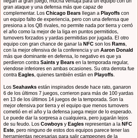
llegan al gran juego, mucha ventaja para un equipo con un
gran ataque y una defensa más que capaz de
complementar. Los
Chicago Bears
llegan a
Playoffs
con
un equipo falto de experiencia, pero con una defensa que
presiona a los QB rivales, no permite nada por tierra y cerró
el año como la mejor de la liga en puntos permitidos,
turnovers forzados y yardas permitidas por jugada. El otro
equipo con gran chance de ganar la
NFC
son los
Rams
,
con la mejor ofensiva de la conferencia y un
Aaron Donald
más que dominante en defensa, lo negativo es que ya
perdieron contra
Saints y Bears
en la temporada regular,
viendose inferiores en ambas ocasiones. Su otra derrota fue
contra
Eagles
, quienes también están en
Playoffs
.
Los
Seahawks
están inspirados desde hace rato, ganaron
6 de los últimos 7 juegos, corrieron para más de 100 yardas
en 13 de los últimos 14 juegos de la temporada. Son la
mejor ofensiva por tierra y el equipo que menos turnovers
cometió en el año y la defensa juega mejor de lo esperado.
Le puede dar la sorpresa a cualquiera, pero jugarán lejos
de su feudo. Los
Cowboys
y
Eagles
representan a la
NFC
Este
, pero ninguno de estos dos equipos parece tener las
herramientas necesarias para salir campeones de la