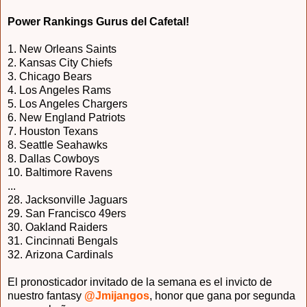
Power Rankings Gurus del Cafetal!
1. New Orleans Saints
2.
Kansas City Chiefs
3. Chicago Bears
4.
Los Angeles Rams
5. Los Angeles Chargers
6.
New England Patriots
7.
Houston Texans
8.
Seattle Seahawks
8.
Dallas Cowboys
10.
Baltimore Ravens
...
28. Jacksonville Jaguars
29.
San Francisco 49ers
30.
Oakland Raiders
31.
Cincinnati Bengals
32.
Arizona Cardinals
El pronosticador invitado de la semana es el invicto de
nuestro fantasy
@Jmijangos
, honor que gana por segunda