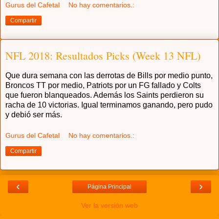
Gurus del Cafetal
No hay comentarios.:
Compartir
NFL 2018: Resultados Picks (Week 13 NFL)
Que dura semana con las derrotas de Bills por medio punto,
Broncos TT por medio, Patriots por un FG fallado y Colts
que fueron blanqueados. Además los Saints perdieron su
racha de 10 victorias. Igual terminamos ganando, pero pudo
y debió ser más.
Gurus del Cafetal
No hay comentarios.:
Compartir
‹
›
Página Principal
Ver la versión web