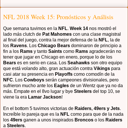
NFL 2018 Week 15: Pronósticos y Análisis
Que semana tuvimos en la
NFL
.
Week 14
nos mostró el
lado más clutch de
Pat Mahomes
con una clase magistral
al final del juego, contra la mejor defensa de la
NFL
, la de
los
Ravens
. Los
Chicago Bears
dominaron de principio a
fin a los
Rams
y tanto
Saints
como
Rams
agradecerán no
tener que jugar en Chicago en enero, porque lo de los
Bears
es en serio en casa.
Los
Seahawks
son otro equipo
que está volando alto, gran actuación contra
Vikings
para
casi atar su presencia en
Playoffs
como comodín de la
NFC
. Los
Cowboys
serán campeones divisionales, pero
sufrieron mucho ante los
Eagles
de un Wentz que ya no da
más. Empate en el 8vo lugar y bye
Steelers
del top 10, se
viene la era
Lamar Jackson
!
En el bottom 5 tuvimos victorias de
Raiders, 49ers y Jets
.
Increíble lo pareja que es la
NFL
como para que de la nada
los
49ers
ganen a unos inspirados
Broncos
o los
Raiders
a
Steelers
.