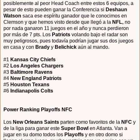
posiblemente al peor Head Coach entre estos 6 equipos, a
pesar de esto pueden ganar la Conferencia si
Deshaun
Watson
saca ese espíritu ganador que le conocimos en
Clemson y que hemos visto desde que llegó a la
NFL,
no
por nada ganaron 11 juegos en el año y nunca perdieron
por más de 7 pts. Los
Patriots
volando bajo el radar son
muy peligrosos, pues todavía podrían jugar sus dos juegos
en casa y con
Brady
y
Belichick
aún al mando.
#1
Kansas City Chiefs
#2
Los Angeles Chargers
#3
Baltimore Ravens
#4
New England Patriots
#5
Houston Texans
#6
Indianapolis Colts
Power Ranking Playoffs NFC
Los
New Orleans Saints
parten como favoritos de la
NFC
y
de la liga para ganar este
Super Bowl
en Atlanta. Van a
jugar en su domo todos los
Playoffs
y en otro domo si