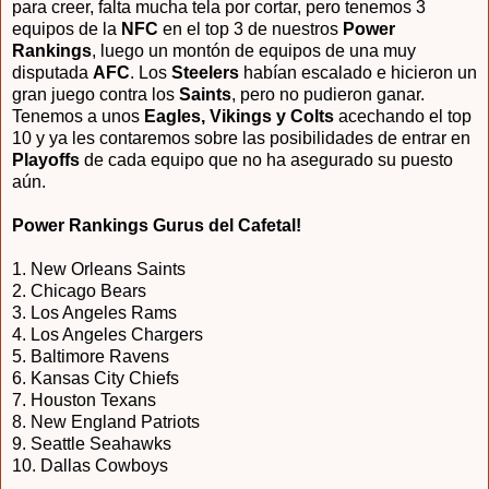
para creer, falta mucha tela por cortar, pero tenemos 3
equipos de la
NFC
en el top 3 de nuestros
Power
Rankings
, luego un montón de equipos de una muy
disputada
AFC
. Los
Steelers
habían escalado e hicieron un
gran juego contra los
Saints
, pero no pudieron ganar.
Tenemos a unos
Eagles, Vikings y Colts
acechando el top
10 y ya les contaremos sobre las posibilidades de entrar en
Playoffs
de cada equipo que no ha asegurado su puesto
aún.
Power Rankings Gurus del Cafetal!
1. New Orleans Saints
2.
Chicago Bears
3.
Los Angeles Rams
4.
Los Angeles Chargers
5.
Baltimore Ravens
6.
Kansas City Chiefs
7.
Houston Texans
8.
New England Patriots
9.
Seattle Seahawks
10. Dallas Cowboys
...