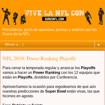
Pronósticos, picks de apuestas, previas y análisis por los
Gurus de la NFL
▼
NFL 2018: Power Ranking Playoffs
Para cerrar la temporada regular y arrancar los
Playoffs
vamos a hacer un
Power Ranking
con los 12 equipos que
están en
Playoffs
, divididos por Conferencia.
Aprovechamos la ocasión para regodearnos de que aún
nuestras predicciones de
Super Bowl
están vivas, las que
hicimos en agosto.