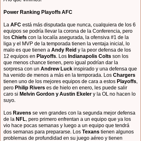
Power Ranking Playoffs AFC
La
AFC
está más disputada que nunca, cualquiera de los 6
equipos se podría llevar la corona de la Conferencia, pero
los
Chiefs
con la localía asegurada, la ofensiva #1 de la
liga y el MVP de la temporada tienen la ventaja inicial, lo
malo es que tienen a
Andy Reid
y la peor defensa de los
12 equipos en
Playoffs
. Los
Indianapolis Colts
son los
que menos chance tienen, pero igual podrían dar la
sorpresa con un
Andrew Luck
inspirado y una defensa que
ha venido de menos a más en la temporada. Los
Chargers
tienen uno de los mejores equipos de cara a estos
Playoffs
,
pero
Philip Rivers
es de hielo en enero, les puede salir
caro si
Melvin Gordon y Austin Ekeler
y la OL no hacen lo
suyo.
Los
Ravens
se ven grandes con la segunda mejor defensa
de la
NFL
, pero primero enfrentan a un equipo que ya los
vio hace pocas semanas y luego a un equipo que tendrá
dos semanas para prepararse. Los
Texans
tienen algunos
problemas de profundidad en su juego aéreo y tienen