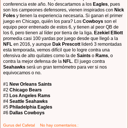
conferencia este año. No descartamos a los
Eagles
, pues
son los campeones defensores, vienen inspirados con
Nick
Foles
y tienen la experiencia necesaria. Si ganan el primer
juego en Chicago, quién los para? Los
Cowboys
son el
equipo peor entrenado de estos 6, y tienen al peor QB de
los 6, pero tienen al líder por tierra de la liga.
Ezekiel Elliott
promedia casi 100 yardas por juego desde que llegó a la
NFL
en 2016, y aunque
Dak Prescott
lideró 3 remontadas
esta temporada, vemos difícil que lo logre contra una
ofensiva de alto quilates como la de
Saints
o
Rams
, o
contra la mejor defensa de la
NFL
. El juego contra
Seahawks
será un gran termómetro para ver si nos
equivocamos o no.
#1
New Orleans Saints
#2
Chicago Bears
#3
Los Angeles Rams
#4
Seattle Seahawks
#5
Philadelphia Eagles
#6
Dallas Cowboys
Gurus del Cafetal
No hay comentarios.: