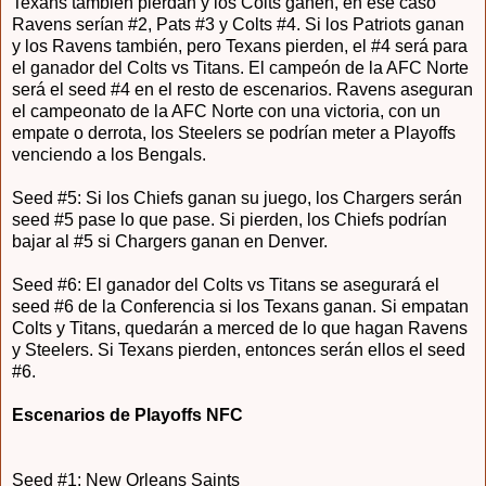
Texans también pierdan y los Colts ganen, en ese caso
Ravens serían #2, Pats #3 y Colts #4. Si los Patriots ganan
y los Ravens también, pero Texans pierden, el #4 será para
el ganador del Colts vs Titans. El campeón de la AFC Norte
será el seed #4 en el resto de escenarios. Ravens aseguran
el campeonato de la AFC Norte con una victoria, con un
empate o derrota, los Steelers se podrían meter a Playoffs
venciendo a los Bengals.
Seed #5: Si los Chiefs ganan su juego, los Chargers serán
seed #5 pase lo que pase. Si pierden, los Chiefs podrían
bajar al #5 si Chargers ganan en Denver.
Seed #6: El ganador del Colts vs Titans se asegurará el
seed #6 de la Conferencia si los Texans ganan. Si empatan
Colts y Titans, quedarán a merced de lo que hagan Ravens
y Steelers. Si Texans pierden, entonces serán ellos el seed
#6.
Escenarios de Playoffs NFC
Seed #1: New Orleans Saints