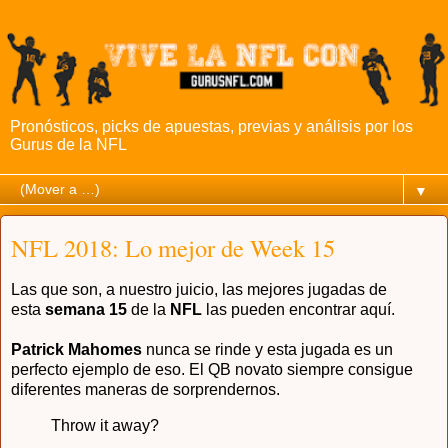
Pronósticos, picks de apuestas, previas y análisis por los
Gurus de la NFL
▼
NFL 2018: Lo mejor de Week 15
Las que son, a nuestro juicio, las mejores jugadas de
esta
semana 15
de la
NFL
las pueden encontrar aquí.
Patrick Mahomes
nunca se rinde y esta jugada es un
perfecto ejemplo de eso. El QB novato siempre consigue
diferentes maneras de sorprendernos.
Throw it away?