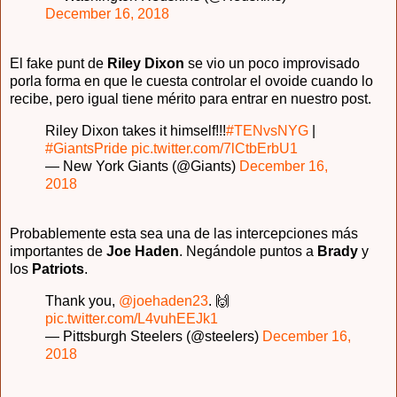
December 16, 2018
El fake punt de
Riley Dixon
se vio un poco improvisado
porla forma en que le cuesta controlar el ovoide cuando lo
recibe, pero igual tiene mérito para entrar en nuestro post.
Riley Dixon takes it himself!!!
#TENvsNYG
|
#GiantsPride
pic.twitter.com/7lCtbErbU1
— New York Giants (@Giants)
December 16,
2018
Probablemente esta sea una de las intercepciones más
importantes de
Joe Haden
. Negándole puntos a
Brady
y
los
Patriots
.
Thank you,
@joehaden23
. 🙌
pic.twitter.com/L4vuhEEJk1
— Pittsburgh Steelers (@steelers)
December 16,
2018