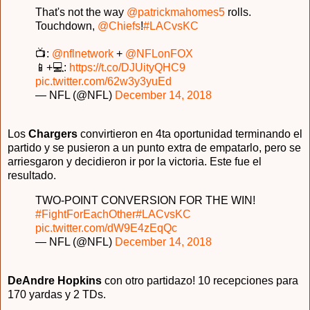
That's not the way
@patrickmahomes5
rolls.
Touchdown,
@Chiefs
!
#LACvsKC
📺:
@nflnetwork
+
@NFLonFOX
📱+💻:
https://t.co/DJUityQHC9
pic.twitter.com/62w3y3yuEd
— NFL (@NFL)
December 14, 2018
Los
Chargers
convirtieron en 4ta oportunidad terminando el
partido y se pusieron a un punto extra de empatarlo, pero se
arriesgaron y decidieron ir por la victoria. Este fue el
resultado.
TWO-POINT CONVERSION FOR THE WIN!
#FightForEachOther
#LACvsKC
pic.twitter.com/dW9E4zEqQc
— NFL (@NFL)
December 14, 2018
DeAndre Hopkins
con otro partidazo! 10 recepciones para
170 yardas y 2 TDs.