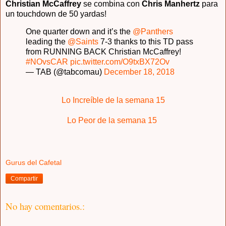
Christian McCaffrey
se combina con
Chris Manhertz
para
un touchdown de 50 yardas!
One quarter down and it’s the
@Panthers
leading the
@Saints
7-3 thanks to this TD pass
from RUNNING BACK Christian McCaffrey!
#NOvsCAR
pic.twitter.com/O9txBX72Ov
— TAB (@tabcomau)
December 18, 2018
Lo Increíble de la semana 15
Lo Peor de la semana 15
Gurus del Cafetal
Compartir
No hay comentarios.: