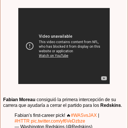
Fabian Moreau
consiguió la primera intercepción de su
carrera que ayudaría a cerrar el partido para los
Redskins
.
Fabian's first-career pick! 🔥
#WASvsJAX
|
#HTTR
pic.twitter.com/yf6VeDzbze
— Washington Redskins (@Redskins)