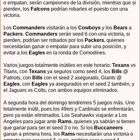
o empatan, serán campeones de la división, mientras que si
pierden, los
Falcons
podrían robarles el puesto con una
victoria.
Los
Commanders
visitarán a los
Cowboys
y los
Bears
a
Packers
.
Commanders
serán seed 6 con una victoria, si
pierden, podrían ser robados por los
Packers
, quienes
necesitarían ganar o empatar para subir una posición, y
evitar a los
Eagles
en la ronda de Comodines.
Varios juegos totalmente inútiles en este horario:
Texans
vs
Titans, con
Texans
ya seguros como seed 4, los
Bills
@
Patriots, con
Bills
con el seed 2 asegurado, Giants @
Eagles
, con
Eagles
ya asegurados en el seed 2 también, y
el Jaguars vs Colts, con ambos equipos eliminados.
A segunda hora del domingo tendremos 5 juegos más. Uno
totalmente inútil, pues los 49ers y Cardinals se enfrentarán,
pero ya están eliminados. Los Seahawks viajarán a Los
Angeles para jugar ante
Rams
, quienes ya sabrán si tienen
que ganar para ser el seed 3 o no. Si los
Buccaneers
ganan a primera hora, los
Rams
necesitarán una victoria o