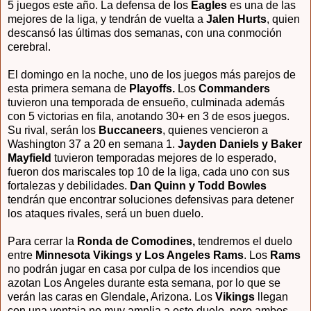
5 juegos este año. La defensa de los
Eagles
es una de las
mejores de la liga, y tendrán de vuelta a
Jalen Hurts
, quien
descansó las últimas dos semanas, con una conmoción
cerebral.
El domingo en la noche, uno de los juegos más parejos de
esta primera semana de
Playoffs.
Los
Commanders
tuvieron una temporada de ensueño, culminada además
con 5 victorias en fila, anotando 30+ en 3 de esos juegos.
Su rival, serán los
Buccaneers
, quienes vencieron a
Washington 37 a 20 en semana 1.
Jayden Daniels y Baker
Mayfield
tuvieron temporadas mejores de lo esperado,
fueron dos mariscales top 10 de la liga, cada uno con sus
fortalezas y debilidades.
Dan Quinn y Todd Bowles
tendrán que encontrar soluciones defensivas para detener
los ataques rivales, será un buen duelo.
Para cerrar la
Ronda de Comodines,
tendremos el duelo
entre
Minnesota Vikings y Los Angeles Rams
. Los
Rams
no podrán jugar en casa por culpa de los incendios que
azotan Los Angeles durante esta semana, por lo que se
verán las caras en Glendale, Arizona. Los
Vikings
llegan
con una ventaja no muy amplia a este duelo, pero ambos