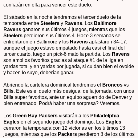
confiarán en ella para vencer este duelo.
El sábado en la noche tendremos el tercer duelo de la
temporada entre
Steelers
y
Ravens
. Los
Baltimore
Ravens
ganaron sus últimos 4 juegos, mientras que los
Steelers
perdieron sus últimos 4. Hace 3 semanas se
enfrentaron en Baltimore y los
Ravens
aplastaron 34-17,
aunque el juego estuvo empatado hasta casi el final del
tercer cuarto, luego un pick-6 mató la partida. Los
Ravens
son amplios favoritos gracias al ataque #1 de la liga en
yardas total y en yardas por jugada, si cuidan bien el ovoide
y hacen lo suyo, deberían ganar.
Abriendo la cartelera dominical tendremos el
Broncos
vs
Bills
. Este es el duelo más desigual de la jornada, con unos
Bills
super favoritos, ante un equipo aguerrido de Denver y
bien entrenado. Podrá haber una sorpresa? Veremos.
Los
Green Bay Packers
visitarán a los
Philadelphia
Eagles
en el segundo juego del domingo. Los
Eagles
cerraron la temporada con 12 victorias en los últimos 13
juegos, mientras que los
Packers
perdieron 3 de los últimos