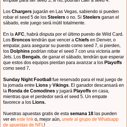
empate para ser seed 3, si no, podrían caer a seed 4.
Los
Chargers
jugarán en Las Vegas, sabiendo si pueden
robar el seed 5 de los
Steelers
o no. Si
Steelers
ganan el
sábado, este juego será inútil totalmente.
En la
AFC
, habrá disputa por el último puesto de Wild Card.
Los
Broncos
tendrán que vencer a
Chiefs
en Denver, o
empatar, para asegurar su puesto como seed 7, si pierden,
los
Dolphins
podrían robar el seed 7 con una victoria ante
Jets. Los
Bengals
, de ganar el sábado, tendrán que esperar
que estos dos equipos pierdan para avanzar a los
Playoffs
como seed 7
.
Sunday Night Football
fue reservado para el real juego de
la jornada entre
Lions
y
Vikings
. El ganador descansará en
la
Ronda de Comodines
y jugará
Playoffs
en casa,
mientras que el perdedor será el seed 5. Un empate
favorece a los
Lions.
Nuestras apuestas gratis de esta
semana 18
las pueden
ver en
este link
o, mejor aún,
unete al grupo de Whatsapp
de apuestas de NFL
!