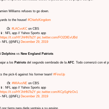
mien Williams refuses to go down.
yards to the house!
#ChiefsKingdom
📺:
#LACvsKC
on CBS
📱: NFL app // Yahoo Sports app
:
https://t.co/HYJhHN7b2Y
pic.twitter.com/FO2DlEvUBd
 NFL (@NFL)
December 29, 2019
 Dolphins
vs
New England Patriots
ajar a los
Patriots
del segundo sembrado de la
AFC
. Todo comenzó con el p
s the pick-6 against his former team!
#FinsUp
📺:
#MIAvsNE
on CBS
📱: NFL app // Yahoo Sports app
https://t.co/HYJhHN7b2Y
pic.twitter.com/KCpSgHzOx1
 NFL (@NFL)
December 29, 2019
 por tierra para darle ventaja a su equipo.