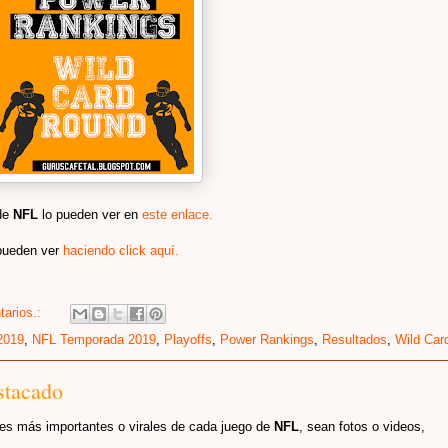
de
NFL
lo pueden ver en
este enlace.
pueden ver
haciendo click aquí.
tarios.:
2019
,
NFL Temporada 2019
,
Playoffs
,
Power Rankings
,
Resultados
,
Wild Car
stacado
nes más importantes o virales de cada juego de
NFL
, sean fotos o videos,