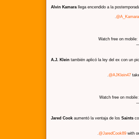
Alvin Kamara
llega encendido a la postemporada
.
@A_Kamara
Watch free on mobile:
—
A.J. Klein
también aplicó la ley del ex con un pi
.
@AJKlein47
take
Watch free on mobile
—
Jared Cook
aumentó la ventaja de los
Saints
co
.
@JaredCook89
with o