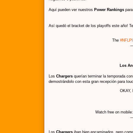
Aquí pueden ver nuestros
Power Rankings
para
Así quedó el bracket de los playoffs este año! 
The
#NFLPl
—
Los An
Los
Chargers
querían terminar la temporada con
demostrándolo con esta gran recepción para tou
OKAY, 
Watch free on mobile
—
Los
Chargers
iban bien encaminados, pero com