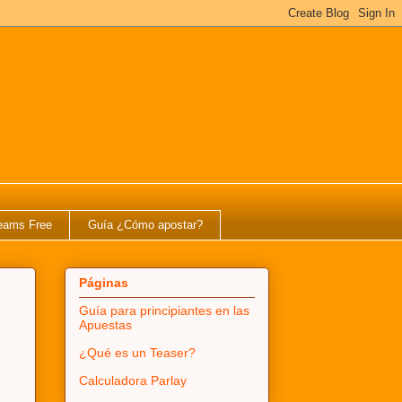
eams Free
Guía ¿Cómo apostar?
Páginas
Guía para principiantes en las
Apuestas
¿Qué es un Teaser?
Calculadora Parlay