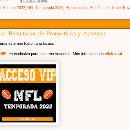
L Season 2022
,
NFL Temporada 2022
,
Predicciones
,
Pronósticos
,
Super Bow
a: Resultados de Pronósticos y Apuestas
ras este año fueron una locura.
 NFL
en exclusiva para nuestros suscritos. Más info haciendo
click aquí
.