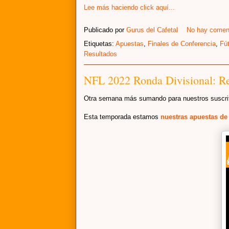
Lee más haciendo click aquí...
Publicado por
Gurus del Cafetal
No hay comen
Etiquetas:
Apuestas
,
Finales de Conferencia
,
Fú
Resultados
NFL 2022 Ronda Divisional: Re
Otra semana más sumando para nuestros suscrit
Esta temporada estamos
nuestras apuestas de