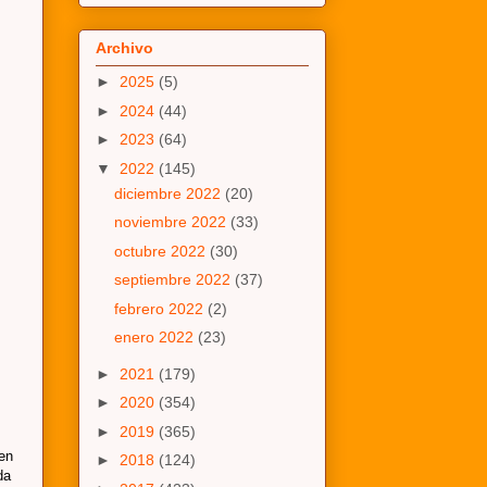
Archivo
►
2025
(5)
►
2024
(44)
►
2023
(64)
▼
2022
(145)
diciembre 2022
(20)
noviembre 2022
(33)
octubre 2022
(30)
septiembre 2022
(37)
febrero 2022
(2)
enero 2022
(23)
►
2021
(179)
►
2020
(354)
►
2019
(365)
 en
►
2018
(124)
da