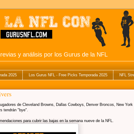
revias y análisis por los Gurus de la NFL
rada 2025
Los Gurus NFL - Free Picks Temporada 2025
NFL Str
vers
 jugadores de Cleveland Browns, Dallas Cowboys, Denver Broncos, New York
s tendrán "bye".
mendaciones para cubrir las bajas en la semana nueve de la NFL.