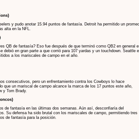
ions)
elers y pudo anotar 15.94 puntos de fantasía. Detroit ha permitido un prome
s alta en la NFL.
)
res QB de fantasía? Eso fue después de que terminó como QB2 en general e
e debió en gran parte a que corrió para 107 yardas y un touchdown. Seattle 
itidos a los mariscales de campo en el año.
egos consecutivos, pero un enfrentamiento contra los Cowboys lo hace
do que un mariscal de campo alcance la marca de los 17 puntos este año,
ow y Tom Brady.
roncos)
s de fantasía en las últimas dos semanas. Aún así, desconfiaría del
s. Su defensa ha sido brutal con los mariscales de campo, permitiendo tres
s de fantasía para la posición.