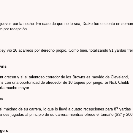
 jueves por la noche. En caso de que no lo sea, Drake fue eficiente en sema
n por recepción.
ntley vio 16 acarreos por derecho propio. Corrió bien, totalizando 91 yardas fre
owns
 crecen y si el talentoso corredor de los Browns es movido de Cleveland,
s con una oportunidad de alrededor de 10 toques por juego. Si Nick Chubb
sería mucho mayor.
rs
l máximo de su carrera, lo que lo llevó a cuatro recepciones para 87 yardas
ndes jugadas al principio de su carrera mientras ofrece el tamaño (6'2” y 200
rgers