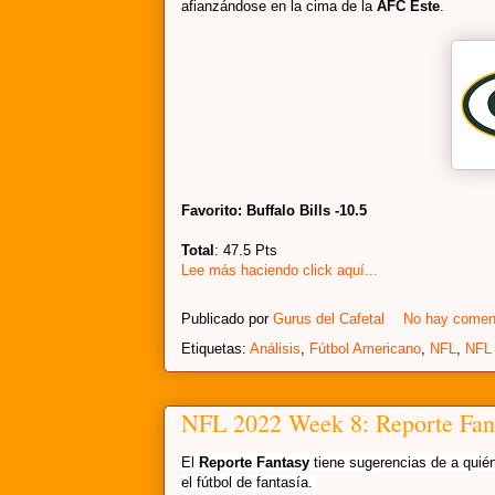
afianzándose en la cima de la
AFC
Este
.
Favorito: Buffalo Bills -10.5
Total
: 47.5 Pts
Lee más haciendo click aquí...
Publicado por
Gurus del Cafetal
No hay comen
Etiquetas:
Análisis
,
Fútbol Americano
,
NFL
,
NFL
NFL 2022 Week 8: Reporte Fan
El
Reporte Fantasy
tiene sugerencias de a quié
el fútbol de fantasía.