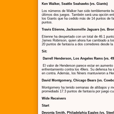
Ken Walker, Seattle Seahawks (vs. Giants)
Los números de Walker han sido terriblemente b
últimos dos juegos. También será una opción ent
los Giants que ha cedido más de 14 puntos de fan
puntos.
Travis Etienne, Jacksonville Jaguars (vs. Bro
Etienne ha despertado con un total de 46.1 punto
James Robinson, quien ahora fue cambiado a los
20 puntos de fantasía a dos corredores desde l
Sit:
Darrell Henderson, Los Angeles Rams (vs. 49
El valor de Henderson parece estar en aumento
enfrentamiento contra los 49ers. Su defensa ha 
en contra. Además, los Niners mantuvieron a H
David Montgomery, Chicago Bears (vs. Cowb
Montgomery ha tenido semanas de altibajos y me 
promediado 17.3 puntos de fantasía por juego cu
Wide Receivers
Start
Devonta Smith, Philadelphia Eagles (vs. Steel