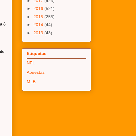
►
2017
(423)
►
2016
(521)
►
2015
(255)
na 8
►
2014
(44)
►
2013
(43)
nte
Etiquetas
NFL
Apuestas
MLB