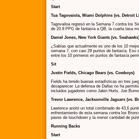
Start
Tua Tagovaiola, Miami Dolphins (vs. Detroit L
Tagovailoa regresó en la Semana 7 contra los Ste
de 20.8 PPG de fantasía a QB, la cuarta tasa má
Daniel Jones, New York Giants (vs. Seahawks
¿Sabías que actualmente es uno de los 10 mejo
semana 7, con casi 29 puntos de fantasía. Eso s
entre los 10 primeros en puntos de fantasía perm
Sit
Justin Fields, Chicago Bears (vs. Cowboys)
Fields ha tenido buenas estadísticas en tres ju
desaparecer. La defensa de Dallas no ha permiti
incluidos jugadores como Jalen Hurts, Joe Burr
Trevor Lawrence, Jacksonville Jaguars (vs. B
Lawrence anotó un total combinado de 43,6 punto
enfrentamiento de esta semana contra los Bronco
pases de touchdown y la menor cantidad de punto
Running Backs
Start