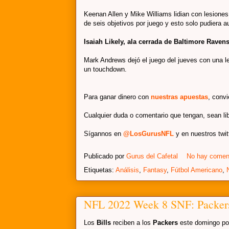
Keenan Allen y Mike Williams lidian con lesion
de seis objetivos por juego y esto solo pudiera a
Isaiah Likely, ala cerrada de Baltimore Raven
Mark Andrews dejó el juego del jueves con una le
un touchdown.
Para ganar dinero con
nuestras apuestas
, conv
Cualquier duda o comentario que tengan, sean li
Sígannos en
@LosGurus
NFL
y en nuestros twi
Publicado por
Gurus del Cafetal
No hay comen
Etiquetas:
Análisis
,
Fantasy
,
Fútbol Americano
,
NFL 2022 Week 8 SNF: Packers
Los
Bills
reciben a los
Packers
este domingo por 