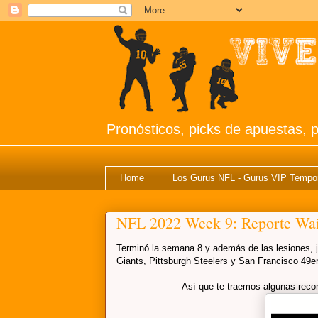
Pronósticos, picks de apuestas, p
Home
Los Gurus NFL - Gurus VIP Tempo
NFL 2022 Week 9: Reporte Wai
Terminó la semana 8 y además de las lesiones,
Giants, Pittsburgh Steelers y San Francisco 49er
Así que te traemos algunas reco