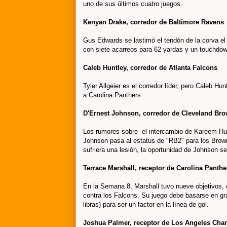
uno de sus últimos cuatro juegos.
Kenyan Drake, corredor de Baltimore Ravens
Gus Edwards se lastimó el tendón de la corva el
con siete acarreos para 62 yardas y un touchdow
Caleb Huntley, corredor de Atlanta Falcons
Tyler Allgeier es el corredor líder, pero Caleb Hu
a Carolina Panthers
D'Ernest Johnson, corredor de Cleveland Br
Los rumores sobre el intercambio de Kareem Hunt
Johnson pasa al estatus de "RB2" para los Brown
sufriera una lesión, la oportunidad de Johnson 
Terrace Marshall, receptor de Carolina Panthe
En la Semana 8, Marshall tuvo nueve objetivos, e
contra los Falcons. Su juego debe basarse en gra
libras) para ser un factor en la línea de gol.
Joshua Palmer, receptor de Los Angeles Cha