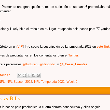
es. Palmer es una gran opción; antes de su lesión en semana 6 promediaba m
umentar.
s
sión y Likely hizo el trabajo en su lugar, atrapando seis pases para 77 yarda
iértete en un
VIP
! Info sobre la suscripción de la temporada 2022 en
este link
bres de preguntarnos en los comentarios o en el
Twitter
.
tters personales
@fuduran
,
@italondo
y
@_Cesar_Fuentes
tarios.:
NFL
,
NFL Season 2022
,
NFL Temporada 2022
,
Week 9
 vs Bills
la noche para propinarles la cuarta derrota consecutiva y ellos seguir