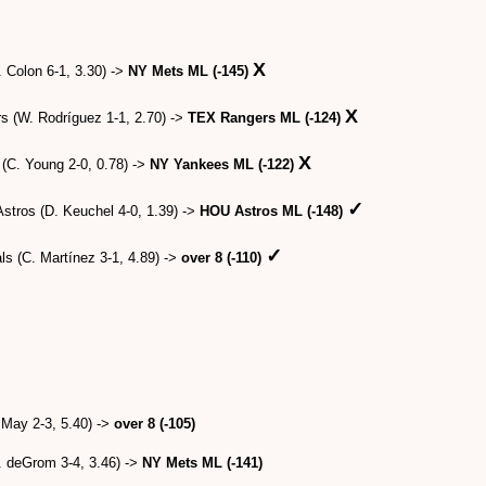
X
Colon 6-1, 3.30) -
>
NY Mets ML (-145)
X
 (W. Rodríguez 1-1, 2.70) -
>
TEX Rangers ML (-124)
X
C. Young 2-0, 0.78) -
>
NY Yankees ML (-122)
✓
tros (D. Keuchel 4-0, 1.39) -
>
HOU Astros ML (-148)
✓
s (C. Martínez 3-1, 4.89) -
>
over 8 (-110)
 May 2-3, 5.40) ->
over 8 (-105)
. deGrom 3-4, 3.46) ->
NY Mets ML (-141)