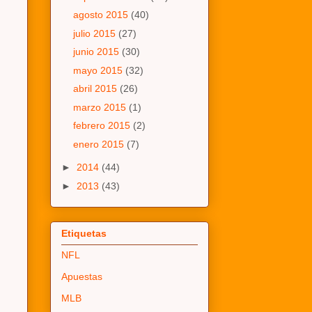
agosto 2015
(40)
julio 2015
(27)
junio 2015
(30)
mayo 2015
(32)
abril 2015
(26)
marzo 2015
(1)
febrero 2015
(2)
enero 2015
(7)
►
2014
(44)
►
2013
(43)
Etiquetas
NFL
Apuestas
MLB