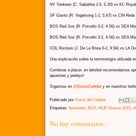
NY Yankees (C. Sabathia 1-5, 5.20) vs KC Royals
SF Giants (R. Vogelsong 1-2, 5.67) vs CIN Reds 
BOS Red Sox (R. Porcello 3-2, 4.56) vs SEA Mar
BOS Red Sox (R. Porcello 3-2, 4.56) vs SEA Mar
COL Rockies (J. De La Rosa 0-2, 9.56) vs LA Dod
Una explicación sobre la terminología utilizada e
Combinar a placer, en béisbol recomendamos apo
apuestas y parleys!
Sígannos en
@GurusCafetal
y en nuestros twit
Publicado por
Gurus del Cafetal
Etiquetas:
Apuestas
,
MLB
,
MLB Season 2015
,
M
No hay comentarios.: