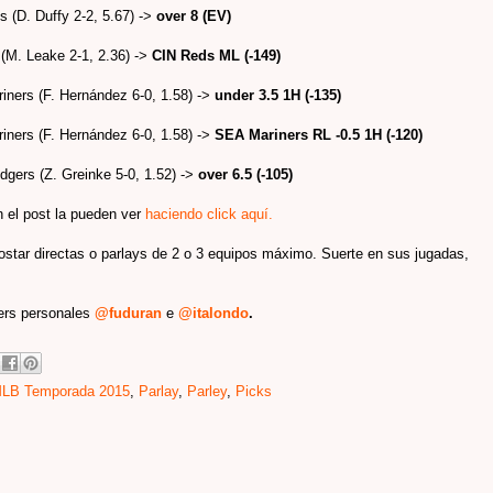
 (D. Duffy 2-2, 5.67) ->
over 8 (EV)
(M. Leake 2-1, 2.36) ->
CIN Reds ML (-149)
iners (F. Hernández 6-0, 1.58) ->
under 3.5 1H (-135)
iners (F. Hernández 6-0, 1.58) ->
SEA Mariners RL -0.5 1H (-120)
gers (Z. Greinke 5-0, 1.52) ->
over 6.5 (-105)
n el post la pueden ver
haciendo click aquí.
star directas o parlays de 2 o 3 equipos máximo. Suerte en sus jugadas,
ters personales
@fuduran
e
@italondo
.
LB Temporada 2015
,
Parlay
,
Parley
,
Picks