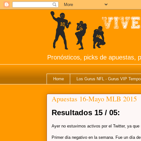
Pronósticos, picks de apuestas, p
Home
Los Gurus NFL - Gurus VIP Tempo
Apuestas 16-Mayo MLB 2015
Resultados 15 / 05:
Ayer no estuvimos activos por el Twitter, ya qu
Primer día negativo en la semana. Fue un día de