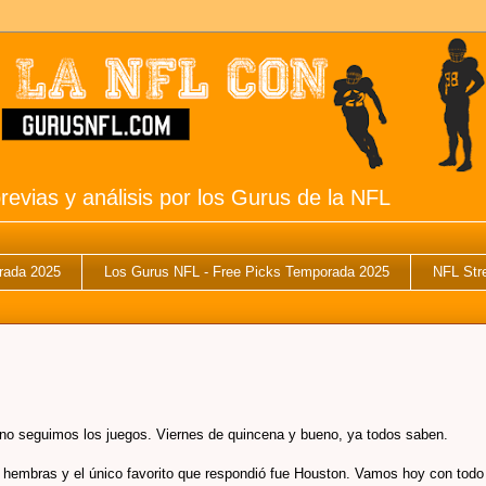
revias y análisis por los Gurus de la NFL
rada 2025
Los Gurus NFL - Free Picks Temporada 2025
NFL Str
e no seguimos los juegos. Viernes de quincena y bueno, ya todos saben.
 hembras y el único favorito que respondió fue Houston. Vamos hoy con todo