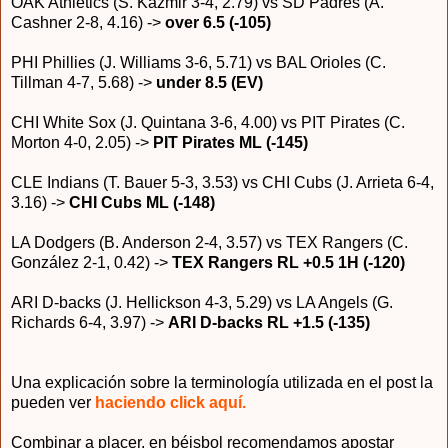
OAK Athletics (S. Kazmir 3-4, 2.79) vs SD Padres (A.
Cashner 2-8, 4.16) ->
over 6.5 (-105)
PHI Phillies (J. Williams 3-6, 5.71) vs BAL Orioles (C.
Tillman 4-7, 5.68) ->
under 8.5 (EV)
CHI White Sox (J. Quintana 3-6, 4.00) vs PIT Pirates (C.
Morton 4-0, 2.05) ->
PIT Pirates ML (-145)
CLE Indians (T. Bauer 5-3, 3.53) vs CHI Cubs (J. Arrieta 6-4,
3.16) ->
CHI Cubs ML (-148)
LA Dodgers (B. Anderson 2-4, 3.57) vs TEX Rangers (C.
González 2-1, 0.42) ->
TEX Rangers RL +0.5 1H (-120)
ARI D-backs (J. Hellickson 4-3, 5.29) vs LA Angels (G.
Richards 6-4, 3.97) ->
ARI D-backs RL +1.5 (-135)
Una explicación sobre la terminología utilizada en el post la
pueden ver
haciendo click aquí.
Combinar a placer, en béisbol recomendamos apostar