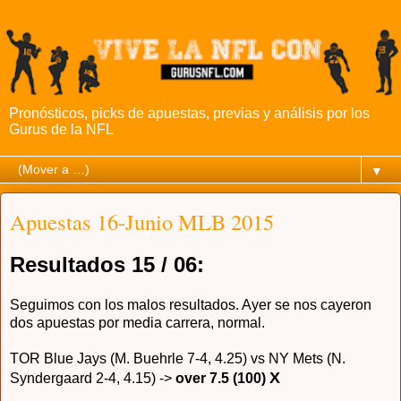
Pronósticos, picks de apuestas, previas y análisis por los
Gurus de la NFL
▼
Apuestas 16-Junio MLB 2015
Resultados 15 / 06:
Seguimos con los malos resultados. Ayer se nos cayeron
dos apuestas por media carrera, normal.
TOR Blue Jays (M. Buehrle 7-4, 4.25) vs NY Mets (N.
X
Syndergaard 2-4, 4.15) ->
over 7.5 (100)