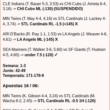
CLE Indians (T. Bauer 5-3, 3.53) vs CHI Cubs (J. Arrieta 6-4,
3.16) ->
CHI Cubs ML (-130) (SUSPENDIDO)
MIN Twins (T. May 4-4, 4.16) vs STL Cardinals (J. Lackey 4-
X
4, 3.74) ->
STL Cardinals RL -1.5 (+145)
ARI D'Backs (R. Ray 1-1, 1.53) vs LA Angels (J. Weaver 4-6,
X
4.61) ->
LA Angels ML (-145)
SEA Mariners (T. Walker 3-6, 5.60) vs SF Giants (T. Hudson
✓
4-5, 4.60) ->
under 7.5 (-120)
Semana: 1-3
Junio: 42-49
Temporada: 171-178-9
Apuestas 16 / 06:
MIN Twins (K. Gibson 4-4, 3.24) vs STL Cardinals (M.
Wacha 8-2, 2.45) ->
STL Cardinals RL -0.5 1H (-120)