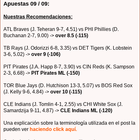
Apuestas 09 / 09:
Nuestras Recomendaciones:
ATL Braves (J. Teheran 9-7, 4.51) vs PHI Phillies (D.
Buchanan 2-7, 9.00) ->
over 8.5 (-115)
TB Rays (J. Odorizzi 6-8, 3.35) vs DET Tigers (K. Lobstein
3-6, 5.02) ->
over 9 (-106)
PIT Pirates (J.A. Happ 8-7, 3.90) vs CIN Reds (K. Sampson
2-3, 6.68) ->
PIT Pirates ML (-150)
TOR Blue Jays (D. Hutchison 13-3, 5.07) vs BOS Red Sox
(J. Kelly 9-6, 4.84) ->
over 10 (-115)
CLE Indians (J. Tomlin 4-1, 2.55) vs CHI White Sox (J.
Samardzija 9-11, 4.87) ->
CLE Indians ML (-120)
Una explicación sobre la terminología utilizada en el post la
pueden ver
haciendo click aquí.