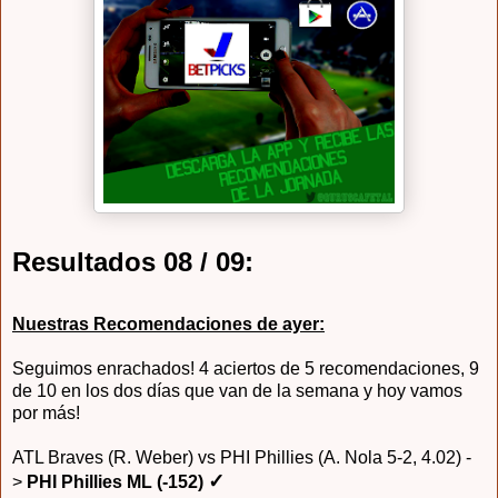
Resultados 08 / 09:
Nuestras Recomendaciones de ayer:
Seguimos enrachados! 4 aciertos de 5 recomendaciones, 9
de 10 en los dos días que van de la semana y hoy vamos
por más!
ATL Braves (R. Weber) vs PHI Phillies (A. Nola 5-2, 4.02) -
✓
>
PHI Phillies ML (-152)