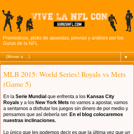
Pronósticos, picks de apuestas, previas y análisis por los
Gurus de la NFL
▼
MLB 2015: World Series! Royals vs Mets
(Game 5)
En la
Serie Mundial
que enfrenta a los
Kansas City
Royals
y a los
New York Mets
no vamos a apostar, vamos
a sentarnos a disfrutar los juegos sin dinero de por medio y
pensamos que así debería ser.
En el blog colocaremos
nuestras inclinaciones.
Lo único que les podemos decir es que la última vez que un