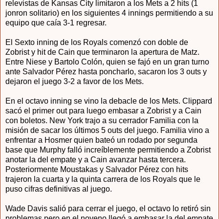
relevistas de Kansas City limitaron a los Mets a 2 hits (1
jonron solitario) en los siguientes 4 innings permitiendo a su
equipo que caía 3-1 regresar.
El Sexto inning de los Royals comenzó con doble de
Zobrist y hit de Cain que terminaron la apertura de Matz.
Entre Niese y Bartolo Colón, quien se fajó en un gran turno
ante Salvador Pérez hasta poncharlo, sacaron los 3 outs y
dejaron el juego 3-2 a favor de los Mets.
En el octavo inning se vino la debacle de los Mets. Clippard
sacó el primer out para luego embasar a Zobrist y a Cain
con boletos. New York trajo a su cerrador Familia con la
misión de sacar los últimos 5 outs del juego. Familia vino a
enfrentar a Hosmer quien bateó un rodado por segunda
base que Murphy falló increíblemente permitiendo a Zobrist
anotar la del empate y a Cain avanzar hasta tercera.
Posteriormente Moustakas y Salvador Pérez con hits
trajeron la cuarta y la quinta carrera de los Royals que le
puso cifras definitivas al juego.
Wade Davis salió para cerrar el juego, el octavo lo retiró sin
problemas pero en el noveno llegó a embasar la del empate