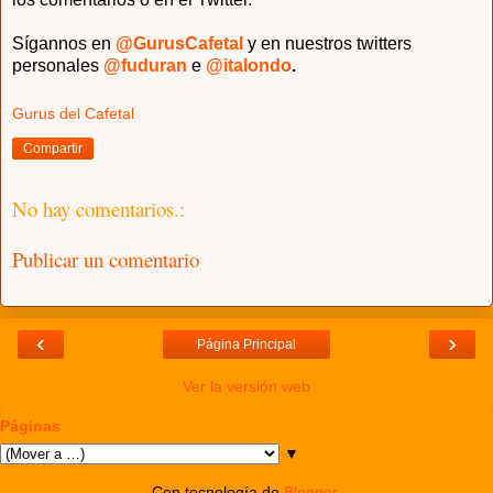
Sígannos en
@GurusCafetal
y en nuestros twitters
personales
@fuduran
e
@italondo
.
Gurus del Cafetal
Compartir
No hay comentarios.:
Publicar un comentario
‹
›
Página Principal
Ver la versión web
Páginas
▼
Con tecnología de
Blogger
.