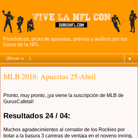
Pronósticos, picks de apuestas, previas y análisis por los
Gurus de la NFL
▼
MLB 2016: Apuestas 25-Abril
Pronto, muy pronto, ¡ya viene la suscripción de MLB de
GurusCafetal!
Resultados 24 / 04:
Muchos agradecimientos al cerrador de los Rockies por
botar a la basura 3 carreras de ventaja en el noveno inning.