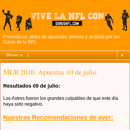
Pronósticos, picks de apuestas, previas y análisis por los
Gurus de la NFL
▼
MLB 2016: Apuestas 10 de julio
R
esultados 09
de julio
:
Los Astros fueron los grandes culpables de que este día
haya sido negativo.
Nuestras Recomendaciones de ayer: