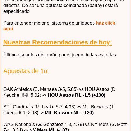
directas. De ser una apuesta combinada (parlay) estará
especificado.
Para entender mejor el sistema de unidades
haz click
aquí.
Nuestras Recomendaciones de hoy:
Último día antes del parón por el juego de las estrellas.
Apuestas de 1u:
OAK Athletics (S. Manaea 3-5, 5.85) vs HOU Astros (D.
Keuchel 6-9, 5.02) ->
HOU Astros RL -1.5 (+100)
STL Cardinals (M. Leake 5-7, 4.33) vs MIL Brewers (J.
Guerra 6-1, 2.93) ->
MIL Brewers ML (-120)
WAS Nationals (G. Gonzalez 4-8, 4.79) vs NY Mets (S. Matz
7-4, 3.34) ->
NY Mets ML (-107)