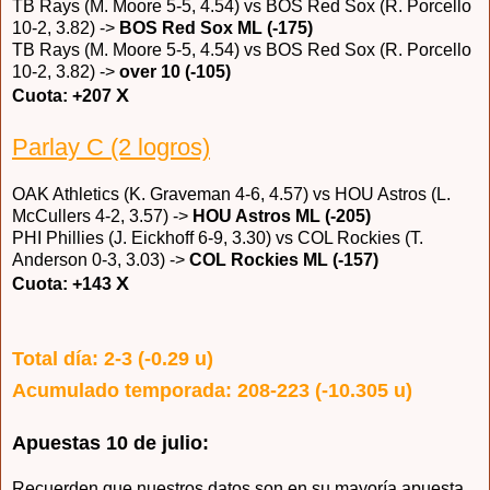
TB Rays (M. Moore 5-5, 4.54) vs BOS Red Sox (R. Porcello
10-2, 3.82) ->
BOS Red Sox ML (-175)
TB Rays (M. Moore 5-5, 4.54) vs BOS Red Sox (R. Porcello
10-2, 3.82) ->
over 10 (-105)
X
Cuota: +207
Parlay C (2
logros)
OAK Athletics (K. Graveman 4-6, 4.57) vs HOU Astros (L.
McCullers 4-2, 3.57) ->
HOU Astros ML (-205)
PHI Phillies (J. Eickhoff 6-9, 3.30) vs COL Rockies (T.
Anderson 0-3, 3.03) ->
COL Rockies ML (-157)
X
Cuota:
+143
Total día: 2-3
(-0.29
u
)
Acumulado temporada: 208
-223
(-10.305 u)
Apuestas 10
de julio
:
Recuerden que nuestros datos son en su mayoría apuesta