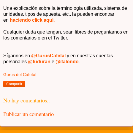
Una explicación sobre la terminología utilizada, sistema de
unidades, tipos de apuesta, etc., la pueden encontrar
en
haciendo click aquí.
Cualquier duda que tengan, sean libres de preguntarnos en
los comentarios o en el Twitter.
Sígannos en
@GurusCafetal
y en nuestras cuentas
personales
@fuduran
e
@italondo
.
Gurus del Cafetal
Compartir
No hay comentarios.:
Publicar un comentario