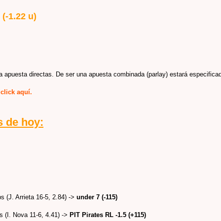
(-1.22 u)
 apuesta directas. De ser una apuesta combinada (parlay) estará especifica
click aquí.
 de hoy:
 (J. Arrieta 16-5, 2.84) ->
under 7 (-115)
s (I. Nova 11-6, 4.41) ->
PIT Pirates RL -1.5 (+115)