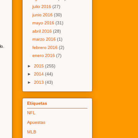
julio 2016
(27)
junio 2016
(30)
mayo 2016
(31)
abril 2016
(28)
marzo 2016
(1)
do.
febrero 2016
(2)
enero 2016
(7)
►
2015
(255)
►
2014
(44)
►
2013
(43)
Etiquetas
NFL
Apuestas
MLB