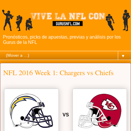
Pronósticos, picks de apuestas, previas y análisis por los
Gurus de la NFL
▼
NFL 2016 Week 1: Chargers vs Chiefs
VS