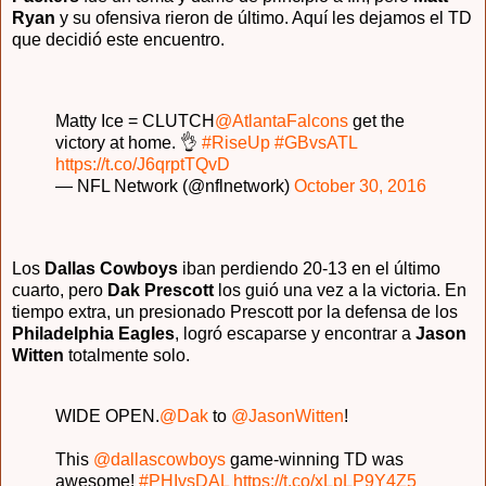
Ryan
y su ofensiva rieron de último. Aquí les dejamos el TD
que decidió este encuentro.
Matty Ice = CLUTCH
@AtlantaFalcons
get the
victory at home. 👌
#RiseUp
#GBvsATL
https://t.co/J6qrptTQvD
— NFL Network (@nflnetwork)
October 30, 2016
Los
Dallas Cowboys
iban perdiendo 20-13 en el último
cuarto, pero
Dak Prescott
los guió una vez a la victoria. En
tiempo extra, un presionado Prescott por la defensa de los
Philadelphia Eagles
, logró escaparse y encontrar a
Jason
Witten
totalmente solo.
WIDE OPEN.
@Dak
to
@JasonWitten
!
This
@dallascowboys
game-winning TD was
awesome!
#PHIvsDAL
https://t.co/xLpLP9Y4Z5