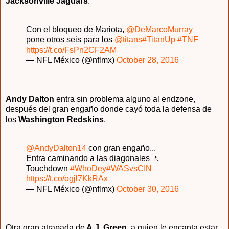
Jacksonville Jaguars
.
Con el bloqueo de Mariota,
@DeMarcoMurray
pone otros seis para los
@titans
#TitanUp
#TNF
https://t.co/FsPn2CF2AM
— NFL México (@nflmx)
October 28, 2016
Andy Dalton
entra sin problema alguno al endzone,
después del gran engaño donde cayó toda la defensa de
los
Washington Redskins
.
@AndyDalton14
con gran engaño...
Entra caminando a las diagonales 🚶
Touchdown
#WhoDey
#WASvsCIN
https://t.co/ogjl7KkRAx
— NFL México (@nflmx)
October 30, 2016
Otra gran atrapada de
A.J. Green
, a quien le encanta estar