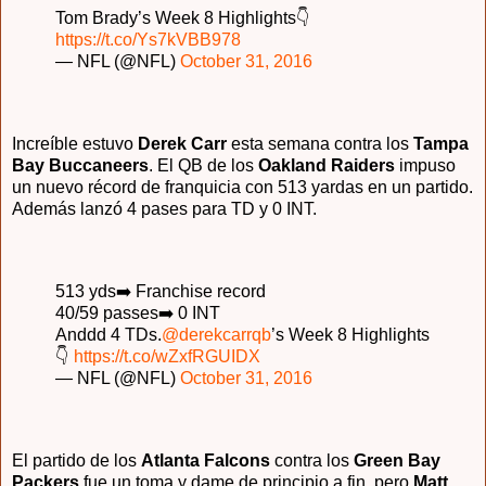
Tom Brady’s Week 8 Highlights👇
https://t.co/Ys7kVBB978
— NFL (@NFL)
October 31, 2016
Increíble estuvo
Derek Carr
esta semana contra los
Tampa
Bay Buccaneers
. El QB de los
Oakland Raiders
impuso
un nuevo récord de franquicia con 513 yardas en un partido.
Además lanzó 4 pases para TD y 0 INT.
513 yds➡️ Franchise record
40/59 passes➡️ 0 INT
Anddd 4 TDs.
@derekcarrqb
’s Week 8 Highlights
👇
https://t.co/wZxfRGUIDX
— NFL (@NFL)
October 31, 2016
El partido de los
Atlanta Falcons
contra los
Green Bay
Packers
fue un toma y dame de principio a fin, pero
Matt