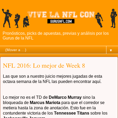
Pronósticos, picks de apuestas, previas y análisis por los
Gurus de la NFL
▼
NFL 2016: Lo mejor de Week 8
Las que son a nuestro juicio mejores jugadas de esta
octava
semana de la NFL las pueden encontrar aquí.
Lo mejor no es el TD de
De
Marco
Murray
s
ino la
bloqueada de
Marcus M
ariota
para que el corredor se
metiera ha
sta la zona de anotaci
ón. Esto fue en la
contunden
te victoria de los
Tennessee Titans
sobre los