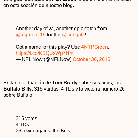
en esta sección de nuestro blog.
Another day of 🏈, another epic catch from
@ajgreen_18
for the
@Bengals
!
Got a name for this play? Use
#NTPGreen
.
https://t.co/KSQUsWp7Hm
— NFL Now (@NFLNow)
October 30, 2016
Brillante actuación de
Tom Brady
sobre sus hijos, los
Buffalo Bills
. 315 yardas, 4 TDs y la victoria número 26
sobre Buffalo.
315 yards.
4 TDs.
26th win against the Bills.