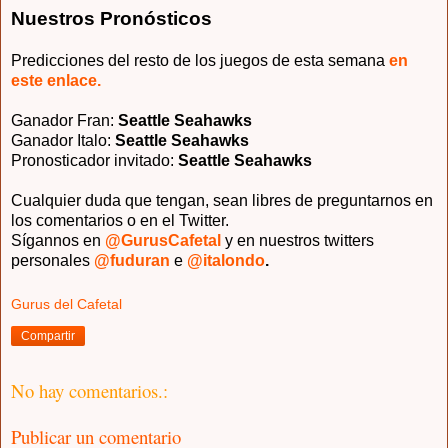
Nuestros Pronósticos
Predicciones del resto de los juegos de esta semana
en
este enlace.
Ganador Fran:
Sea
ttle Se
ahawks
Ganador Italo:
Sea
ttle Se
ahawks
Pronosticador invitado
:
Sea
ttle Se
ahawks
Cualquier duda que tengan, sean libres de preguntarnos en
los comentarios o en el Twitter.
Sígannos en
@GurusCafetal
y en nuestros twitters
personales
@fuduran
e
@italondo
.
Gurus del Cafetal
Compartir
No hay comentarios.:
Publicar un comentario