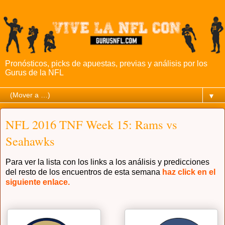
Pronósticos, picks de apuestas, previas y análisis por los
Gurus de la NFL
▼
NFL 2016 TNF Week 15: Rams vs
Seahawks
Para ver la lista con los links a los análisis y predicciones
del resto de los encuentros de esta semana
haz click en el
siguiente enlace.