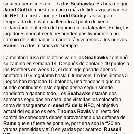
siquiera permitirles un TD a los
Seahawks
. Es hora de que
Jared Goff
demuestre un poco más de liderazgo y madera
de
NFL
. La frustración de
Todd Gurley
tras su gran
temporada de novato ha llegado al punto de verlo
reclamándole al resto del equipo en las laterales. En fin, l
os
jugadores normalmente responden positivamente a un
cambio de entrenador,
amanecerá y veremos a los nuevos
Rams
... o a los mismos de siempre.
La montaña rusa de la ofensiva de los
Seahawks
continuó
su camino en semana 14. Después de anotarle 40 puntos a
los Panthers en week 13, el domingo pasado apenas
anotaron 10 y regalaron hasta 6 turnovers. En los últimos 3
juegos han regalado 10 balones, una tendencia que no
puede continuar si este equipo desea seguir siendo
candidato a ganarlo todo. Los
Seahawks
estarán dos
semanas seguidas en casa, dos victorias los colocarían
cerca de asegurarse el
seed #2 de la NFC
, el objetivo
actual del equipo es ese.
Thomas Rawls
y el resto del
comité de corredores deben aprovechar a una defensa de
Rams
que su fuerte es por aire, por tierra son la #20 en
yardas permitidas y #18 en yardas por acarreo.
Russell