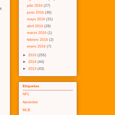
julio 2016
(27)
t
junio 2016
(30)
mayo 2016
(31)
abril 2016
(28)
marzo 2016
(1)
febrero 2016
(2)
enero 2016
(7)
►
2015
(255)
►
2014
(44)
►
2013
(43)
Etiquetas
NFL
Apuestas
MLB