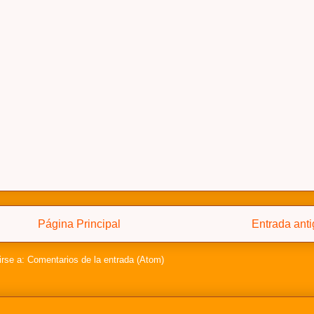
Página Principal
Entrada ant
irse a:
Comentarios de la entrada (Atom)