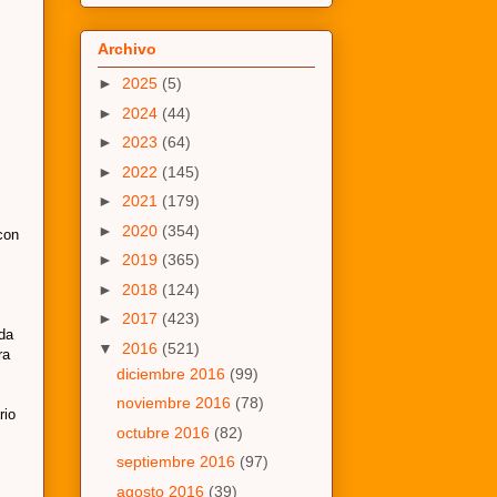
Archivo
►
2025
(5)
►
2024
(44)
►
2023
(64)
►
2022
(145)
►
2021
(179)
►
2020
(354)
con
►
2019
(365)
►
2018
(124)
►
2017
(423)
da
▼
2016
(521)
ra
diciembre 2016
(99)
noviembre 2016
(78)
rio
octubre 2016
(82)
septiembre 2016
(97)
agosto 2016
(39)