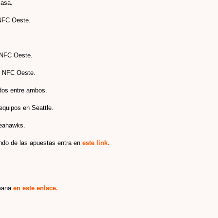
casa.
 NFC Oeste.
s NFC Oeste
.
s NFC Oeste.
do
s entre am
bos.
quipos en Seattle.
 Seahawks.
ndo de las apuestas entra en
este link.
emana
en este enlace.