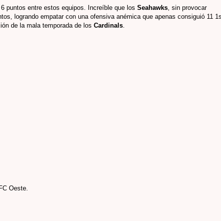
 puntos entre estos equipos. Increíble que los
Seahawks
, sin provocar
untos, logrando empatar con una ofensiva anémica que apenas consiguió 11 1s
xión de la mala temporada de los
Cardinals
.
NFC
Oeste.