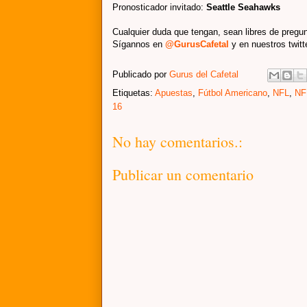
Pronosticador invitado
:
Seattle Seahawks
Cualquier duda que tengan, sean libres de pregun
Sígannos en
@GurusCafetal
y en nuestros twit
Publicado por
Gurus del Cafetal
Etiquetas:
Apuestas
,
Fútbol Americano
,
NFL
,
NF
16
No hay comentarios.:
Publicar un comentario