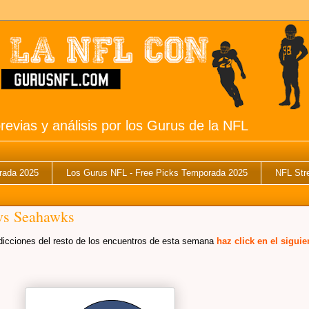
revias y análisis por los Gurus de la NFL
rada 2025
Los Gurus NFL - Free Picks Temporada 2025
NFL Str
vs Seahawks
predicciones del resto de los encuentros de esta semana
haz click en el siguie