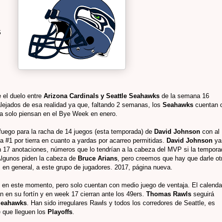
S
 el duelo entre
Arizona Cardinals y Seattle Seahawks
de la semana 16
ejados de esa realidad ya que, faltando 2 semanas, los
Seahawks
cuentan 
 ya solo piensan en el Bye Week en enero.
fuego para la racha de 14 juegos (esta temporada) de
David Johnson
con al
 #1 por tierra en cuanto a yardas por acarreo permitidas.
David Johnson
ya
 17 anotaciones, números que lo tendrían a la cabeza del MVP si la tempora
 Algunos piden la cabeza de
Bruce Arians
, pero creemos que hay que darle ot
 en general, a este grupo de jugadores. 2017, página nueva.
en este momento, pero solo cuentan con medio juego de ventaja. El calenda
 en su fortín y en week 17 cierran ante los 49ers.
Thomas Rawls
seguirá
eahawks
. Han sido irregulares Rawls y todos los corredores de Seattle, es
e que lleguen los
Playoffs
.