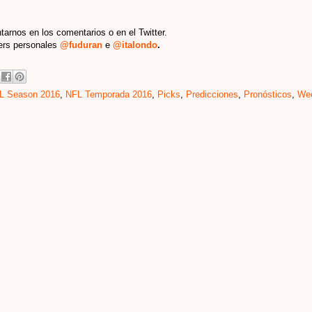
tarnos en los comentarios o en el Twitter.
ters personales
@fuduran
e
@italondo
.
L Season 2016
,
NFL Temporada 2016
,
Picks
,
Predicciones
,
Pronósticos
,
We