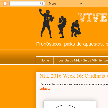
Pronósticos, picks de apuestas, p
Home
Los Gurus NFL - Gurus VIP Tempo
NFL 2016 Week 16: Cardinals 
Para ver la lista con los links a los análisis y 
enlace.