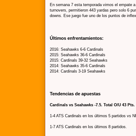
En semana 7 esta temporada vimos el empate a 6
turnovers, permitieron 443 yardas pero solo 6 p
downs. Ese juego fue uno de los puntos de infle
Últimos enfrentamientos:
2016: Seahawks 6-6 Cardinals
2015: Seahawks 36-6 Cardi
nals
2015: Cardinals 39-32 Seahawks
2014: Seahawks 35-6 C
ardi
na
ls
2014:
Cardinals 3-19 Seaha
wks
Tendencias de apuestas
Cardinals vs Seahaw
ks -7.5. Total O/U 43 Pts.
1-4 ATS Cardinals en los últi
mos 5 partidos vs 
1-7 ATS Cardinals en los últimos 8 partidos.