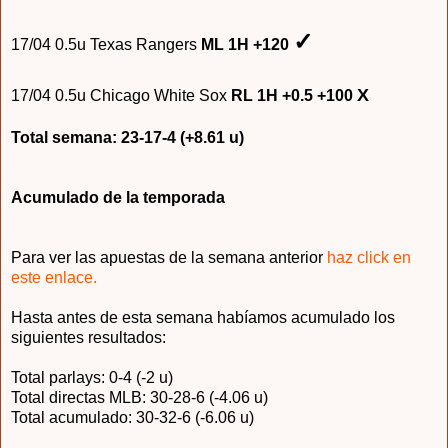
✓
1
7
/04
0.5u Texas Rangers
ML 1H +120
X
1
7
/04
0.5u Chicago White Sox
RL 1H +0.5 +100
Total semana:
23
-
17
-4
(+
8
.
61
u)
A
cumulado de la temporada
Para ver l
as apuestas de la semana anterior
haz click en
este
enlace
.
Hasta antes de esta semana habíamos acumulado los
siguientes re
sultados:
Total parlays: 0-4 (-2
u)
Total directas MLB
: 30-28-6 (-4.06 u)
Total acumulad
o: 30-32-6 (-6
.06 u)