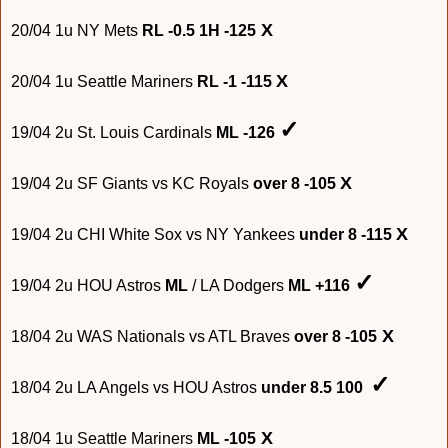
X
20/04 1u NY Mets
RL -0.5 1
H -125
X
20/04 1u
S
eattle Mariners
RL -1 -115
✓
19/04 2u
S
t
. Louis Cardinals
ML -126
X
19/04
2u SF Giants vs KC Royals
over 8 -105
X
19/04 2u CHI White Sox vs NY Yankees
under 8 -115
✓
19/04 2u HOU Astros
ML
/
LA Dodgers
ML +116
X
18/04 2u
WAS Nationals vs ATL Braves
over 8 -105
✓
18/04
2u LA Angels vs HOU Astros
under 8.5 100
X
18/04
1u Seattle Mariners
ML -105