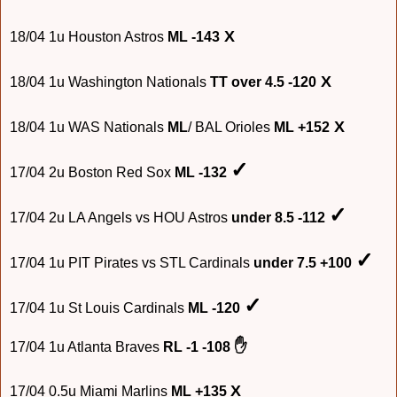
X
18/04
1u Houston Astros
ML -143
X
18/04
1u Washington Nationals
TT over 4.5 -120
X
18/04
1u WAS Nationals
ML
/ BAL Orioles
ML +152
✓
1
7
/04 2u Boston Red Sox
ML -132
✓
1
7
/04
2u LA Angels vs HOU Astros
under 8.5 -112
✓
1
7
/04
1u PIT Pirates vs STL Cardinals
under 7.5 +100
✓
1
7
/04
1u S
t Lo
uis
Cardinals
ML -120
✋
1
7
/04
1u Atlanta Braves
RL -1 -108
X
1
7
/04
0.5u Miami Marlins
ML +135