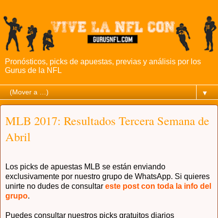
Pronósticos, picks de apuestas, previas y análisis por los
Gurus de la NFL
▼
MLB 2017: Resultados Tercera Semana de
Abril
Los picks de apuestas MLB se están enviando
exclusivamente por nu
estro grupo de Whats
App. Si quieres
unirte n
o dudes de consultar
este post con toda la info del
grupo
.
Puedes consultar nuestros picks gratuitos diarios