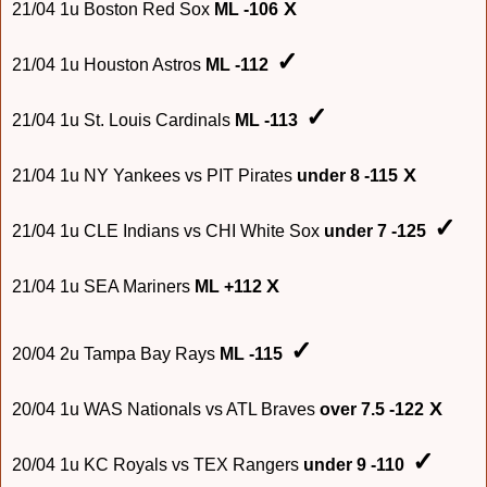
X
21/04 1u Bos
ton Red Sox
ML -106
✓
21/04 1u
Housto
n Astros
ML -112
✓
21/04
1u St. Louis Cardinals
ML -113
X
21/04 1u NY Yankees vs PIT Pirates
under 8
-115
✓
21/04 1u CLE Indians vs CHI White
Sox
under 7 -125
X
21
/04
1u SEA Mariners
ML +112
✓
20/04 2u Tampa Bay Rays
ML -115
X
20/04 1u WAS Nationals vs ATL Braves
over
7.5 -122
✓
20/04 1u
KC Royals vs TEX Rangers
under 9 -110