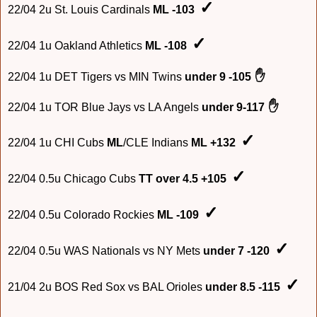
✓
22/04 2u St. Louis Cardinals
ML -103
✓
22/04
1u Oakland Athletics
ML -108
✋
22/04 1u
DET
Tigers vs
MIN Twins
under 9 -105
✋
22/
04
1u TOR B
lue Jays vs LA Angels
under 9-117
✓
22/04 1u
C
HI Cubs
ML
/CLE Indians
ML +132
✓
22/04 0.5u
Chicago Cubs
TT over 4.5 +105
✓
22/04 0.5u Colorado R
ockies
ML -109
✓
22/04 0.5u WAS Nationals vs NY Met
s
under 7 -120
✓
21/04 2u
BOS Red Sox vs BAL Orioles
under 8.5 -115