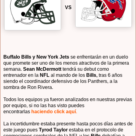
VS
Buffalo Bills y New York Jets
se enfrentarán en un duelo
que promete ser uno de los menos atractivos de la primera
semana.
Sean McDermott
tendrá su debut como
entrenador en la
NFL
al mando de los
Bills,
tras 6 años
siendo el coordinador defensivo de los Panthers, a la
sombra de Ron Rivera.
Todos los equipos ya fueron analizados en nuestras previas
por equipo, si no las has visto puedes
encontrarlas
haciendo click aquí
.
La incertidumbre estaba presente hasta pocos días antes de
este juego pues
Tyrod Taylor
estaba en el protocolo de
conmociones cerebrales de la NFL y los
Bills
debatían a