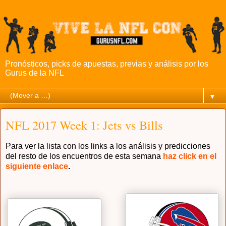
Pronósticos, picks de apuestas, previas y análisis por los
Gurus de la NFL
▼
NFL 2017 Week 1: Jets vs Bills
Para ver la lista con los links a los análisis y predicciones
del resto de los encuentros de esta semana
haz click en el
siguiente enlace
.