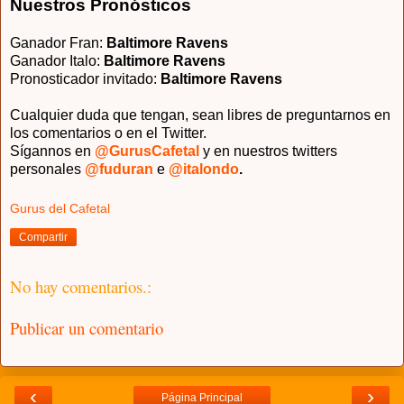
Nuestros Pronósticos
Ganador Fran:
Baltimore Ravens
Ganador Italo:
Baltimore Ravens
Pronosticador invitado
:
Baltimore Ravens
Cualquier duda que tengan, sean libres de preguntarnos en
los comentarios o en el Twitter.
Sígannos en
@GurusCafetal
y en nuestros twitters
personales
@fuduran
e
@italondo
.
Gurus del Cafetal
Compartir
No hay comentarios.:
Publicar un comentario
‹
›
Página Principal