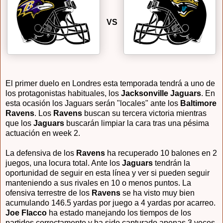
VS
El primer duelo en Londres esta temporada tendrá a uno de
los protagonistas habituales, los
Jacksonville Jaguars
. En
esta ocasión los Jaguars serán "locales" ante los
Baltimore
Ravens
. Los
Ravens
buscan su tercera victoria mientras
que los
Jaguars
buscarán limpiar la cara tras una pésima
actuación en week 2.
La defensiva de los
Ravens
ha recuperado 10 balones en 2
juegos, una locura total. Ante los
Jaguars
tendrán la
oportunidad de seguir en esta línea y ver si pueden seguir
manteniendo a sus rivales en 10 o menos puntos. La
ofensiva terrestre de los
Ravens
se ha visto muy bien
acumulando 146.5 yardas por juego a 4 yardas por acarreo.
Joe Flacco
ha estado manejando los tiempos de los
partidos correctamente y ha sido capturado apenas 3 veces.