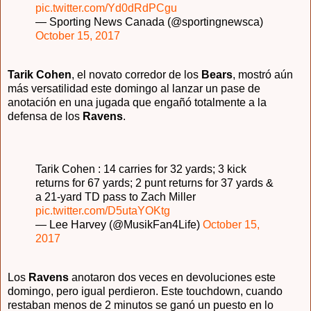
pic.twitter.com/Yd0dRdPCgu
— Sporting News Canada (@sportingnewsca)
October 15, 2017
Tarik Cohen
, el novato corredor de los
Bears
, mostró aún
más versatilidad este domingo al lanzar un pase de
anotación en una jugada que engañó totalmente a la
defensa de los
Ravens
.
Tarik Cohen : 14 carries for 32 yards; 3 kick
returns for 67 yards; 2 punt returns for 37 yards &
a 21-yard TD pass to Zach Miller
pic.twitter.com/D5utaYOKtg
— Lee Harvey (@MusikFan4Life)
October 15,
2017
Los
Ravens
anotaron dos veces en devoluciones este
domingo, pero igual perdieron. Este touchdown, cuando
restaban menos de 2 minutos se ganó un puesto en lo