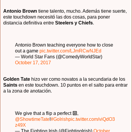
Antonio Brown
tiene talento, mucho. Además tiene suerte,
este touchdown necesitó las dos cosas, para poner
distancia definitiva entre
Steelers y Chiefs
.
Antonio Brown teaching everyone how to close
out a game
pic.twitter.com/LJmRCwNJEd
— World Star Fans (@ComedyWorIdStar)
October 17, 2017
Golden Tate
hizo ver como novatos a la secundaria de los
Saints
en este touchdown. 10 puntos en el salto para entrar
a la zona de anotación.
We give that a flip a perfect 🔟,
@ShowtimeTate
!
#GoIrish
pic.twitter.com/viQdO3
z49X
— The Fighting Irish (@FightingIrish)
October