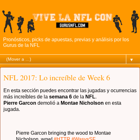
Pronósticos, picks de apuestas, previas y análisis por los
Gurus de la NFL
▼
NFL 2017: Lo increíble de Week 6
En esta sección puedes encontrar las jugadas y ocurrencias
más increíbles de la
semana 6
de la
NFL
.
Pierre Garcon
demolió a
Montae Nicholson
en esta
jugada.
Pierre Garcon bringing the wood to Montae
Nicholson, wow!
#HTTR
#WasvsSF