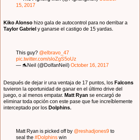
15, 2017
Kiko Alonso
hizo gala de autocontrol para no derribar a
Taylor Gabriel
y ganarse el castigo de 15 yardas.
This guy?
@elbravo_47
pic.twitter.com/sloZgS5oUz
— 🐬Neil (@DolfanNeil)
October 16, 2017
Después de dejar ir una ventaja de 17 puntos, los
Falcons
tuvieron la oportunidad de ganar en el último drive del
juego, o al menos empatar.
Matt Ryan
se encargó de
eliminar toda opción con este pase que fue increíblemente
interceptado por los
Dolphins.
Matt Ryan is picked off by
@reshadjones9
to
seal the
#Dolphins
win