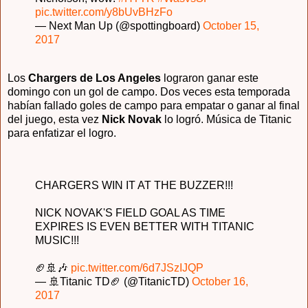
pic.twitter.com/y8bUvBHzFo
— Next Man Up (@spottingboard)
October 15,
2017
Los
Chargers de Los Angeles
lograron ganar este
domingo con un gol de campo. Dos veces esta temporada
habían fallado goles de campo para empatar o ganar al final
del juego, esta vez
Nick Novak
lo logró. Música de Titanic
para enfatizar el logro.
CHARGERS WIN IT AT THE BUZZER!!!
NICK NOVAK'S FIELD GOAL AS TIME
EXPIRES IS EVEN BETTER WITH TITANIC
MUSIC!!!
🏈🚢🎶
pic.twitter.com/6d7JSzIJQP
— 🚢Titanic TD🏈 (@TitanicTD)
October 16,
2017