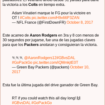
la victoria a los
Colts
en tiempo extra.
Adam Vinatieri marque le FG pour la victoire en
OT !
#Colts
pic.twitter.com/H9x66P3ZAN
— NFL France (@FirstDownFR)
October 8, 2017
Este acarreo de
Aaron Rodgers
en 3ra y 8 con menos de
30 segundos por jugarse, fue una de las jugadas claves
para que los
Packers
anotaran y consiguieran la victoria.
🏃🏃🏃
@AaronRodgers12
#GBvsDAL
#GoPackGo
pic.twitter.com/iQMmkjtE0T
— Green Bay Packers (@packers)
October 10,
2017
Esta fue la última jugada del drive ganador de Green Bay.
RT if you could watch this all day long! 🙌
#GBvsDAL
#GoPackGo