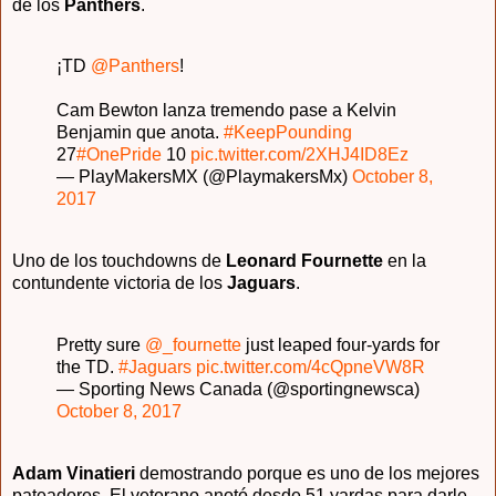
de los
Panthers
.
¡TD
@Panthers
!
Cam Bewton lanza tremendo pase a Kelvin
Benjamin que anota.
#KeepPounding
27
#OnePride
10
pic.twitter.com/2XHJ4ID8Ez
— PlayMakersMX (@PlaymakersMx)
October 8,
2017
Uno de los touchdowns de
Leonard Fournette
en la
contundente victoria de los
Jaguars
.
Pretty sure
@_fournette
just leaped four-yards for
the TD.
#Jaguars
pic.twitter.com/4cQpneVW8R
— Sporting News Canada (@sportingnewsca)
October 8, 2017
Adam Vinatieri
demostrando porque es uno de los mejores
pateadores. El veterano anotó desde 51 yardas para darle