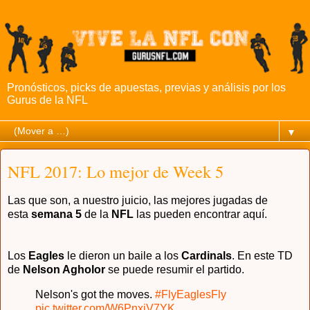
Pronósticos, picks de apuestas, previas y análisis por los
Gurus de la NFL
▼
NFL 2017: Lo mejor de Week 5
Las que son, a nuestro juicio, las mejores jugadas de
esta
semana 5
de la
NFL
las pueden encontrar aquí.
Los
Eagles
le dieron un baile a los
Cardinals
. En este TD
de
Nelson Agholor
se puede resumir el partido.
Nelson's got the moves.
#FlyEaglesFly
pic.twitter.com/W6PnxiV7YK