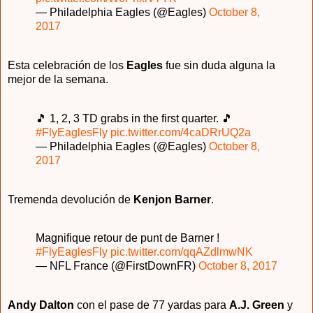
— Philadelphia Eagles (@Eagles)
October 8,
2017
Esta celebración de los
Eagles
fue sin duda alguna la
mejor de la semana.
🎵 1, 2, 3 TD grabs in the first quarter. 🎵
#FlyEaglesFly
pic.twitter.com/4caDRrUQ2a
— Philadelphia Eagles (@Eagles)
October 8,
2017
Tremenda devolución de
Kenjon Barner
.
Magnifique retour de punt de Barner !
#FlyEaglesFly
pic.twitter.com/qqAZdlmwNK
— NFL France (@FirstDownFR)
October 8, 2017
Andy Dalton
con el pase de 77 yardas para
A.J. Green
y