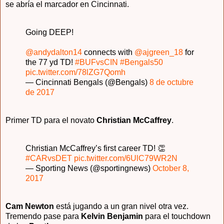
se abría el marcador en Cincinnati.
Going DEEP!
@andydalton14
connects with
@ajgreen_18
for
the 77 yd TD!
#BUFvsCIN
#Bengals50
pic.twitter.com/78lZG7Qomh
— Cincinnati Bengals (@Bengals)
8 de octubre
de 2017
Primer TD para el novato
Christian McCaffrey
.
Christian McCaffrey’s first career TD! 👏
#CARvsDET
pic.twitter.com/6UlC79WR2N
— Sporting News (@sportingnews)
October 8,
2017
Cam Newton
está jugando a un gran nivel otra vez.
Tremendo pase para
Kelvin Benjamin
para el touchdown