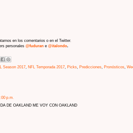
tarnos en los comentarios o en el Twitter.
ters personales
@fuduran
e
@italondo
.
L Season 2017
,
NFL Temporada 2017
,
Picks
,
Predicciones
,
Pronósticos
,
We
:00 p.m.
VIDA DE OAKLAND ME VOY CON OAKLAND