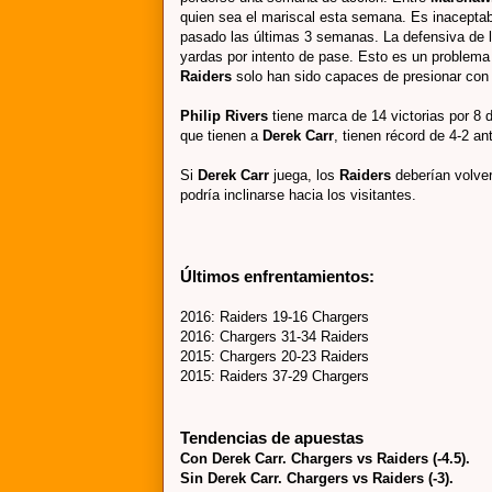
quien sea el mariscal esta semana. Es inacepta
pasado las últimas 3 semanas. La defensiva de 
yardas por intento de pase. Esto es un problem
Raiders
solo han sido capaces de presionar co
Philip Rivers
tiene marca de 14 victorias por 8 d
que tienen a
Derek Carr
, tienen récord de 4-2 a
Si
Derek Carr
juega, los
Raiders
deberían volver 
podría inclinarse hacia los visitantes.
Últimos enfrentamientos:
2016: Raiders 19-16 Chargers
2016: Chargers 31-34 Raiders
2015: Chargers 20-23 Raiders
2015: Raiders 37-29 Chargers
Tendencias de apuestas
Con Derek Carr. Chargers vs Raiders (-4.5).
Sin Derek Carr. Chargers vs Raiders (-3).