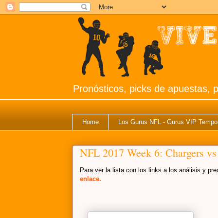
Pronósticos, picks de apuestas, p
Home
Los Gurus NFL - Gurus VIP Tempo
NFL 2017 Week 6: Chargers vs
Para ver la lista con los links a los análisis y 
enlace.