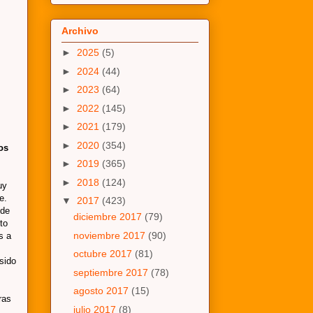
Archivo
►
2025
(5)
►
2024
(44)
►
2023
(64)
►
2022
(145)
►
2021
(179)
►
2020
(354)
os
►
2019
(365)
►
2018
(124)
uy
e.
▼
2017
(423)
 de
diciembre 2017
(79)
to
noviembre 2017
(90)
s a
octubre 2017
(81)
sido
septiembre 2017
(78)
agosto 2017
(15)
ras
julio 2017
(8)