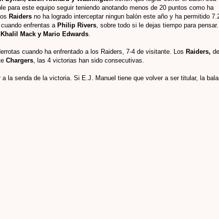
ble para este equipo seguir teniendo anotando menos de 20 puntos como ha
los
Raiders
no ha logrado interceptar ningun balón este año y ha permitido 7.
a cuando enfrentas a
Philip Rivers
, sobre todo si le dejas tiempo para pensar
n
Khalil Mack y Mario Edwards
.
errotas cuando ha enfrentado a los Raiders, 7-4 de visitante. Los
Raiders,
de
nte
Chargers
, las 4 victorias han sido consecutivas.
a la senda de la victoria. Si E.J. Manuel tiene que volver a ser titular, la bal