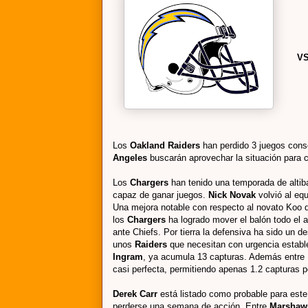
V
Los
Oakland Raiders
han perdido 3 juegos con
Angeles
buscarán aprovechar la situación para c
Los
Chargers
han tenido una temporada de altib
capaz de ganar juegos.
Nick Novak
volvió al eq
Una mejora notable con respecto al novato Koo q
los
Chargers
ha logrado mover el balón todo el 
ante Chiefs. Por tierra la defensiva ha sido un 
unos
Raiders
que necesitan con urgencia estable
Ingram
, ya acumula 13 capturas. Además entre P
casi perfecta, permitiendo apenas 1.2 capturas p
Derek Carr
está listado como probable para este 
perderse una semana de acción. Entre
Marshawn