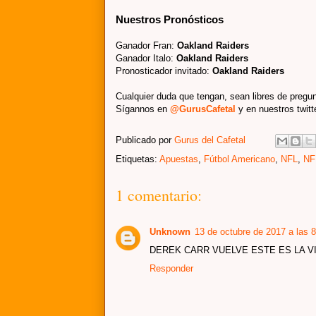
Nuestros Pronósticos
Ganador Fran:
Oakland Raiders
Ganador Italo:
Oakland Raiders
Pronosticador invitado
:
Oakland Raiders
Cualquier duda que tengan, sean libres de pregun
Sígannos en
@GurusCafetal
y en nuestros twit
Publicado por
Gurus del Cafetal
Etiquetas:
Apuestas
,
Fútbol Americano
,
NFL
,
NF
1 comentario:
Unknown
13 de octubre de 2017 a las 8
DEREK CARR VUELVE ESTE ES LA 
Responder