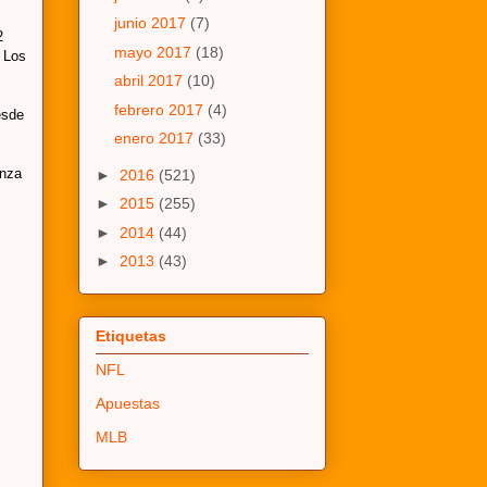
junio 2017
(7)
2
mayo 2017
(18)
. Los
abril 2017
(10)
febrero 2017
(4)
sde
enero 2017
(33)
anza
►
2016
(521)
►
2015
(255)
►
2014
(44)
►
2013
(43)
Etiquetas
NFL
Apuestas
MLB