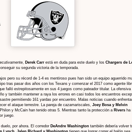
S
secutivamente,
Derek Carr
está en duda para este duelo y los
Chargers de L
onseguir su segunda victoria de la temporada.
ajos pero su récord de 1-4 es mentiroso pues han sido un equipo aguerrido m
uipo tras pasar dos años con los Texans y comenzar el 2017 como agente libr
ue falló estrepitosamente en sus 4 juegos como pateador titular. La ofensiva
año y también mantener a raya los errores en casi todos los encuentros excep
desastre permitiendo 161 yardas por encuentro. Malas noticias cuando enfrenta
cer el ataque terrestre. La pareja de cazamariscales,
Joey Bosa y Melvin
hilon y McCain han tenido otras 5. Mientras tanto la protección a
Rivers
ha 
or juego.
duelo, por ahora. El corredor
DeAndre Washington
también debería volver t
 Lynch, Jalen Richard y Washington
tienen que lograr correr el balón sea