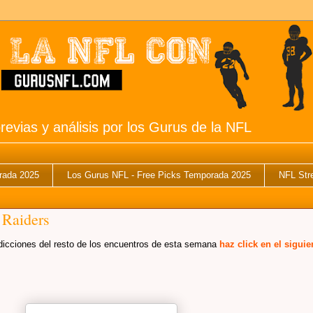
revias y análisis por los Gurus de la NFL
rada 2025
Los Gurus NFL - Free Picks Temporada 2025
NFL Str
 Raiders
predicciones del resto de los encuentros de esta semana
haz click en el siguie