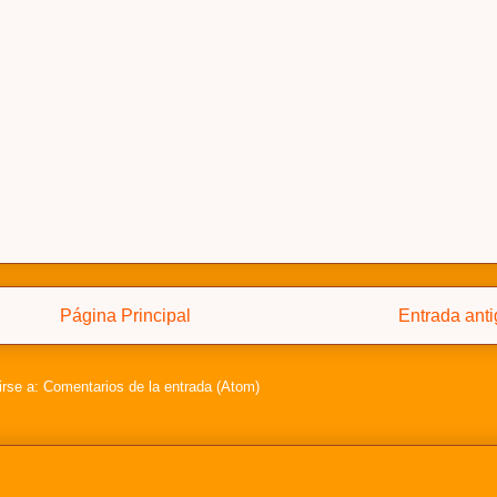
Página Principal
Entrada ant
irse a:
Comentarios de la entrada (Atom)