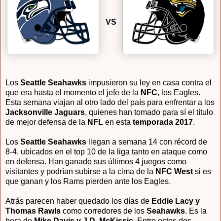
VS
Los
Seattle Seahawks
impusieron su ley en casa contra el
que era hasta el momento el jefe de la
NFC
, los Eagles.
Esta semana viajan al otro lado del país para enfrentar a los
Jacksonville Jaguars
, quienes han tomado para sí el título
de mejor defensa de la
NFL
en esta
temporada 2017
.
Los
Seattle Seahawks
llegan a semana 14 con récord de
8-4, ubicados en el top 10 de la liga tanto en ataque como
en defensa. Han ganado sus últimos 4 juegos como
visitantes y podrían subirse a la cima de la
NFC West
si es
que ganan y los Rams pierden ante los Eagles.
Atrás parecen haber quedado los días de
Eddie Lacy y
Thomas Rawls
como corredores de los
Seahawks
. Es la
hora de
Mike Davis y J.D. McKissic
. Entre estos dos