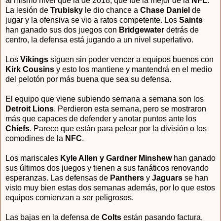
al mismo nivel que la de 2018, que fue la mejor de la
NFL
.
La lesión de
Trubisky
le dio chance a
Chase Daniel
de
jugar y la ofensiva se vio a ratos competente. Los
Saints
han ganado sus dos juegos con
Bridgewater
detrás de
centro, la defensa está jugando a un nivel superlativo.
Los
Vikings
siguen sin poder vencer a equipos buenos con
Kirk Cousins
y esto los mantiene y mantendrá en el medio
del pelotón por más buena que sea su defensa.
El equipo que viene subiendo semana a semana son los
Detroit Lions
. Perdieron esta semana, pero se mostraron
más que capaces de defender y anotar puntos ante los
Chiefs
. Parece que están para pelear por la división o los
comodines de la
NFC
.
Los mariscales
Kyle Allen y Gardner Minshew
han ganado
sus últimos dos juegos y tienen a sus fanáticos renovando
esperanzas. Las defensas de
Panthers
y
Jaguars
se han
visto muy bien estas dos semanas además, por lo que estos
equipos comienzan a ser peligrosos.
Las bajas en la defensa de
Colts
están pasando factura,