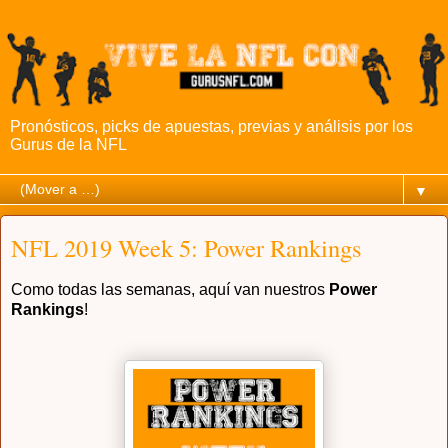
Pronósticos, picks de apuestas, previas y análisis por los
Gurus de la NFL
▼
NFL 2019 Week 5: Power Rankings
Como todas las semanas, aquí van nuestros
Power
Rankings
!