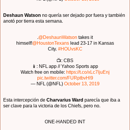
Deshaun Watson
no quería ser dejado por fuera y también
anotó por tierra esta semana.
.
@DeshaunWatson
takes it
himself!
@HoustonTexans
lead 23-17 in Kansas
City.
#HOUvsKC
📺: CBS
📱: NFL app // Yahoo Sports app
Watch free on mobile:
https://t.co/xLc7ljuEnj
pic.twitter.com/FURptbvHl9
— NFL (@NFL)
October 13, 2019
Esta intercepción de
Charvarius Ward
parecía que iba a
ser clave para la victoria de los Chiefs, pero no.
ONE-HANDED INT