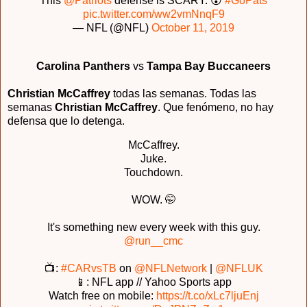
This
@Patriots
defense is SCARY. 😮
#GoPats
pic.twitter.com/ww2vmNnqF9
— NFL (@NFL)
October 11, 2019
Carolina Panthers
vs
Tampa Bay Buccaneers
Christian McCaffrey
todas las semanas. Todas las
semanas
Christian McCaffrey
. Que fenómeno, no hay
defensa que lo detenga.
McCaffrey.
Juke.
Touchdown.
WOW. 🤭
It's something new every week with this guy.
@run__cmc
📺:
#CARvsTB
on
@NFLNetwork
|
@NFLUK
📱: NFL app // Yahoo Sports app
Watch free on mobile:
https://t.co/xLc7ljuEnj