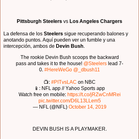
Pittsburgh Steelers
vs
Los Angeles Chargers
La defensa de los
Steelers
sigue recuperando balones y
anotando puntos. Aquí pueden ver un fumble y una
intercepción, ambos de
Devin Bush
.
The rookie Devin Bush scoops the backward
pass and takes it to the house!
@Steelers
lead 7-
0.
#HereWeGo
@_dbush11
📺:
#PITvsLAC
on NBC
📱: NFL app // Yahoo Sports app
Watch free on mobile:
https://t.co/jRZwCnMRei
pic.twitter.com/D6L13LLem5
— NFL (@NFL)
October 14, 2019
DEVIN BUSH IS A PLAYMAKER.