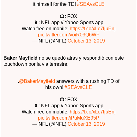
it himself for the TD!
#SEAvsCLE
📺: FOX
📱: NFL app // Yahoo Sports app
Watch free on mobile:
https://t.co/xLc7ljuEnj
pic.twitter.com/voiR03Q6WF
— NFL (@NFL)
October 13, 2019
Baker Mayfield
no se quedó atras y respondió con este
touchdown por la vía terrestre.
.
@BakerMayfield
answers with a rushing TD of
his own!
#SEAvsCLE
📺: FOX
📱: NFL app // Yahoo Sports app
Watch free on mobile:
https://t.co/xLc7ljuEnj
pic.twitter.com/jPuMuXE95P
— NFL (@NFL)
October 13, 2019