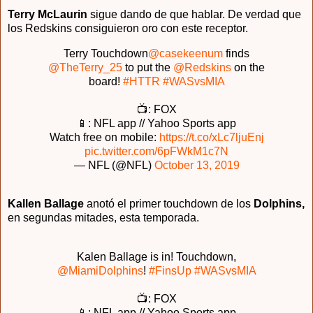
Terry McLaurin
sigue dando de que hablar. De verdad que
los Redskins consiguieron oro con este receptor.
Terry Touchdown
@casekeenum
finds
@TheTerry_25
to put the
@Redskins
on the
board!
#HTTR
#WASvsMIA
📺: FOX
📱: NFL app // Yahoo Sports app
Watch free on mobile:
https://t.co/xLc7ljuEnj
pic.twitter.com/6pFWkM1c7N
— NFL (@NFL)
October 13, 2019
Kallen Ballage
anotó el primer touchdown de los
Dolphins,
en segundas mitades, esta temporada.
Kalen Ballage is in! Touchdown,
@MiamiDolphins
!
#FinsUp
#WASvsMIA
📺: FOX
📱: NFL app // Yahoo Sports app