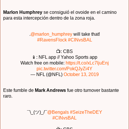
Marlon Humphrey
se consiguió el ovoide en el camino
para esta intercepción dentro de la zona roja.
.
@marlon_humphrey
will take that!
#RavensFlock
#CINvsBAL
📺: CBS
📱: NFL app // Yahoo Sports app
Watch free on mobile:
https://t.co/xLc7ljuEnj
pic.twitter.com/PokQJyZi4Y
— NFL (@NFL)
October 13, 2019
Este fumble de
Mark Andrews
fue otro turnover bastante
raro.
¯\_(ツ)_/¯
@Bengals
#SeizeTheDEY
#CINvsBAL