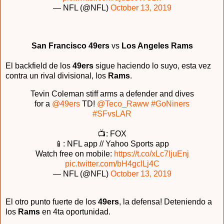
— NFL (@NFL)
October 13, 2019
San Francisco 49ers
vs
Los Angeles Rams
El backfield de los
49ers
sigue haciendo lo suyo, esta vez
contra un rival divisional, los
Rams
.
Tevin Coleman stiff arms a defender and dives
for a
@49ers
TD!
@Teco_Raww
#GoNiners
#SFvsLAR
📺: FOX
📱: NFL app // Yahoo Sports app
Watch free on mobile:
https://t.co/xLc7ljuEnj
pic.twitter.com/bH4gclLj4C
— NFL (@NFL)
October 13, 2019
El otro punto fuerte de los
49ers
, la defensa! Deteniendo a
los
Rams
en 4ta oportunidad.