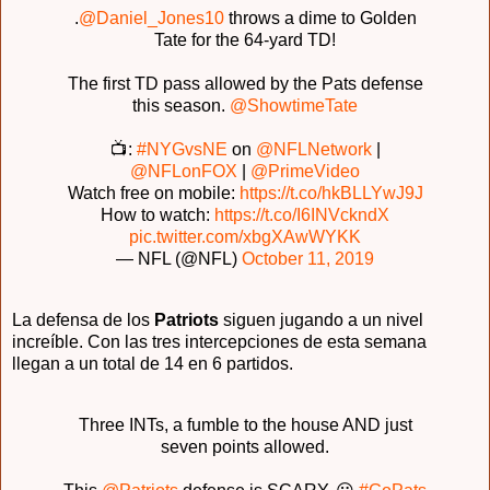
.
@Daniel_Jones10
throws a dime to Golden
Tate for the 64-yard TD!
The first TD pass allowed by the Pats defense
this season.
@ShowtimeTate
📺:
#NYGvsNE
on
@NFLNetwork
|
@NFLonFOX
|
@PrimeVideo
Watch free on mobile:
https://t.co/hkBLLYwJ9J
How to watch:
https://t.co/I6INVckndX
pic.twitter.com/xbgXAwWYKK
— NFL (@NFL)
October 11, 2019
La defensa de los
Patriots
siguen jugando a un nivel
increíble. Con las tres intercepciones de esta semana
llegan a un total de 14 en 6 partidos.
Three INTs, a fumble to the house AND just
seven points allowed.