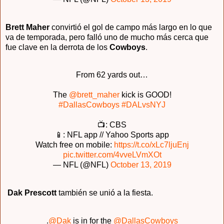
Brett Maher
convirtió el gol de campo más largo en lo que
va de temporada, pero falló uno de mucho más cerca que
fue clave en la derrota de los
Cowboys
.
From 62 yards out…
The
@brett_maher
kick is GOOD!
#DallasCowboys
#DALvsNYJ
📺: CBS
📱: NFL app // Yahoo Sports app
Watch free on mobile:
https://t.co/xLc7ljuEnj
pic.twitter.com/4vveLVmXOt
— NFL (@NFL)
October 13, 2019
Dak Prescott
también se unió a la fiesta.
.
@Dak
is in for the
@DallasCowboys