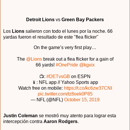
Detroit Lions
vs
Green Bay Packers
Los
Lions
salieron con todo el lunes por la noche. 66
yardas fueron el resultado de este "flea flicker"
On the game’s very first play…
The
@Lions
break out a flea flicker for a gain of
66 yards!
#OnePride
@kgxix
📺:
#DETvsGB
on ESPN
📱: NFL app // Yahoo Sports app
Watch free on mobile:
https://t.co/kc6zw37CNI
pic.twitter.com/tz8oek0P85
— NFL (@NFL)
October 15, 2019
Justin Coleman
se mostró muy atento para lograr esta
intercepción contra
Aaron Rodgers
.