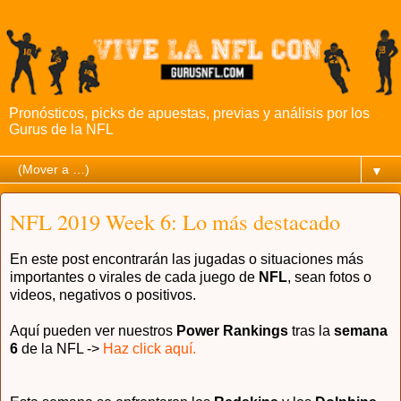
Pronósticos, picks de apuestas, previas y análisis por los
Gurus de la NFL
▼
NFL 2019 Week 6: Lo más destacado
En este post encontrarán las jugadas o situaciones más
importantes o virales de cada juego de
NFL
, sean fotos o
videos, negativos o positivos.
Aquí pueden ver nuestros
Power Rankings
tras la
semana
6
de la NFL ->
Haz click aquí.