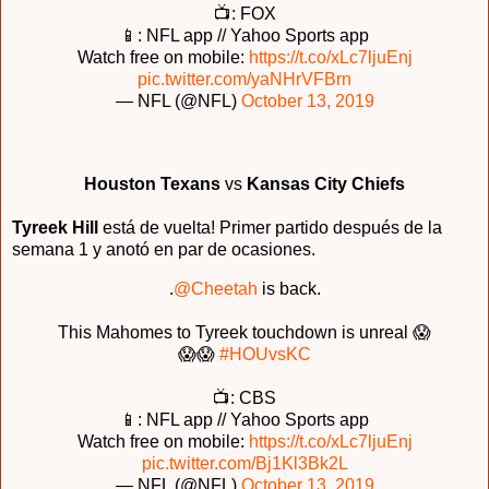
📺: FOX
📱: NFL app // Yahoo Sports app
Watch free on mobile:
https://t.co/xLc7ljuEnj
pic.twitter.com/yaNHrVFBrn
— NFL (@NFL)
October 13, 2019
Houston Texans
vs
Kansas City Chiefs
Tyreek Hill
está de vuelta! Primer partido después de la
semana 1 y anotó en par de ocasiones.
.
@Cheetah
is back.
This Mahomes to Tyreek touchdown is unreal 😱
😱😱
#HOUvsKC
📺: CBS
📱: NFL app // Yahoo Sports app
Watch free on mobile:
https://t.co/xLc7ljuEnj
pic.twitter.com/Bj1Kl3Bk2L
— NFL (@NFL)
October 13, 2019