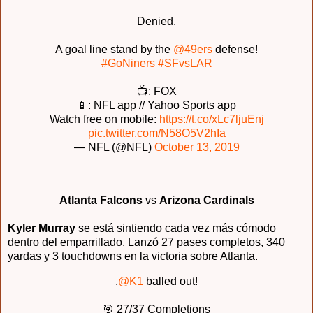
Denied.
A goal line stand by the
@49ers
defense!
#GoNiners
#SFvsLAR
📺: FOX
📱: NFL app // Yahoo Sports app
Watch free on mobile:
https://t.co/xLc7ljuEnj
pic.twitter.com/N58O5V2hIa
— NFL (@NFL)
October 13, 2019
Atlanta Falcons
vs
Arizona Cardinals
Kyler Murray
se está sintiendo cada vez más cómodo
dentro del emparrillado. Lanzó 27 pases completos, 340
yardas y 3 touchdowns en la victoria sobre Atlanta.
.
@K1
balled out!
🎯 27/37 Completions