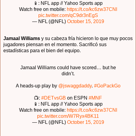
📱: NFL app // Yahoo Sports app
Watch free on mobile:
https://t.co/kc6zw37CNI
pic.twitter.com/qC9dr3nEgS
— NFL (@NFL)
October 15, 2019
Jamaal Williams
y su cabeza fría hicieron lo que muy pocos
jugadores piensan en el momento. Sacrificó sus
estadísticas para el bien del equipo.
Jamaal Williams could have scored… but he
didn’t.
A heads-up play by
@jswaggdaddy
.
#GoPackGo
📺:
#DETvsGB
on ESPN
#MNF
📱: NFL app // Yahoo Sports app
Watch free on mobile:
https://t.co/kc6zw37CNI
pic.twitter.com/W7Ryx4BK11
— NFL (@NFL)
October 15, 2019