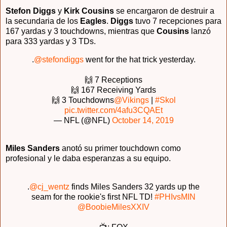
Stefon Diggs
y
Kirk Cousins
se encargaron de destruir a
la secundaria de los
Eagles
.
Diggs
tuvo 7 recepciones para
167 yardas y 3 touchdowns, mientras que
Cousins
lanzó
para 333 yardas y 3 TDs.
.
@stefondiggs
went for the hat trick yesterday.
🙌 7 Receptions
🙌 167 Receiving Yards
🙌 3 Touchdowns
@Vikings
|
#Skol
pic.twitter.com/4afu3CQAEt
— NFL (@NFL)
October 14, 2019
Miles Sanders
anotó su primer touchdown como
profesional y le daba esperanzas a su equipo.
.
@cj_wentz
finds Miles Sanders 32 yards up the
seam for the rookie's first NFL TD!
#PHIvsMIN
@BoobieMilesXXIV