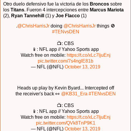
Otro duelo defensivo fue la victoria de los
Broncos
sobre
los
Titans
. Fueron 4 intercepciones entre
Marcus Mariota
(2),
Ryan Tannehill
(1) y
Joe Flacco
(1)
.
@ChrisHarrisJr
doing
@ChrisHarrisJr
things 🚫
#TENvsDEN
📺: CBS
📱: NFL app // Yahoo Sports app
Watch free on mobile:
https://t.co/xLc7ljuEnj
pic.twitter.com/7s4nglE81b
— NFL (@NFL)
October 13, 2019
Heads up play by Kevin Byard... Intercepted off
the receiver's back 👀
@KB31_Era
#TENvsDEN
📺: CBS
📱: NFL app // Yahoo Sports app
Watch free on mobile:
https://t.co/xLc7ljuEnj
pic.twitter.com/QVk8TnP9K1
— NFL (@NFL)
October 13, 2019