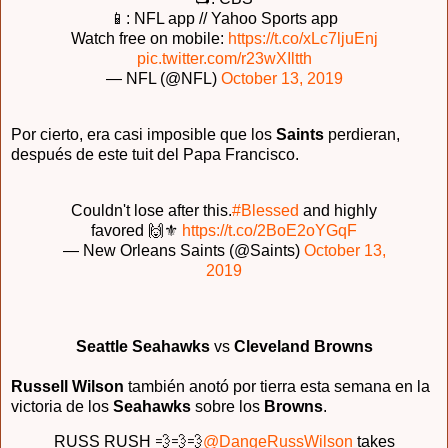
📱: NFL app // Yahoo Sports app
Watch free on mobile:
https://t.co/xLc7ljuEnj
pic.twitter.com/r23wXIltth
— NFL (@NFL)
October 13, 2019
Por cierto, era casi imposible que los
Saints
perdieran,
después de este tuit del Papa Francisco.
Couldn't lose after this.
#Blessed
and highly
favored 🙌⚜️
https://t.co/2BoE2oYGqF
— New Orleans Saints (@Saints)
October 13,
2019
Seattle Seahawks
vs
Cleveland Browns
Russell Wilson
también anotó por tierra esta semana en la
victoria de los
Seahawks
sobre los
Browns
.
RUSS RUSH 💨💨💨
@DangeRussWilson
takes