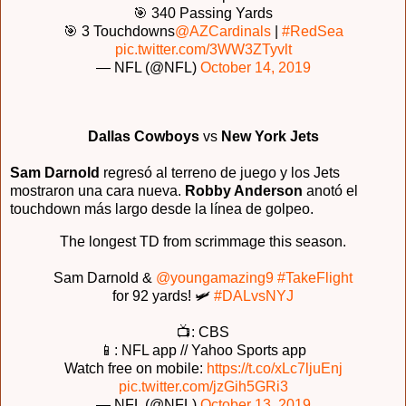
🎯 340 Passing Yards
🎯 3 Touchdowns
@AZCardinals
|
#RedSea
pic.twitter.com/3WW3ZTyvlt
— NFL (@NFL)
October 14, 2019
Dallas Cowboys
vs
New York Jets
Sam Darnold
regresó al terreno de juego y los Jets
mostraron una cara nueva.
Robby Anderson
anotó el
touchdown más largo desde la línea de golpeo.
The longest TD from scrimmage this season.
Sam Darnold &
@youngamazing9
#TakeFlight
for 92 yards! 🛩
#DALvsNYJ
📺: CBS
📱: NFL app // Yahoo Sports app
Watch free on mobile:
https://t.co/xLc7ljuEnj
pic.twitter.com/jzGih5GRi3
— NFL (@NFL)
October 13, 2019