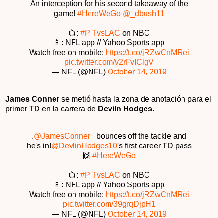
An interception for his second takeaway of the
game!
#HereWeGo
@_dbush11
📺:
#PITvsLAC
on NBC
📱: NFL app // Yahoo Sports app
Watch free on mobile:
https://t.co/jRZwCnMRei
pic.twitter.com/v2rFvIClgV
— NFL (@NFL)
October 14, 2019
James Conner
se metió hasta la zona de anotación para el
primer TD en la carrera de
Deviln Hodges
.
.
@JamesConner_
bounces off the tackle and
he's in!
@DevlinHodges10
's first career TD pass
🙌
#HereWeGo
📺:
#PITvsLAC
on NBC
📱: NFL app // Yahoo Sports app
Watch free on mobile:
https://t.co/jRZwCnMRei
pic.twitter.com/39grqDjpH1
— NFL (@NFL)
October 14, 2019