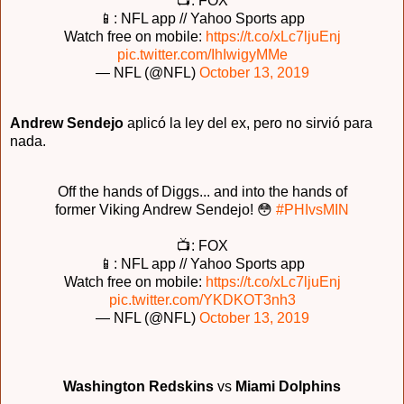
📺: FOX
📱: NFL app // Yahoo Sports app
Watch free on mobile:
https://t.co/xLc7ljuEnj
pic.twitter.com/IhIwigyMMe
— NFL (@NFL)
October 13, 2019
Andrew Sendejo
aplicó la ley del ex, pero no sirvió para
nada.
Off the hands of Diggs... and into the hands of
former Viking Andrew Sendejo! 😳
#PHIvsMIN
📺: FOX
📱: NFL app // Yahoo Sports app
Watch free on mobile:
https://t.co/xLc7ljuEnj
pic.twitter.com/YKDKOT3nh3
— NFL (@NFL)
October 13, 2019
Washington Redskins
vs
Miami Dolphins