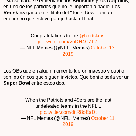
Esta semana se enfrentaron los
Redskins
y los
Dolphins
,
en uno de los partidos que no le importan a nadie. Los
Redskins
ganaron el título del "Toilet Bowl", en un
encuentro que estuvo parejo hasta el final.
Congratulations to the
@Redskins
!
pic.twitter.com/VoDH4CZLZI
— NFL Memes (@NFL_Memes)
October 13,
2019
Los QBs que en algún momento fueron maestro y pupilo
son los únicos que siguen invictos. Que bonito sería ver un
Super Bowl
entre estos dos.
When the Patriots and 49ers are the last
undefeated teams in the NFL...
pic.twitter.com/ditR8oEaDt
— NFL Memes (@NFL_Memes)
October 11,
2019