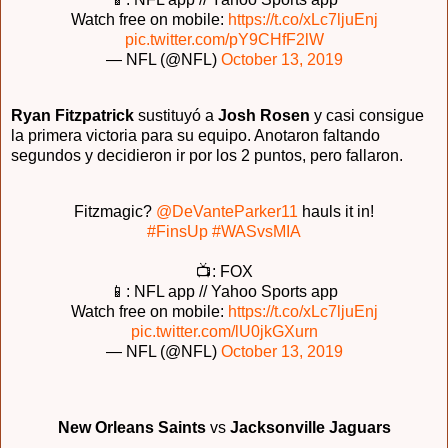
Watch free on mobile:
https://t.co/xLc7ljuEnj
pic.twitter.com/pY9CHfF2lW
— NFL (@NFL)
October 13, 2019
Ryan Fitzpatrick
sustituyó a
Josh Rosen
y casi consigue
la primera victoria para su equipo. Anotaron faltando
segundos y decidieron ir por los 2 puntos, pero fallaron.
Fitzmagic?
@DeVanteParker11
hauls it in!
#FinsUp
#WASvsMIA
📺: FOX
📱: NFL app // Yahoo Sports app
Watch free on mobile:
https://t.co/xLc7ljuEnj
pic.twitter.com/lU0jkGXurn
— NFL (@NFL)
October 13, 2019
New Orleans Saints
vs
Jacksonville Jaguars