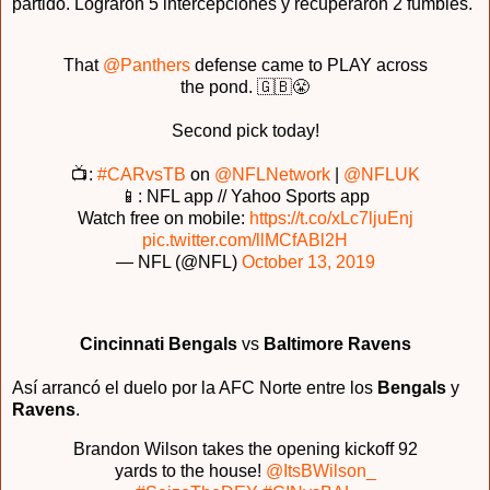
partido. Lograron 5 intercepciones y recuperaron 2 fumbles.
That
@Panthers
defense came to PLAY across
the pond. 🇬🇧😤
Second pick today!
📺:
#CARvsTB
on
@NFLNetwork
|
@NFLUK
📱: NFL app // Yahoo Sports app
Watch free on mobile:
https://t.co/xLc7ljuEnj
pic.twitter.com/llMCfABl2H
— NFL (@NFL)
October 13, 2019
Cincinnati Bengals
vs
Baltimore Ravens
Así arrancó el duelo por la AFC Norte entre los
Bengals
y
Ravens
.
Brandon Wilson takes the opening kickoff 92
yards to the house!
@ItsBWilson_