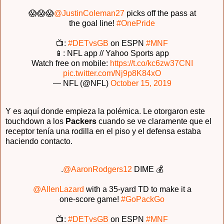
😱😱😱
@JustinColeman27
picks off the pass at
the goal line!
#OnePride
📺:
#DETvsGB
on ESPN
#MNF
📱: NFL app // Yahoo Sports app
Watch free on mobile:
https://t.co/kc6zw37CNI
pic.twitter.com/Nj9p8K84xO
— NFL (@NFL)
October 15, 2019
Y es aquí donde empieza la polémica. Le otorgaron este
touchdown a los
Packers
cuando se ve claramente que el
receptor tenía una rodilla en el piso y el defensa estaba
haciendo contacto.
.
@AaronRodgers12
DIME 💰
@AllenLazard
with a 35-yard TD to make it a
one-score game!
#GoPackGo
📺:
#DETvsGB
on ESPN
#MNF