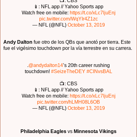
📺: CBS
📱: NFL app // Yahoo Sports app
Watch free on mobile:
https://t.co/xLc7ljuEnj
pic.twitter.com/WqYIr4Z1zc
— NFL (@NFL)
October 13, 2019
Andy Dalton
fue otro de los QBs que anotó por tierra. Este
fue el vigésimo touchdown por la vía terrestre en su carrera.
.
@andydalton14
’s 20th career rushing
touchdown!
#SeizeTheDEY
#CINvsBAL
📺: CBS
📱: NFL app // Yahoo Sports app
Watch free on mobile:
https://t.co/xLc7ljuEnj
pic.twitter.com/hLMH08L6OB
— NFL (@NFL)
October 13, 2019
Philadelphia Eagles
vs
Minnesota Vikings