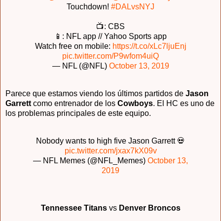
Touchdown!
#DALvsNYJ
📺: CBS
📱: NFL app // Yahoo Sports app
Watch free on mobile:
https://t.co/xLc7ljuEnj
pic.twitter.com/P9wfom4uiQ
— NFL (@NFL)
October 13, 2019
Parece que estamos viendo los últimos partidos de
Jason
Garrett
como entrenador de los
Cowboys
. El HC es uno de
los problemas principales de este equipo.
Nobody wants to high five Jason Garrett 💀
pic.twitter.com/jxax7kX09v
— NFL Memes (@NFL_Memes)
October 13,
2019
Tennessee Titans
vs
Denver Broncos