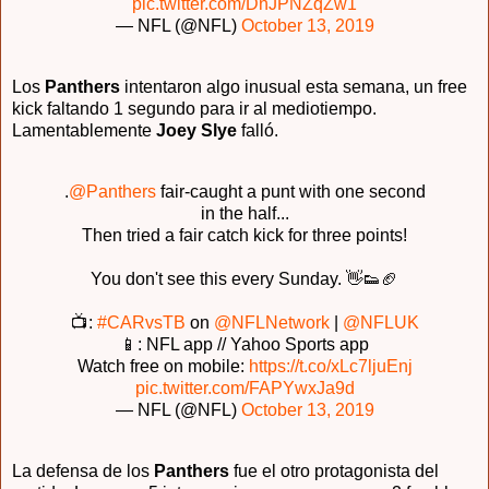
pic.twitter.com/DnJPNZqZw1
— NFL (@NFL)
October 13, 2019
Los
Panthers
intentaron algo inusual esta semana, un free
kick faltando 1 segundo para ir al mediotiempo.
Lamentablemente
Joey Slye
falló.
.
@Panthers
fair-caught a punt with one second
in the half...
Then tried a fair catch kick for three points!
You don't see this every Sunday. 👋👟🏈
📺:
#CARvsTB
on
@NFLNetwork
|
@NFLUK
📱: NFL app // Yahoo Sports app
Watch free on mobile:
https://t.co/xLc7ljuEnj
pic.twitter.com/FAPYwxJa9d
— NFL (@NFL)
October 13, 2019
La defensa de los
Panthers
fue el otro protagonista del