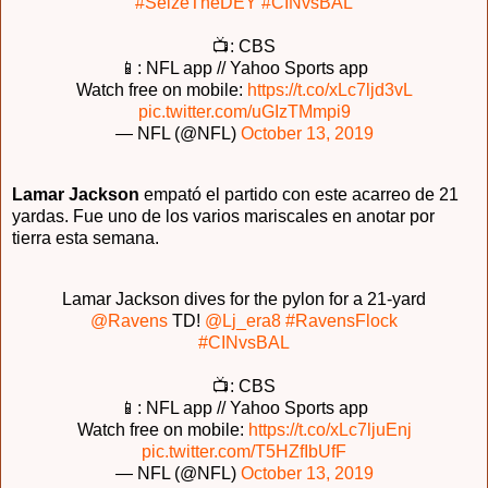
#SeizeTheDEY
#CINvsBAL
📺: CBS
📱: NFL app // Yahoo Sports app
Watch free on mobile:
https://t.co/xLc7ljd3vL
pic.twitter.com/uGIzTMmpi9
— NFL (@NFL)
October 13, 2019
Lamar Jackson
empató el partido con este acarreo de 21
yardas. Fue uno de los varios mariscales en anotar por
tierra esta semana.
Lamar Jackson dives for the pylon for a 21-yard
@Ravens
TD!
@Lj_era8
#RavensFlock
#CINvsBAL
📺: CBS
📱: NFL app // Yahoo Sports app
Watch free on mobile:
https://t.co/xLc7ljuEnj
pic.twitter.com/T5HZfIbUfF
— NFL (@NFL)
October 13, 2019