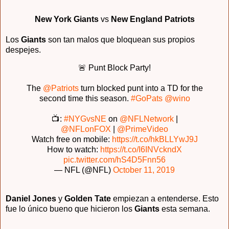
New York Giants
vs
New England Patriots
Los
Giants
son tan malos que bloquean sus propios
despejes.
🚨 Punt Block Party!
The
@Patriots
turn blocked punt into a TD for the
second time this season.
#GoPats
@wino
📺:
#NYGvsNE
on
@NFLNetwork
|
@NFLonFOX
|
@PrimeVideo
Watch free on mobile:
https://t.co/hkBLLYwJ9J
How to watch:
https://t.co/I6INVckndX
pic.twitter.com/hS4D5Fnn56
— NFL (@NFL)
October 11, 2019
Daniel Jones
y
Golden Tate
empiezan a entenderse. Esto
fue lo único bueno que hicieron los
Giants
esta semana.