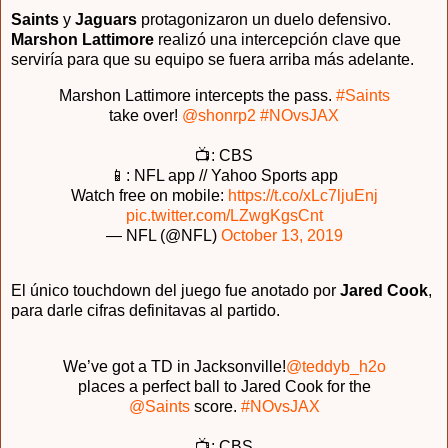
Saints
y
Jaguars
protagonizaron un duelo defensivo.
Marshon Lattimore
realizó una intercepción clave que
serviría para que su equipo se fuera arriba más adelante.
Marshon Lattimore intercepts the pass.
#Saints
take over!
@shonrp2
#NOvsJAX
📺: CBS
📱: NFL app // Yahoo Sports app
Watch free on mobile:
https://t.co/xLc7ljuEnj
pic.twitter.com/LZwgKgsCnt
— NFL (@NFL)
October 13, 2019
El único touchdown del juego fue anotado por
Jared Cook
,
para darle cifras definitavas
al partido.
We’ve got a TD in Jacksonville!
@teddyb_h2o
places a perfect ball to Jared Cook for the
@Saints
score.
#NOvsJAX
📺: CBS