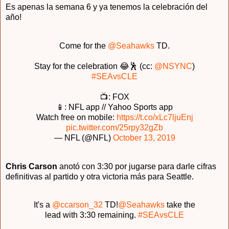
Es apenas la semana 6 y ya tenemos la celebración del
año!
Come for the
@Seahawks
TD.
Stay for the celebration 😂🕺 (cc:
@NSYNC
)
#SEAvsCLE
📺: FOX
📱: NFL app // Yahoo Sports app
Watch free on mobile:
https://t.co/xLc7ljuEnj
pic.twitter.com/25rpy32gZb
— NFL (@NFL)
October 13, 2019
Chris Carson
anotó con 3:30 por jugarse para darle cifras
definitivas al partido y otra victoria más para Seattle.
It's a
@ccarson_32
TD!
@Seahawks
take the
lead with 3:30 remaining.
#SEAvsCLE