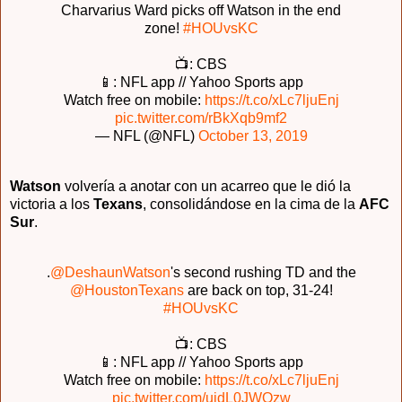
Charvarius Ward picks off Watson in the end
zone!
#HOUvsKC
📺: CBS
📱: NFL app // Yahoo Sports app
Watch free on mobile:
https://t.co/xLc7ljuEnj
pic.twitter.com/rBkXqb9mf2
— NFL (@NFL)
October 13, 2019
Watson
volvería a anotar con un acarreo que le dió la
victoria a los
Texans
, consolidándose en la cima de la
AFC
Sur
.
.
@DeshaunWatson
's second rushing TD and the
@HoustonTexans
are back on top, 31-24!
#HOUvsKC
📺: CBS
📱: NFL app // Yahoo Sports app
Watch free on mobile:
https://t.co/xLc7ljuEnj
pic.twitter.com/ujdL0JWOzw