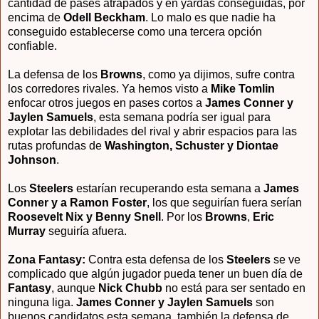
cantidad de pases atrapados y en yardas conseguidas, por
encima de
Odell Beckham
. Lo malo es que nadie ha
conseguido establecerse como una tercera opción
confiable.
La defensa de los
Browns
, como ya dijimos, sufre contra
los corredores rivales. Ya hemos visto a
Mike Tomlin
enfocar otros juegos en pases cortos a
James Conner y
Jaylen Samuels
, esta semana podría ser igual para
explotar las debilidades del rival y abrir espacios para las
rutas profundas de
Washington, Schuster y Diontae
Johnson
.
Los
Steelers
estarían recuperando esta semana a
James
Conner y a Ramon Foster
, los que seguirían fuera serían
Roosevelt Nix y Benny Snell
. Por los
Browns
,
Eric
Murray
seguiría afuera.
Zona Fantasy:
Contra esta defensa de los
Steelers
se ve
complicado que algún jugador pueda tener un buen día de
Fantasy
, aunque
Nick Chubb
no está para ser sentado en
ninguna liga.
James Conner y Jaylen Samuels
son
buenos candidatos esta semana, también la defensa de