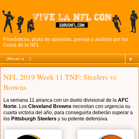
Pronósticos, picks de apuestas, previas y análisis por los
Gurus de la NFL
▼
NFL 2019 Week 11 TNF: Steelers vs
Browns
La semana 11 arranca con un duelo divisional de la
AFC
Norte
. Los
Cleveland Browns
necesitan con urgencia su
cuarta victoria del año, para conseguirla deberán superar a
los
Pittsburgh Steelers
y su potente defensiva.