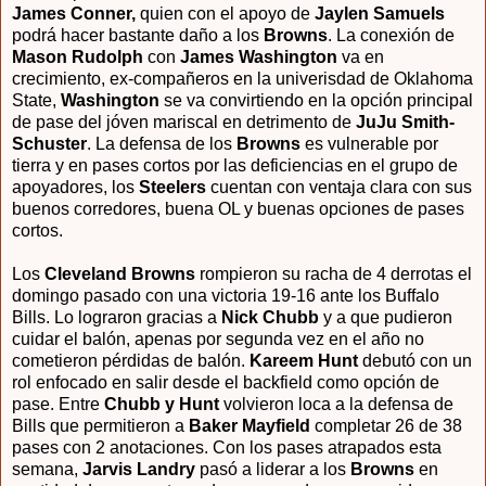
James Conner,
quien con el apoyo de
Jaylen Samuels
podrá hacer bastante daño a los
Browns
. La conexión de
Mason Rudolph
con
James Washington
va en
crecimiento, ex-compañeros en la univerisdad de Oklahoma
State,
Washington
se va convirtiendo en la opción principal
de pase del jóven mariscal en detrimento de
JuJu Smith-
Schuster
. La defensa de los
Browns
es vulnerable por
tierra y en pases cortos por las deficiencias en el grupo de
apoyadores, los
Steelers
cuentan con ventaja clara con sus
buenos corredores, buena OL y buenas opciones de pases
cortos.
Los
Cleveland Browns
rompieron su racha de 4 derrotas el
domingo pasado con una victoria 19-16 ante los Buffalo
Bills. Lo lograron gracias a
Nick Chubb
y a que pudieron
cuidar el balón, apenas por segunda vez en el año no
cometieron pérdidas de balón.
Kareem Hunt
debutó con un
rol enfocado en salir desde el backfield como opción de
pase. Entre
Chubb y Hunt
volvieron loca a la defensa de
Bills que permitieron a
Baker Mayfield
completar 26 de 38
pases con 2 anotaciones. Con los pases atrapados esta
semana,
Jarvis Landry
pasó a liderar a los
Browns
en