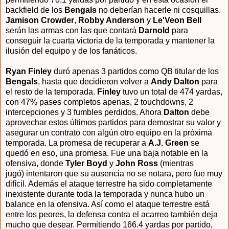
backfield de los
Bengals
no deberían hacerle ni cosquillas.
Jamison Crowder
,
Robby Anderson
y
Le'Veon Bell
serán las armas con las que contará
Darnold
para
conseguir la cuarta victoria de la temporada y mantener la
ilusión del equipo y de los fanáticos.
Ryan Finley
duró apenas 3 partidos como QB titular de los
Bengals
, hasta que decidieron volver a
Andy Dalton
para
el resto de la temporada.
Finley
tuvo un total de 474 yardas,
con 47% pases completos apenas, 2 touchdowns, 2
intercepciones y 3 fumbles perdidos. Ahora
Dalton
debe
aprovechar estos últimos partidos para demostrar su valor y
asegurar un contrato con algún otro equipo en la próxima
temporada. La promesa de recuperar a
A.J. Green
se
quedó en eso, una promesa. Fue una baja notable en la
ofensiva, donde
Tyler Boyd
y
John Ross
(mientras
jugó)
intentaron que su ausencia no se notara, pero fue muy
difícil. Además el ataque terrestre ha sido completamente
inexistente durante toda la temporada y nunca hubo un
balance en la ofensiva. Así como el ataque terrestre está
entre los peores, la defensa contra el acarreo también deja
mucho que desear. Permitiendo 166.4 yardas por partido,