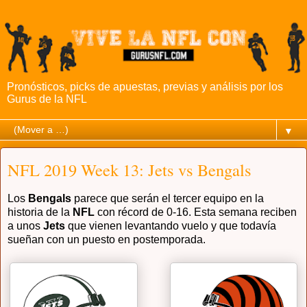
Pronósticos, picks de apuestas, previas y análisis por los
Gurus de la NFL
▼
NFL 2019 Week 13: Jets vs Bengals
Los
Bengals
parece que serán el tercer equipo en la
historia de la
NFL
con récord de 0-16. Esta semana reciben
a unos
Jets
que vienen levantando vuelo y que todavía
sueñan con un puesto en postemporada.