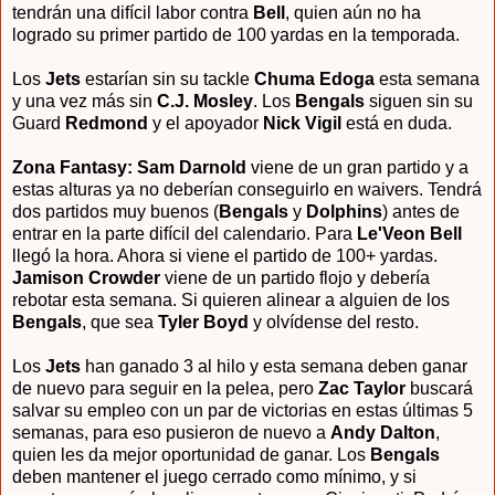
tendrán una difícil labor contra
Bell
, quien aún no ha
logrado su primer partido de 100 yardas en la temporada.
Los
Jets
estarían sin su tackle
Chuma Edoga
esta semana
y una vez más sin
C.J. Mosley
. Los
Bengals
siguen sin su
Guard
Redmond
y el apoyador
Nick Vigil
está en duda.
Zona Fantasy: Sam Darnold
viene de un gran partido y a
estas alturas ya no deberían conseguirlo en waivers. Tendrá
dos partidos muy buenos (
Bengals
y
Dolphins
) antes de
entrar en la parte difícil del calendario. Para
Le'Veon Bell
llegó la hora. Ahora si viene el partido de 100+ yardas.
Jamison Crowder
viene de un partido flojo y debería
rebotar esta semana. Si quieren alinear a alguien de los
Bengals
, que sea
Tyler Boyd
y olvídense del resto.
Los
Jets
han ganado 3 al hilo y esta semana deben ganar
de nuevo para seguir en la pelea, pero
Zac Taylor
buscará
salvar su empleo con un par de victorias en estas últimas 5
semanas, para eso pusieron de nuevo a
Andy Dalton
,
quien les da mejor oportunidad de ganar. Los
Bengals
deben mantener el juego cerrado como mínimo, y si