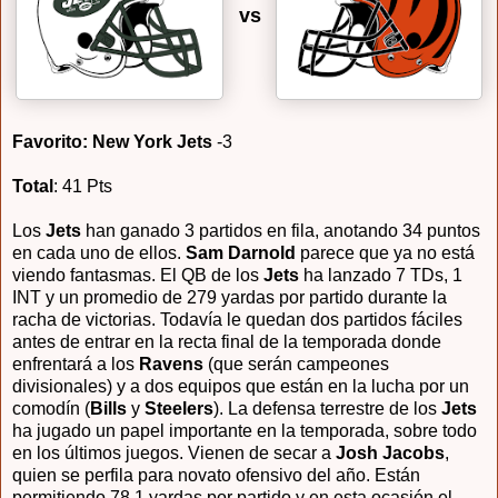
vs
Favorito: New York Jets
-3
Total
: 41 Pts
Los
Jets
han ganado 3 partidos en fila, anotando 34 puntos
en cada uno de ellos.
Sam Darnold
parece que ya no está
viendo fantasmas. El QB de los
Jets
ha lanzado 7 TDs, 1
INT y un promedio de 279 yardas por partido durante la
racha de victorias. Todavía le quedan dos partidos fáciles
antes de entrar en la recta final de la temporada donde
enfrentará a los
Ravens
(que serán campeones
divisionales) y a dos equipos que están en la lucha por un
comodín (
Bills
y
Steelers
). La defensa terrestre de los
Jets
ha jugado un papel importante en la temporada, sobre todo
en los últimos juegos. Vienen de secar a
Josh Jacobs
,
quien se perfila para novato ofensivo del año. Están
permitiendo 78.1 yardas por partido y en esta ocasión el