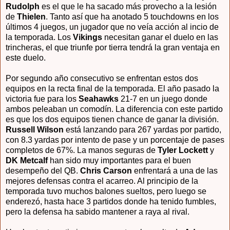
Rudolph
es el que le ha sacado más provecho a la lesión
de
Thielen
. Tanto así que ha anotado 5 touchdowns en los
últimos 4 juegos, un jugador que no veía acción al incio de
la temporada. Los
Vikings
necesitan ganar el duelo en las
trincheras, el que triunfe por tierra tendrá la gran ventaja en
este duelo.
Por segundo año consecutivo se enfrentan estos dos
equipos en la recta final de la temporada. El año pasado la
victoria fue para los
Seahawks
21-7 en un juego donde
ambos peleaban un comodín. La diferencia con este partido
es que los dos equipos tienen chance de ganar la división.
Russell Wilson
está lanzando para 267 yardas por partido,
con 8.3 yardas por intento de pase y un porcentaje de pases
completos de 67%. La manos seguras de
Tyler Lockett
y
DK Metcalf
han sido muy importantes para el buen
desempeño del QB.
Chris Carson
enfrentará a una de las
mejores defensas contra el acarreo. Al principio de la
temporada tuvo muchos balones sueltos, pero luego se
enderezó, hasta hace 3 partidos donde ha tenido fumbles,
pero la defensa ha sabido mantener a raya al rival.