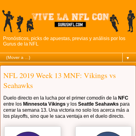
Pronósticos, picks de apuestas, previas y análisis por los
Gurus de la NFL
▼
NFL 2019 Week 13 MNF: Vikings vs
Seahawks
Duelo directo en la lucha por el primer comodín de la
NFC
entre los
Minnesota Vikings
y los
Seattle Seahawks
para
cerrar la semana 13. Una victoria no solo los acerca más a
los playoffs, sino que le saca ventaja en el duelo directo.