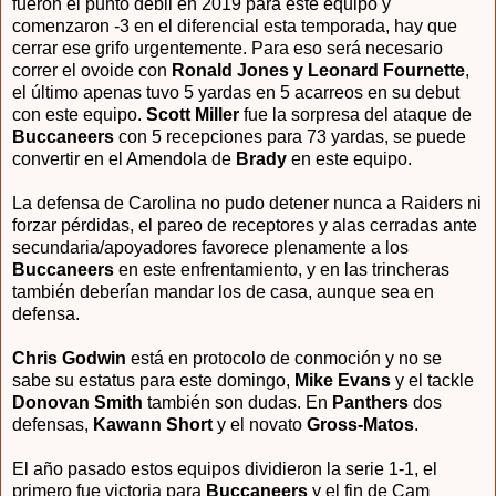
fueron el punto débil en 2019 para este equipo y
comenzaron -3 en el diferencial esta temporada, hay que
cerrar ese grifo urgentemente. Para eso será necesario
correr el ovoide con
Ronald Jones y Leonard Fournette
,
el último apenas tuvo 5 yardas en 5 acarreos en su debut
con este equipo.
Scott Miller
fue la sorpresa del ataque de
Buccaneers
con 5 recepciones para 73 yardas, se puede
convertir en el Amendola de
Brady
en este equipo.
La defensa de Carolina no pudo detener nunca a Raiders ni
forzar pérdidas, el pareo de receptores y alas cerradas ante
secundaria/apoyadores favorece plenamente a los
Buccaneers
en este enfrentamiento, y en las trincheras
también deberían mandar los de casa, aunque sea en
defensa.
Chris Godwin
está en protocolo de conmoción y no se
sabe su estatus para este domingo,
Mike Evans
y el tackle
Donovan Smith
también son dudas. En
Panthers
dos
defensas,
Kawann Short
y el novato
Gross-Matos
.
El año pasado estos equipos dividieron la serie 1-1, el
primero fue victoria para
Buccaneers
y el fin de Cam