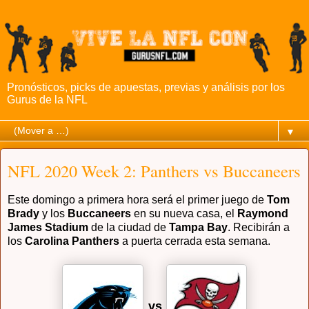
Pronósticos, picks de apuestas, previas y análisis por los
Gurus de la NFL
▼
NFL 2020 Week 2: Panthers vs Buccaneers
Este domingo a primera hora será el primer juego de
Tom
Brady
y los
Buccaneers
en su nueva casa, el
Raymond
James Stadium
de la ciudad de
Tampa Bay
. Recibirán a
los
Carolina Panthers
a puerta cerrada esta semana.
vs