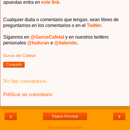
apuestas entra en
este link.
Cualquier duda o comentario que tengan, sean libres de
preguntarnos en los comentarios o en el
Twitter
.
Sígannos en
@GurusCafetal
y en nuestros twitters
personales
@fuduran
e
@italondo
.
Gurus del Cafetal
Compartir
No hay comentarios.:
Publicar un comentario
‹
›
Página Principal
Ver la versión web