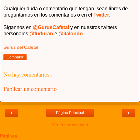
Cualquier duda o comentario que tengan, sean libres de
preguntarnos en los comentarios o en el
Twitter
.
Sígannos en
@GurusCafetal
y en nuestros twitters
personales
@fuduran
e
@italondo
.
Gurus del Cafetal
Compartir
No hay comentarios.:
Publicar un comentario
‹
›
Página Principal
Ver la versión web
Páginas