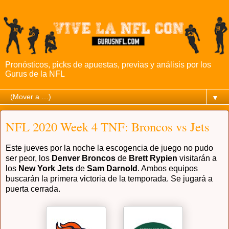
Pronósticos, picks de apuestas, previas y análisis por los
Gurus de la NFL
▼
NFL 2020 Week 4 TNF: Broncos vs Jets
Este jueves por la noche la escogencia de juego no pudo
ser peor, los
Denver Broncos
de
Brett Rypien
visitarán a
los
New York Jets
de
Sam Darnold
. Ambos equipos
buscarán la primera victoria de la temporada. Se jugará a
puerta cerrada.