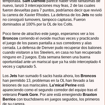
temporada.
Sam Darnold
parece haber visto fantasmas de
nuevo, lanzó 3 intercepciones muy feas, 2 de las cuales
fueron devueltas para 7 puntos, podríamos decir que revivió
la carrera de Xavier Rhodes. La defensa de los
Jets
no solo
no consiguió turnovers, tampoco capturas. Fueron
dominados al 100% por la OL de los Colts.
Poco tiene de atractivo este juego, esperamos ver a los
Broncos
corriendo el ovoide muchas veces y practicando
el juego de los pases pantalla a sus corredores y alas
cerrada. La defensa de Denver pudo recuperar dos balones
cuando visitaron a los Steelers, en casa no han recuperado
ninguno en 2 juegos. Esta semana tienen una buena
oportunidad ante un mariscal que ya ha sido interceptado 4
veces y capturado 5.
Los
Jets
han sumado 6 sacks hasta ahora, los
Broncos
han permitido 13, problemas en la OL han llevado a las
lesiones de sus mariscales.
La'mical Perine
está
apareciendo como el segundo corredor del equipo tras el
veterano
Frank Gore
. Por aire está emergiendo
Braxton
Berrios
con touchdowns en juegos seguidos, los primeros
de su carrera.