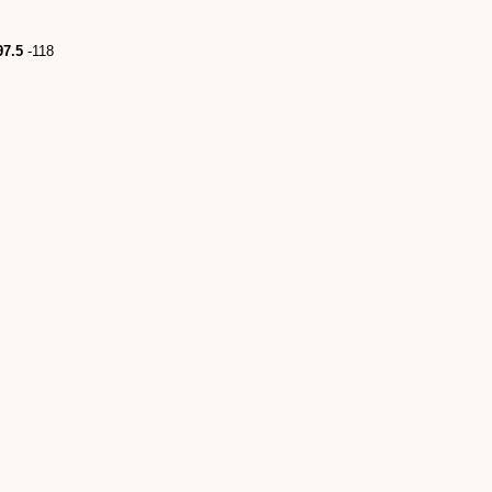
97.5
-118