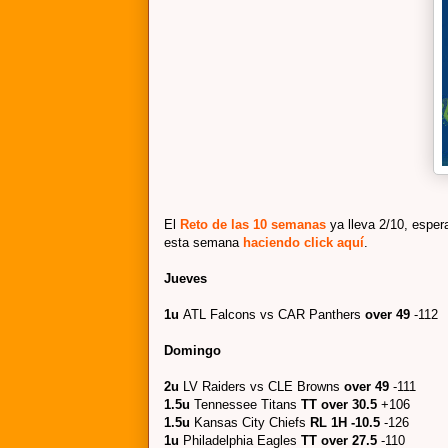
El
Reto de las 10 semanas
ya lleva 2/10, espe
esta semana
haciendo click aquí
.
Jueves
1u
ATL Falcons vs CAR Panthers
over 49
-112
Domingo
2u
LV Raiders vs CLE Browns
over 49
-111
1.5u
Tennessee Titans
TT over 30.5
+106
1.5u
Kansas City Chiefs
RL 1H -10.5
-126
1u
Philadelphia Eagles
TT over 27.5
-110