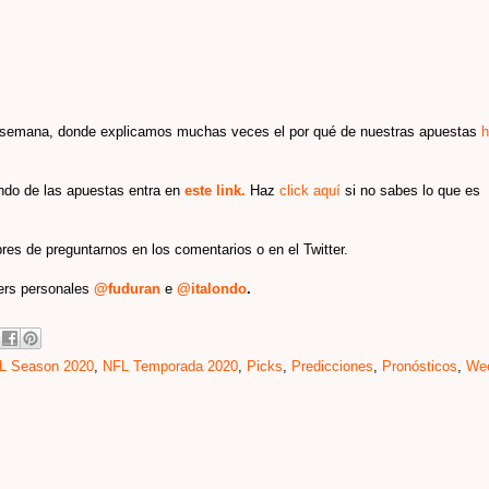
a semana
, donde explicamos muchas veces el por qué de nuestras apuestas
h
ndo de las apuestas entra en
este link.
Haz
click aquí
si no sabes lo que es
res de preguntarnos en los comentarios o en el Twitter.
ters personales
@fuduran
e
@italondo
.
L Season 2020
,
NFL Temporada 2020
,
Picks
,
Predicciones
,
Pronósticos
,
We