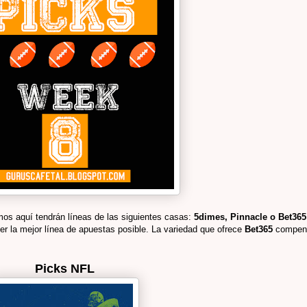
os aquí tendrán líneas de las siguientes casas:
5dimes, Pinnacle o Bet365
r la mejor línea de apuestas posible. La variedad que ofrece
Bet365
compen
Picks NFL