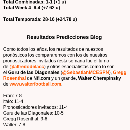
Total Combinadas: 1-1 (+1 u)
Total Week 4: 6-4 (+7.62 u)
Total Temporada:
28-16 (+24.78 u)
Resultados Predicciones Blog
Como todos los años, los resultados de nuestros
pronósticos los compararemos con los de nuestros
pronosticadores invitados (esta semana fue el turno
de
@alfredodelacc
) y otros especialistas como lo son
el
Guru de las Diagonales
(
@SebastianMCESPN
),
Gregg
Rosenthal
de
Nfl.com
y un grande,
Walter Cherepinsky
de
www.walterfootball.com
.
Fran: 7-8
Italo: 11-4
Pronosticadores Invitados: 11-4
Guru de las Diagonales: 10-5
Gregg Rosenthal: 9-6
Walter: 7-8