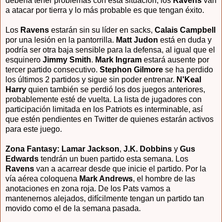
debería tener problemas con esta situación, los
Ravens
van
a atacar por tierra y lo más probable es que tengan éxito.
Los
Ravens
estarán sin su líder en sacks,
Calais Campbell
por una lesión en la pantorrilla.
Matt Judon
está en duda y
podría ser otra baja sensible para la defensa, al igual que el
esquinero
Jimmy Smith
.
Mark Ingram
estará ausente por
tercer partido consecutivo.
Stephon Gilmore
se ha perdido
los últimos 2 partidos y sigue sin poder entrenar.
N'Keal
Harry
quien también se perdió los dos juegos anteriores,
probablemente esté de vuelta. La lista de jugadores con
participación limitada en los Patriots es interminable, así
que estén pendientes en Twitter de quienes estarán activos
para este juego.
Zona Fantasy: Lamar Jackson
,
J.K. Dobbins
y
Gus
Edwards
tendrán un buen partido esta semana. Los
Ravens
van a acarrear desde que inicie el partido. Por la
vía aérea coloquena
Mark Andrews
, el hombre de las
anotaciones en zona roja. De los Pats vamos a
mantenernos alejados, difícilmente tengan un partido tan
movido como el de la semana pasada.