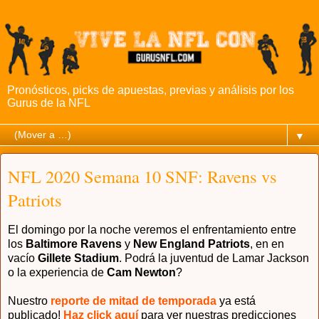
Pronósticos, picks de apuestas, previas y análisis por los
Gurus de la NFL
▼
NFL 2020 Semana 10 SNF: Ravens vs
Patriots
El domingo por la noche veremos el enfrentamiento entre
los
Baltimore Ravens
y
New England Patriots
, en en
vacío
Gillete Stadium
. Podrá la juventud de Lamar Jackson
o la experiencia de
Cam Newton
?
Nuestro
reporte de mitad de temporada
ya está
publicado!
Haz click aquí
para ver nuestras predicciones