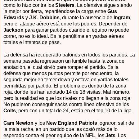
como lo hizo contra los
Steelers
. La ofensiva sigue siendo
la mejor por tierra, repartiéndose la carga entre
Gus
Edwards
y
J.K. Dobbins
, durante la ausencia de
Ingram
,
pero el ataque aéreo está entre los peores. Depender de
Jackson
para ganar partidos cuando el equipo no puede
correr, no es lo ideal. Es la penúltima en yardas aéreas
totales e intentos de pase.
La defensa ha recuperado balones en todos los partidos. La
semana pasada regresaron un fumble hasta la zona de
anotación, el cual sirvió para romper el partido. Es la
defensa que menos puntos permite por encuentro, la
segunda mejor en tercer down y octava en yardas totales
permitidas por partido. El problema es dentro de la zona
roja, donde les han anotado 14 de 18 visitas. Mal número,
pero la realidad es que los rivales no llegan a la zona roja.
No pudieron conseguir sacks contra línea ofensiva de los
Colts
, pero con un total de 24, están en el top 10 de la liga.
Cam Newton
y los
New England Patriots
lograron salir de
la mala racha, en un partido que les costó más de lo
esperado contra el peor equipo de la
NFL
, los
Jets
. Los