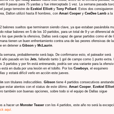
tó 9 pases para 75 yardas y fue interceptado 1 vez. La semana pasada tuv
el juego terrestre de
Ezekiel Elliott
y
Tony Pollard
. Estos dos consiguieron
rea, Dalton utilizó hasta 8 hombres, con
Amari Cooper
y
CeeDee Lamb
a la
 2 balones sueltos que terminaron siendo clave, ya que estaban pasándola ma
o robar balones en 5 de los 10 partidos, para un total de 9 y un diferencial d
e los que pierde la ofensiva, Dallas será capaz de ganar partidos como el de 
mana tienen un buen enfrentamiento contra una de las peores ofensivas de la
se en detener a
Gibson
y
McLaurin
.
la semana, probablemente será baja. De confirmarse esto, el pateador será
 el año pasado en los
Jets
, fallando tanto 1 gol de campo como 1 punto extra. 
s 3 partidos y por fin está entrenando, podría ser una variante para la ofensi
 está en duda por una lesión en el tobillo. Por los
Cowboys
, el esquinero
las y estará difícil verlo en acción este jueves.
rin
son titulares indiscutibles.
Gibson
tiene 4 partidos consecutivos anotando
ue estar atentos con el status de este último.
Amari Cooper
,
Ezekiel Ellio
ero también son buenas opciones, sobre todo si el equipo de Dallas sigue
os a hacer un
Monster Teaser
con los 4 partidos, este año no será la excepc
ick aquí.