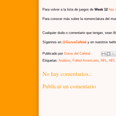
Para volver a la lista de juegos de
Week 12
haz 
Para conocer más sobre la nomenclatura del mu
Cualquier duda o comentario que tengan, sean li
Sígannos en
@GurusCafetal
y en nuestros twit
Publicado por
Gurus del Cafetal
Etiquetas:
Análisis
,
Fútbol Americano
,
NFL
,
NFL
No hay comentarios.:
Publicar un comentario