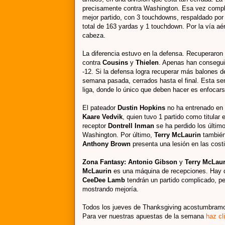
precisamente contra Washington. Esa vez comple
mejor partido, con 3 touchdowns, respaldado por 
total de 163 yardas y 1 touchdown. Por la vía aé
cabeza.
La diferencia estuvo en la defensa. Recuperaron
contra
Cousins
y
Thielen
. Apenas han conseguid
-12. Si la defensa logra recuperar más balones d
semana pasada, cerrados hasta el final. Esta se
liga, donde lo único que deben hacer es enfocar
El pateador
Dustin Hopkins
no ha entrenado en 
Kaare Vedvik
, quien tuvo 1 partido como titular
receptor
Dontrell Inman
se ha perdido los último
Washington. Por último,
Terry McLaurin
también
Anthony Brown
presenta una lesión en las costil
Zona Fantasy: Antonio Gibson
y
Terry McLau
McLaurin
es una máquina de recepciones. Hay q
CeeDee Lamb
tendrán un partido complicado, p
mostrando mejoría.
Todos los jueves de Thanksgiving acostumbram
Para ver nuestras apuestas de la semana
haz cl