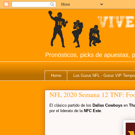
Pronósticos, picks de apuestas, p
Home
Los Gurus NFL - Gurus VIP Tempo
NFL 2020 Semana 12 TNF: Foo
El clásico partido de los
Dallas Cowboys
en
Th
por el liderato de la
NFC Este
.