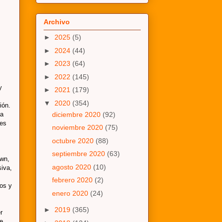
Archivo
►
2025
(5)
►
2024
(44)
►
2023
(64)
►
2022
(145)
y
►
2021
(179)
▼
2020
(354)
ión.
la
diciembre 2020
(92)
nes
noviembre 2020
(75)
octubre 2020
(88)
septiembre 2020
(63)
own,
agosto 2020
(10)
siva,
febrero 2020
(2)
dos y
enero 2020
(24)
►
2019
(365)
r
ue