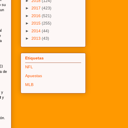
►
2018
(124)
o su
►
2017
(423)
 un
►
2016
(521)
►
2015
(255)
l
►
2014
(44)
e
►
2013
(43)
la
Etiquetas
El
NFL
va de
Apuestas
MLB
 y
tt
y
ión.