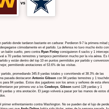
vs
 partido donde tardaron bastante en carburar. Perdieron 9-7 la primera mitad 
 despegarse cómodamente en el partido. La defensa no tuvo mucho éxito con
r un balón suelto, pero contra
Ryan Finley
consiguieron 4 sacks y 1 intercepc
rival a 70 yardas terrestres y tampoco permitieron mucho por la vía aérea. Es 
rtido y están dentro del top 10 en puntos permitidos por partido y conversio
mejor, permitiendo anotaciones el 53.6% de las visitas.
 partido, promediando 345.8 yardas totales y convirtiendo el 38.3% de las
mana pasada destacaron
Antonio Gibson
con 94 yardas terrestres y 1 touchd
nes para 84 yardas. Estos dos jugadores son los amos y señores de esta ofen
frentaron por primera vez a los
Cowboys
,
Gibson
sumó 128 yardas y 1
90 yardas y otra anotación. El juego volverá a pasar por las manos de estos 
dos.
l primer enfrentamiento contra Washington. No se pueden dar el lujo de perde
a útima vez que
Andy Dalton
había sido titular, antes de la semana pasada, f