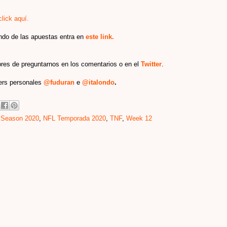
click aquí.
ndo de las apuestas entra en
este link.
bres de preguntarnos en los comentarios o en el
Twitter
.
ters personales
@fuduran
e
@italondo
.
 Season 2020
,
NFL Temporada 2020
,
TNF
,
Week 12