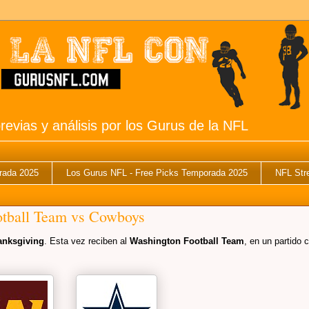
revias y análisis por los Gurus de la NFL
rada 2025
Los Gurus NFL - Free Picks Temporada 2025
NFL Str
tball Team vs Cowboys
anksgiving
. Esta vez reciben al
Washington Football Team
, en un partido 