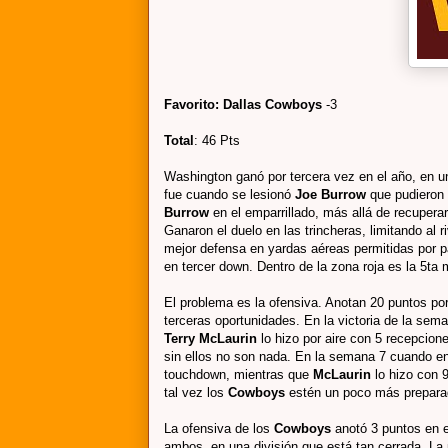
Favorito: Dallas Cowboys
-3
Total
: 46 Pts
Washington ganó por tercera vez en el año, en un
fue cuando se lesionó
Joe Burrow
que pudieron
Burrow
en el emparrillado, más allá de recupera
Ganaron el duelo en las trincheras, limitando al 
mejor defensa en yardas aéreas permitidas por pa
en tercer down. Dentro de la zona roja es la 5ta 
El problema es la ofensiva. Anotan 20 puntos por
terceras oportunidades. En la victoria de la se
Terry McLaurin
lo hizo por aire con 5 recepcio
sin ellos no son nada. En la semana 7 cuando en
touchdown, mientras que
McLaurin
lo hizo con 
tal vez los
Cowboys
estén un poco más prepara
La ofensiva de los
Cowboys
anotó 3 puntos en e
ambos, en una división que está tan cerrada. L