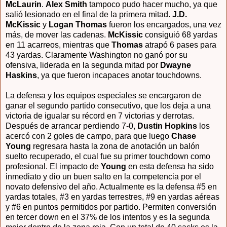
McLaurin
.
Alex Smith
tampoco pudo hacer mucho, ya que
salió lesionado en el final de la primera mitad.
J.D.
McKissic
y
Logan Thomas
fueron los encargados, una vez
más, de mover las cadenas.
McKissic
consiguió 68 yardas
en 11 acarreos, mientras que
Thomas
atrapó 6 pases para
43 yardas. Claramente Washington no ganó por su
ofensiva, liderada en la segunda mitad por
Dwayne
Haskins
, ya que fueron incapaces anotar touchdowns.
La defensa y los equipos especiales se encargaron de
ganar el segundo partido consecutivo, que los deja a una
victoria de igualar su récord en 7 victorias y derrotas.
Después de arrancar perdiendo 7-0,
Dustin Hopkins
los
acercó con 2 goles de campo, para que luego
Chase
Young
regresara hasta la zona de anotación un balón
suelto recuperado, el cual fue su primer touchdown como
profesional. El impacto de
Young
en esta defensa ha sido
inmediato y dio un buen salto en la competencia por el
novato defensivo del año. Actualmente es la defensa #5 en
yardas totales, #3 en yardas terrestres, #9 en yardas aéreas
y #6 en puntos permitidos por partido. Permiten conversión
en tercer down en el 37% de los intentos y es la segunda