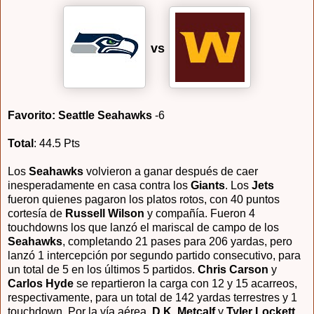
vs
Favorito: Seattle Seahawks
-6
Total
: 44.5 Pts
Los
Seahawks
volvieron a ganar después de caer
inesperadamente en casa contra los
Giants
. Los
Jets
fueron quienes pagaron los platos rotos, con 40 puntos
cortesía de
Russell Wilson
y compañía. Fueron 4
touchdowns los que lanzó el mariscal de campo de los
Seahawks
, completando 21 pases para 206 yardas, pero
lanzó 1 intercepción por segundo partido consecutivo, para
un total de 5 en los últimos 5 partidos.
Chris Carson
y
Carlos Hyde
se repartieron la carga con 12 y 15 acarreos,
respectivamente, para un total de 142 yardas terrestres y 1
touchdown. Por la vía aérea,
D.K. Metcalf
y
Tyler Lockett