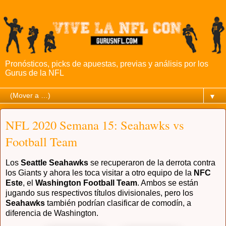
Pronósticos, picks de apuestas, previas y análisis por los
Gurus de la NFL
▼
NFL 2020 Semana 15: Seahawks vs
Football Team
Los
Seattle Seahawks
se recuperaron de la derrota contra
los Giants y ahora les toca visitar a otro equipo de la
NFC
Este
, el
Washington Football Team
. Ambos se están
jugando sus respectivos títulos divisionales, pero los
Seahawks
también podrían clasificar de comodín, a
diferencia de Washington.