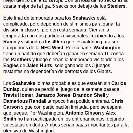
mejor dentro de la zona roja. Con un total de 40 sacks es la
cuarta mejor de la liga, 5 sacks por debajo de los
Steelers
.
Este final de temporada para los
Seahawks
está
complicado, pero dependen de sí mismos para ganar la
división incluso si pierden esta semana. Cierran la
temporada con dos partidos divisionales, recibiendo a los
Rams
y visitando a los
49ers
que les valdrían para ser
campeones de la
NFC West
. Por su parte,
Washington
tiene un partido que deberían ganar en semana 16 contra
los
Panthers
y luego cierran la temporada visitando a los
Eagles
de
Jalen Hurts,
solo ganando los 3 juegos
restantes no dependerían de derrotas de los Giants.
Los
Seahawks
lo más probable es que estarán sin
Carlos
Dunlap
, quien se perdió el juego de la semana pasada.
Travis Homer
,
Jamarco Jones
,
Brandon Shell
y
Damarious Randall
tampoco han podido entrenar.
Chris
Carson
sigue con participación limitada, pero se espera
que juegue. Por Washington,
Antonio Gibson
y
Alex
Smith
no han participado en los entrenamientos, dejando
su estatus en duda. Ambos serían bajas importantes para la
ofensiva de Washington.