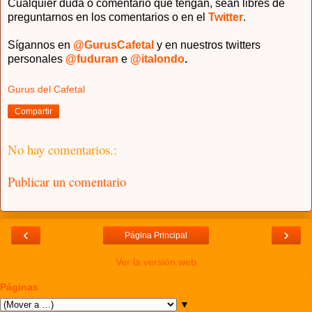
Cualquier duda o comentario que tengan, sean libres de
preguntarnos en los comentarios o en el
Twitter
.
Sígannos en
@GurusCafetal
y en nuestros twitters
personales
@fuduran
e
@italondo
.
Gurus del Cafetal
Compartir
No hay comentarios.:
Publicar un comentario
‹
›
Página Principal
Ver la versión web
Páginas
▼