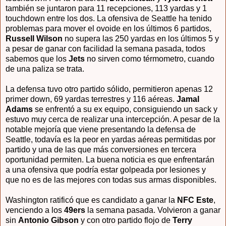
también se juntaron para 11 recepciones, 113 yardas y 1
touchdown entre los dos. La ofensiva de Seattle ha tenido
problemas para mover el ovoide en los últimos 6 partidos,
Russell Wilson
no supera las 250 yardas en los últimos 5 y
a pesar de ganar con facilidad la semana pasada, todos
sabemos que los
Jets
no sirven como térmometro, cuando
de una paliza se trata.
La defensa tuvo otro partido sólido, permitieron apenas 12
primer down, 69 yardas terrestres y 116 aéreas.
Jamal
Adams
se enfrentó a su ex equipo, consiguiendo un sack y
estuvo muy cerca de realizar una intercepción. A pesar de la
notable mejoría que viene presentando la defensa de
Seattle, todavía es la peor en yardas aéreas permitidas por
partido y una de las que más conversiones en tercera
oportunidad permiten. La buena noticia es que enfrentarán
a una ofensiva que podría estar golpeada por lesiones y
que no es de las mejores con todas sus armas disponibles.
Washington ratificó que es candidato a ganar la
NFC Este
,
venciendo a los
49ers
la semana pasada. Volvieron a ganar
sin
Antonio Gibson
y con otro partido flojo de
Terry