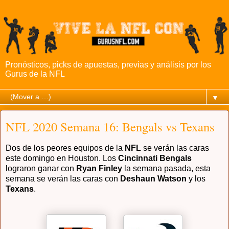
Pronósticos, picks de apuestas, previas y análisis por los
Gurus de la NFL
▼
NFL 2020 Semana 16: Bengals vs Texans
Dos de los peores equipos de la
NFL
se verán las caras
este domingo en Houston. Los
Cincinnati Bengals
lograron ganar con
Ryan Finley
la semana pasada, esta
semana se verán las caras con
Deshaun Watson
y los
Texans
.