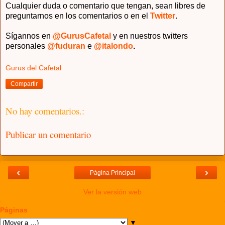
Cualquier duda o comentario que tengan, sean libres de
preguntarnos en los comentarios o en el
Twitter
.
Sígannos en
@GurusCafetal
y en nuestros twitters
personales
@fuduran
e
@italondo
.
Gurus del Cafetal
Compartir
No hay comentarios.:
Publicar un comentario
‹
›
Página Principal
Ver la versión web
Páginas
▼