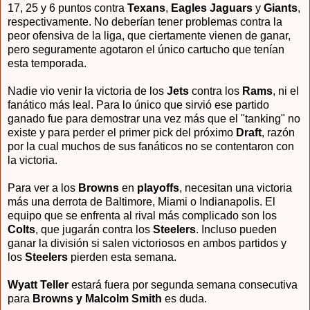
17, 25 y 6 puntos contra
Texans
,
Eagles Jaguars
y
Giants
,
respectivamente. No deberían tener problemas contra la
peor ofensiva de la liga, que ciertamente vienen de ganar,
pero seguramente agotaron el único cartucho que tenían
esta temporada.
Nadie vio venir la victoria de los
Jets
contra los
Rams
, ni el
fanático más leal. Para lo único que sirvió ese partido
ganado fue para demostrar una vez más que el "tanking" no
existe y para perder el primer pick del próximo
Draft
, razón
por la cual muchos de sus fanáticos no se contentaron con
la victoria.
Para ver a los
Browns
en
playoffs
, necesitan una victoria
más una derrota de Baltimore, Miami o Indianapolis. El
equipo que se enfrenta al rival más complicado son los
Colts
, que jugarán contra los
Steelers
. Incluso pueden
ganar la división si salen victoriosos en ambos partidos y
los
Steelers
pierden esta semana.
Wyatt Teller
estará fuera por segunda semana consecutiva
para
Browns y Malcolm Smith
es duda.