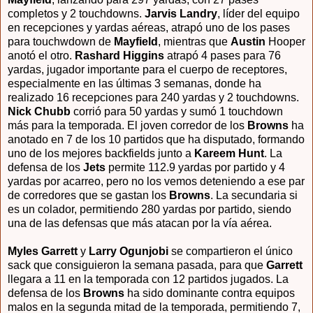
completos y 2 touchdowns.
Jarvis Landry
, líder del equipo
en recepciones y yardas aéreas, atrapó uno de los pases
para touchwdown de
Mayfield
, mientras que
Austin
Hooper
anotó el otro.
Rashard Higgins
atrapó 4 pases para 76
yardas, jugador importante para el cuerpo de receptores,
especialmente en las últimas 3 semanas, donde ha
realizado 16 recepciones para 240 yardas y 2 touchdowns.
Nick Chubb
corrió para 50 yardas y sumó 1 touchdown
más para la temporada. El joven corredor de los
Browns
ha
anotado en 7 de los 10 partidos que ha disputado, formando
uno de los mejores backfields junto a
Kareem Hunt
. La
defensa de los
Jets
permite 112.9 yardas por partido y 4
yardas por acarreo, pero no los vemos deteniendo a ese par
de corredores que se gastan los
Browns
. La secundaria si
es un colador, permitiendo 280 yardas por partido, siendo
una de las defensas que más atacan por la vía aérea.
Myles Garrett
y
Larry Ogunjobi
se compartieron el único
sack que consiguieron la semana pasada, para que
Garrett
llegara a 11 en la temporada con 12 partidos jugados. La
defensa de los
Browns
ha sido dominante contra equipos
malos en la segunda mitad de la temporada, permitiendo 7,