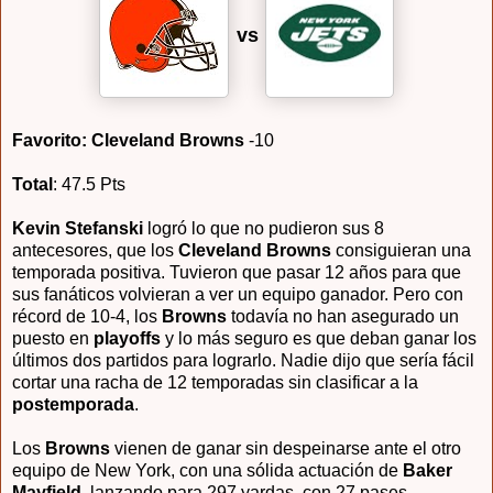
vs
Favorito: Cleveland Browns
-10
Total
: 47.5 Pts
Kevin Stefanski
logró lo que no pudieron sus 8
antecesores, que los
Cleveland Browns
consiguieran una
temporada positiva. Tuvieron que pasar 12 años para que
sus fanáticos volvieran a ver un equipo ganador. Pero con
récord de 10-4, los
Browns
todavía no han asegurado un
puesto en
playoffs
y lo más seguro es que deban ganar los
últimos dos partidos para lograrlo. Nadie dijo que sería fácil
cortar una racha de 12 temporadas sin clasificar a la
postemporada
.
Los
Browns
vienen de ganar sin despeinarse ante el otro
equipo de New York, con una sólida actuación de
Baker
Mayfield
, lanzando para 297 yardas, con 27 pases