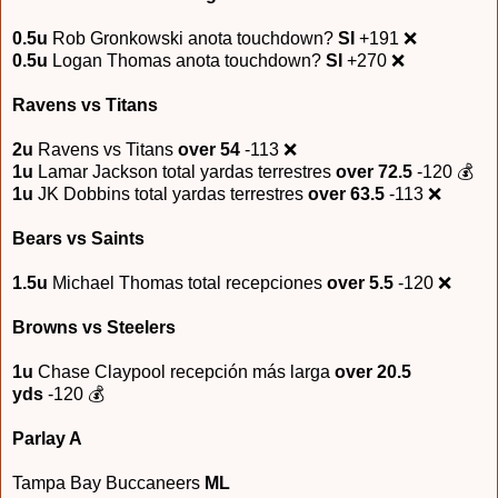
0.5u
Rob Gronkowski anota touchdown?
SI
+191
❌
0.5u
Logan Thomas
anota touchdown?
SI
+270
❌
Ravens vs Titans
2u
Ravens vs Titans
over 54
-113
❌
1u
Lamar Jackson total yardas terrestres
over 72.5
-120
💰
1u
JK Dobbins total yardas terrestres
over 63.5
-113
❌
Bears vs Saints
1.5u
Michael Thomas total recepciones
over 5.5
-120
❌
Browns vs Steelers
1u
Chase Claypool recepción más larga
over 20.5
yds
-120
💰
Parlay A
Tampa Bay Buccaneers
ML