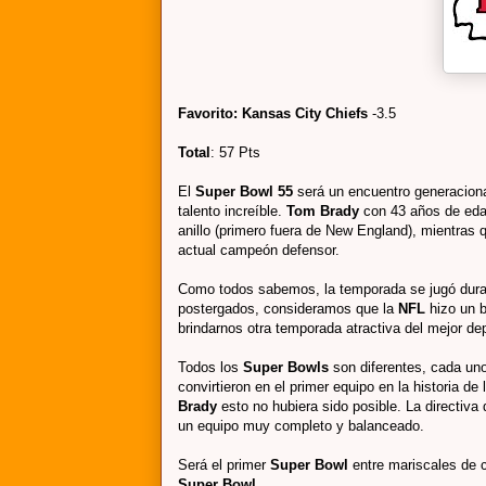
Favorito: Kansas City Chiefs
-3.5
Total
: 57 Pts
El
Super Bowl 55
será un encuentro generacion
talento increíble.
Tom Brady
con 43 años de eda
anillo (primero fuera de New England), mientras
actual campeón defensor.
Como todos sabemos, la temporada se jugó duran
postergados, consideramos que la
NFL
hizo un 
brindarnos otra temporada atractiva del mejor de
Todos los
Super Bowls
son diferentes, cada uno
convirtieron en el primer equipo en la historia de 
Brady
esto no hubiera sido posible. La directiv
un equipo muy completo y balanceado.
Será el primer
Super Bowl
entre mariscales de
Super Bowl
.