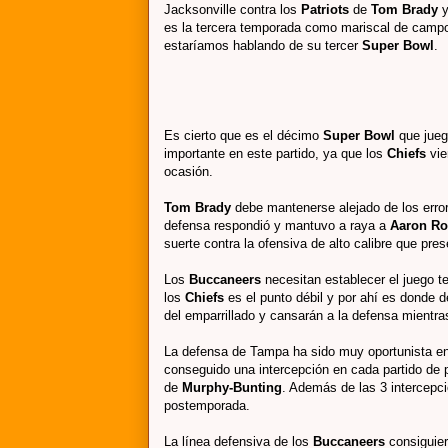
Jacksonville contra los
Patriots
de
Tom Brady
es la tercera temporada como mariscal de campo 
estaríamos hablando de su tercer
Super Bowl
.
Es cierto que es el décimo
Super Bowl
que jue
importante en este partido, ya que los
Chiefs
vie
ocasión.
Tom Brady
debe mantenerse alejado de los error
defensa respondió y mantuvo a raya a
Aaron R
suerte contra la ofensiva de alto calibre que pre
Los
Buccaneers
necesitan establecer el juego t
los
Chiefs
es el punto débil y por ahí es donde
del emparrillado y cansarán a la defensa mientra
La defensa de Tampa ha sido muy oportunista en
conseguido una intercepción en cada partido de p
de
Murphy-Bunting
. Además de las 3 intercepc
postemporada.
La línea defensiva de los
Buccaneers
consiguie