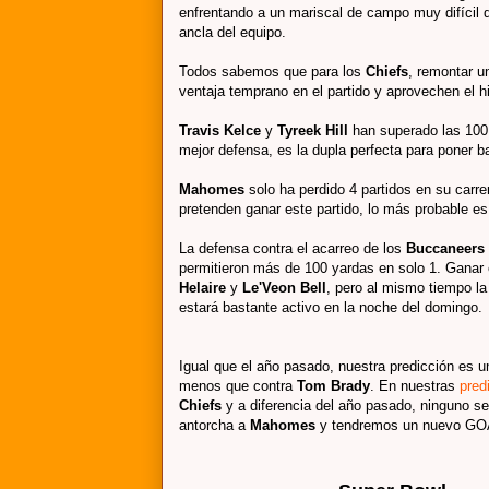
enfrentando a un mariscal de campo muy difícil de
ancla del equipo.
Todos sabemos que para los
Chiefs
, remontar u
ventaja temprano en el partido y aprovechen el h
Travis Kelce
y
Tyreek Hill
han superado las 100
mejor defensa, es la dupla perfecta para poner b
Mahomes
solo ha perdido 4 partidos en su carr
pretenden ganar este partido, lo más probable e
La defensa contra el acarreo de los
Buccaneers
permitieron más de 100 yardas en solo 1. Ganar 
Helaire
y
Le'Veon Bell
, pero al mismo tiempo l
estará bastante activo en la noche del domingo.
Igual que el año pasado, nuestra predicción es u
menos que contra
Tom Brady
. En nuestras
pred
Chiefs
y a diferencia del año pasado, ninguno 
antorcha a
Mahomes
y tendremos un nuevo GOA