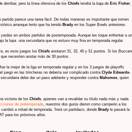
 derribar, pero la línea ofensiva de los
Chiefs
tendrá la baja de
Eric Fisher
,
n partido parece una tarea fácil. De todas maneras es importante que tomen
istórico arranque lento que ha tenido
Brady
en los Super Bowls anteriores.
 yardas en ambos partidos de postemporada. Aunque les toque enfrentar a u
ajo la lupa una secundaria que no estuvo muy fina en temporada regular.
era, es esos juegos los
Chiefs
anotaron 31, 32, 40 y 51 puntos. Si los Buccan
s que necesiten anotar más de 30 puntos.
fue la mejor de la liga en temporada regular y en los 3 juegos de playoffs
el juego en las trincheras no debería ser complicado contra
Clyde Edwards-
a secundaria debe dar un paso adelante y responder contra
Mahomes
, quien
na victoria de los
Chiefs
, quienes van a revalidar su título nada más y nada
icciones de pretemporada
, nuestros dos gurús dieron como campeón a los
se cambió a mitad de temporada. Será un partidazo, donde
Brady
le pasará la
T para los próximos años.