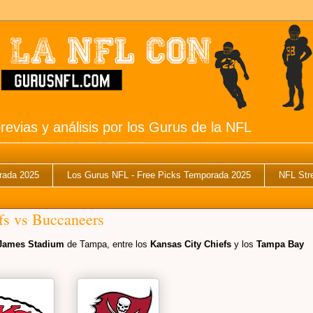
revias y análisis por los Gurus de la NFL
rada 2025
Los Gurus NFL - Free Picks Temporada 2025
NFL Str
fs vs Buccaneers
James Stadium
de Tampa, entre los
Kansas City Chiefs
y los
Tampa Bay