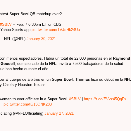
atest Super Bowl QB matchup ever?
#SBLV
-- Feb. 7 6:30pm ET on CBS
/ Yahoo Sports app
pic.twitter.com/TVJsHk24Uu
— NFL (@NFL)
January 30, 2021
con menos espectadores. Habrá un total de 22.000 personas en el
Raymond
 Goodell
, comisionado de la
NFL
, invitó a 7.500 trabajadores de la salud
que han hecho durante el año.
cer al cuerpo de árbitros en un
Super Bowl
.
Thomas
hizo su debut en la
NF
ty Chiefs y Houston Texans.
woman to ever officiate in a Super Bowl.
#SBLV
|
https://t.co/EVvz45QgFx
pic.twitter.com/tG15ONK283
ciating (@NFLOfficiating)
January 27, 2021