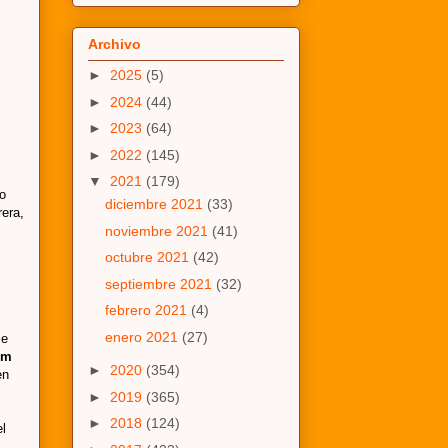
Archivo
►
2025
(5)
►
2024
(44)
►
2023
(64)
►
2022
(145)
▼
2021
(179)
o
diciembre 2021
(33)
rera,
noviembre 2021
(41)
octubre 2021
(42)
septiembre 2021
(32)
febrero 2021
(4)
enero 2021
(27)
se
om
►
2020
(354)
en
►
2019
(365)
►
2018
(124)
el