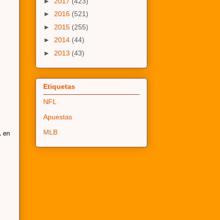
►
2017
(423)
►
2016
(521)
►
2015
(255)
►
2014
(44)
►
2013
(43)
Etiquetas
NFL
Apuestas
MLB
L
en