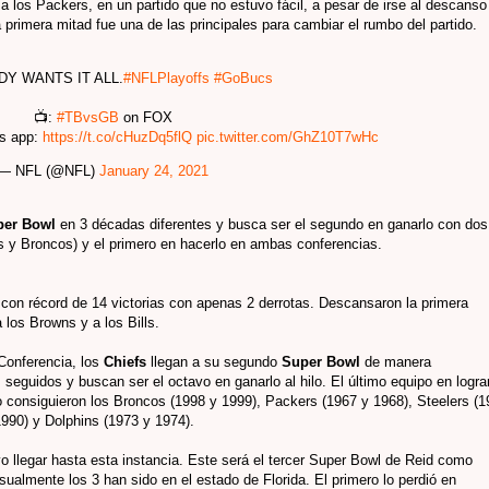
a los Packers, en un partido que no estuvo fácil, a pesar de irse al descanso
 primera mitad fue una de las principales para cambiar el rumbo del partido.
Y WANTS IT ALL.
#NFLPlayoffs
#GoBucs
📺:
#TBvsGB
on FOX
ts app:
https://t.co/cHuzDq5flQ
pic.twitter.com/GhZ10T7wHc
— NFL (@NFL)
January 24, 2021
per Bowl
en 3 décadas diferentes y busca ser el segundo en ganarlo con dos
s y Broncos) y el primero en hacerlo en ambas conferencias.
C
con récord de 14 victorias con apenas 2 derrotas. Descansaron la primera
los Browns y a los Bills.
e Conferencia, los
Chiefs
llegan a su segundo
Super Bowl
de manera
seguidos y buscan ser el octavo en ganarlo al hilo. El último equipo en logra
lo consiguieron los Broncos (1998 y 1999), Packers (1967 y 1968), Steelers (
990) y Dolphins (1973 y 1974).
o llegar hasta esta instancia. Este será el tercer Super Bowl de Reid como
asualmente los 3 han sido en el estado de Florida. El primero lo perdió en