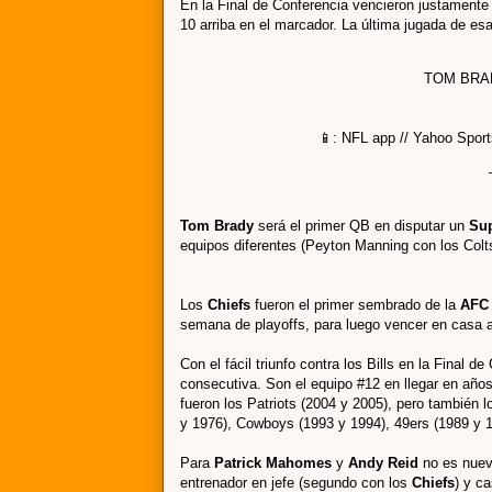
En la Final de Conferencia vencieron justamente 
10 arriba en el marcador. La última jugada de esa
TOM BRAD
📱: NFL app // Yahoo Spor
Tom Brady
será el primer QB en disputar un
Su
equipos diferentes (Peyton Manning con los Colt
Los
Chiefs
fueron el primer sembrado de la
AF
semana de playoffs, para luego vencer en casa a 
Con el fácil triunfo contra los Bills en la Final d
consecutiva. Son el equipo #12 en llegar en años 
fueron los Patriots (2004 y 2005), pero también 
y 1976), Cowboys (1993 y 1994), 49ers (1989 y 1
Para
Patrick
Mahomes
y
Andy Reid
no es nuev
entrenador en jefe (segundo con los
Chiefs
) y c