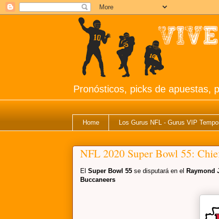
Pronósticos, picks de apuestas, p
Home
Los Gurus NFL - Gurus VIP Tempo
NFL 2020 Super Bowl 55: Chie
El
Super Bowl 55
se disputará en el
Raymond 
Buccaneers