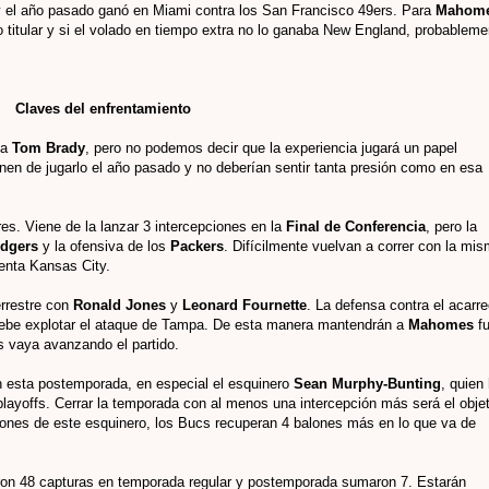
y el año pasado ganó en Miami contra los San Francisco 49ers. Para
Mahom
titular y si el volado en tiempo extra no lo ganaba New England, probableme
Claves del enfrentamiento
ga
Tom Brady
, pero no podemos decir que la experiencia jugará un papel
nen de jugarlo el año pasado y no deberían sentir tanta presión como en esa
es. Viene de la lanzar 3 intercepciones en la
Final de Conferencia
, pero la
odgers
y la ofensiva de los
Packers
. Difícilmente vuelvan a correr con la mi
senta Kansas City.
errestre con
Ronald Jones
y
Leonard Fournette
. La defensa contra el acarr
 debe explotar el ataque de Tampa. De esta manera mantendrán a
Mahomes
f
s vaya avanzando el partido.
 esta postemporada, en especial el esquinero
Sean Murphy-Bunting
, quien
layoffs. Cerrar la temporada con al menos una intercepción más será el obje
iones de este esquinero, los Bucs recuperan 4 balones más en lo que va de
ron 48 capturas en temporada regular y postemporada sumaron 7. Estarán