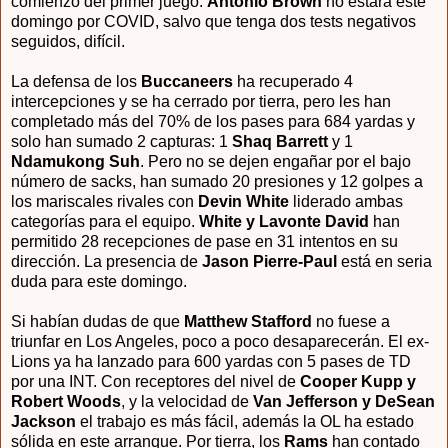
comienzo del primer juego.
Antonio Brown
no estará este
domingo por COVID, salvo que tenga dos tests negativos
seguidos, difícil.
La defensa de los
Buccaneers
ha recuperado 4
intercepciones y se ha cerrado por tierra, pero les han
completado más del 70% de los pases para 684 yardas y
solo han sumado 2 capturas: 1
Shaq Barrett
y 1
Ndamukong Suh
. Pero no se dejen engañar por el bajo
número de sacks, han sumado 20 presiones y 12 golpes a
los mariscales rivales con
Devin White
liderado ambas
categorías para el equipo.
White y Lavonte David
han
permitido 28 recepciones de pase en 31 intentos en su
dirección. La presencia de
Jason Pierre-Paul
está en seria
duda para este domingo.
Si habían dudas de que
Matthew Stafford
no fuese a
triunfar en Los Angeles, poco a poco desaparecerán. El ex-
Lions ya ha lanzado para 600 yardas con 5 pases de TD
por una INT. Con receptores del nivel de
Cooper Kupp y
Robert Woods
, y la velocidad de
Van Jefferson y DeSean
Jackson
el trabajo es más fácil, además la OL ha estado
sólida en este arranque. Por tierra, los
Rams
han contado