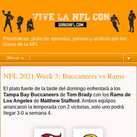
Pronósticos, picks de apuestas, previas y análisis por los
Gurus de la NFL
▼
NFL 2021 Week 3: Buccaneers vs Rams
El plato fuerte de la tarde del domingo enfrentará a los
Tampa Bay Buccaneers
de
Tom Brady
con los
Rams de
Los Angeles
de
Matthew Stafford
. Ambos equipos
arrancaron la temporada con 2 victorias, solo uno podrá
llegar 3-0 a semana 4.