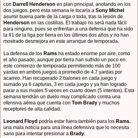
con
Darrell Henderson
en plan principal, anotando en los
dos juegos, pero esta semana le tocaría a
Sony Michel
asumir buena parte de la carga o toda, tras la lesión de
Henderson
en las costillas. El trabajo no será nada fácil
para ninguno, pues se enfrentan a una defensa que ha sido
la #1 de la liga por tierra en los últimos dos años y no han
mostrado desmejora en este arranque de temporada.
La defensa de los
Rams
ha estado enorme por aire, como
el año pasado, aunque por tierra han sufrido un poco en
este comienzo de temporada permitiendo más de 100
yardas en ambos juegos a promedio de 4.7 yardas por
acarreo. Han recuperado 2 balones en cada juego y
sumado ya 6 capturas, 3 en cada juego y ya han logrado
parar a sus rivales 5 veces en cuarto down (5 intentos). Esta
semana tendrán un duelo muy complicado contra una
ofensiva aérea que cuenta con
Tom Brady
y muchos
receptores de alta calidad.
Leonard Floyd
podría estar fuera también para los
Rams
,
una mala noticia para una línea defensiva que lo necesita
sano para intentar presionar a
Brady
.