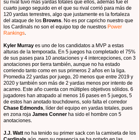
su rival tuvo más yardas totales que ellos, además fue el
cuarto juego seguido en el que su rival corrió para más de
120 yardas terrestres, algo que justamente es la fortaleza
del ataque de los
Browns
. No es por capricho nuestro que
los Cardinals no son el equipo top de nuestros
Power
Rankings
.
Kyler Murray
es uno de los candidatos a MVP a estas
alturas de la temporada. En 5 juegos ha completado el 75%
de sus pases para 10 anotaciones y 4 intercepciones, con 3
anotaciones por tierra también, aunque no ha estado
corriendo tanto como en sus primeros 2 años en la liga.
Promedia 22 yardas por juego, 20 menos que entre 2019 y
2020 y también son más de 2 yardas menos por intento de
acarreo. Este año cuenta con múltiples objetivos sólidos. 6
jugadores han atrapado al menos 16 pases en 5 juegos, 5
de estos han anotado touchdowns, solo falta el corredor
Chase Edmonds
, líder del equipo en yardas totales, pues
en zona roja
James Conner
ha sido el hombre con 5
anotaciones.
J.J. Watt
no ha tenido su primer sack con la camiseta de los
Cardinals
aún, pero su presencia se ha notado en las