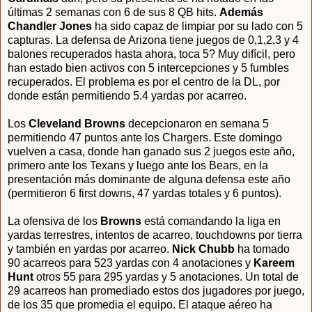
últimas 2 semanas con 6 de sus 8 QB hits.
Además
Chandler Jones
ha sido capaz de limpiar por su lado con 5
capturas. La defensa de Arizona tiene juegos de 0,1,2,3 y 4
balones recuperados hasta ahora, toca 5? Muy difícil, pero
han estado bien activos con 5 intercepciones y 5 fumbles
recuperados. El problema es por el centro de la DL, por
donde están permitiendo 5.4 yardas por acarreo.
Los
Cleveland Browns
decepcionaron en semana 5
permitiendo 47 puntos ante los Chargers. Este domingo
vuelven a casa, donde han ganado sus 2 juegos este año,
primero ante los Texans y luego ante los Bears, en la
presentación más dominante de alguna defensa este año
(permitieron 6 first downs, 47 yardas totales y 6 puntos).
La ofensiva de los
Browns
está comandando la liga en
yardas terrestres, intentos de acarreo, touchdowns por tierra
y también en yardas por acarreo.
Nick Chubb
ha tomado
90 acarreos para 523 yardas con 4 anotaciones y
Kareem
Hunt
otros 55 para 295 yardas y 5 anotaciones. Un total de
29 acarreos han promediado estos dos jugadores por juego,
de los 35 que promedia el equipo. El ataque aéreo ha