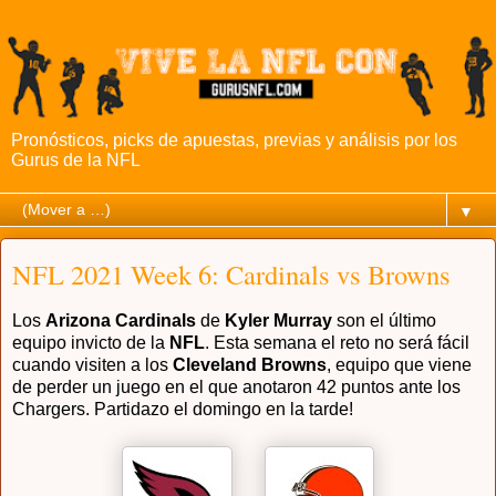
Pronósticos, picks de apuestas, previas y análisis por los
Gurus de la NFL
▼
NFL 2021 Week 6: Cardinals vs Browns
Los
Arizona Cardinals
de
Kyler Murray
son el último
equipo invicto de la
NFL
. Esta semana el reto no será fácil
cuando visiten a los
Cleveland Browns
, equipo que viene
de perder un juego en el que anotaron 42 puntos ante los
Chargers. Partidazo el domingo en la tarde!