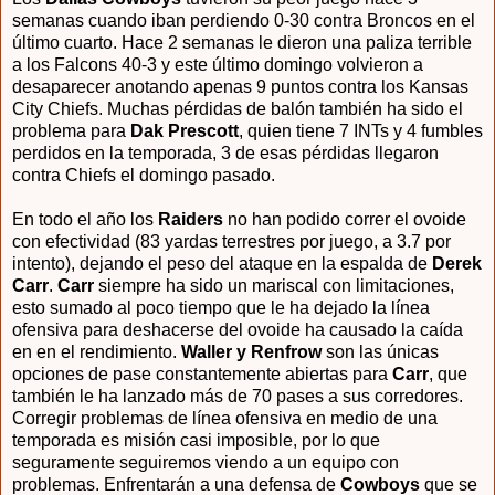
semanas cuando iban perdiendo 0-30 contra Broncos en el
último cuarto. Hace 2 semanas le dieron una paliza terrible
a los Falcons 40-3 y este último domingo volvieron a
desaparecer anotando apenas 9 puntos contra los Kansas
City Chiefs. Muchas pérdidas de balón también ha sido el
problema para
Dak Prescott
, quien tiene 7 INTs y 4 fumbles
perdidos en la temporada, 3 de esas pérdidas llegaron
contra Chiefs el domingo pasado.
En todo el año los
Raiders
no han podido correr el ovoide
con efectividad (83 yardas terrestres por juego, a 3.7 por
intento), dejando el peso del ataque en la espalda de
Derek
Carr
.
Carr
siempre ha sido un mariscal con limitaciones,
esto sumado al poco tiempo que le ha dejado la línea
ofensiva para deshacerse del ovoide ha causado la caída
en en el rendimiento.
Waller y Renfrow
son las únicas
opciones de pase constantemente abiertas para
Carr
, que
también le ha lanzado más de 70 pases a sus corredores.
Corregir problemas de línea ofensiva en medio de una
temporada es misión casi imposible, por lo que
seguramente seguiremos viendo a un equipo con
problemas. Enfrentarán a una defensa de
Cowboys
que se