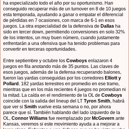
ha especializado todo el año por su oportunismo. Han
conseguido recuperar más de un turnover en 8 de 10 juegos
esta temporada, ayudando a ganar o empatar el diferencial
de pérdidas en 7 ocasiones, con marca de 6-1 en esos
juegos. La otra especialidad de la defensiva de
Dallas
ha
sido en tercer down, permitiendo conversiones en solo 32%
de los intentos, un muy buen número, cuando justamente
enfrentarán a una ofensiva que ha tenido problemas para
convertir en terceras oportunidades.
Entre septiembre y octubre los
Cowboys
enlazaron 4
juegos en fila anotando más de 35 puntos. Las claves de
esos juegos, además de la defensa recuperando balones,
fueron las yardas conseguidas por los corredores
Elliott y
Pollard
. 182 yardas terrestres en promedio en ese tramo,
mientras que en los más recientes 4 juegos no promedian ni
la mitad. La caída en el rendimiento de la OL de
Cowboys
coincide con la salida del lineup del LT
Tyron Smith
, habrá
que ver si
Smith
vuelve esta semana o no, por ahora
parece que sí. También hablando del lado izquierdo de la
OL,
Connor Williams
fue reemplazado por
McGovern
ante
Kansas, veremos si este movimiento ayuda a a mejorar a