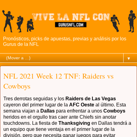
Pronósticos, picks de apuestas, previas y análisis por los
Gurus de la NFL
▼
NFL 2021 Week 12 TNF: Raiders vs
Cowboys
Tres derrotas seguidas y los
Raiders de Las Vegas
cayeron del primer lugar de la
AFC Oeste
al último. Esta
semana viajan a
Dallas
para enfrentar a unos
Cowboys
heridos en el orgullo tras caer ante Chiefs sin anotar
touchdowns. La fiesta de
Thanksgiving
en Dallas tendrá a
un equipo que tiene ventaja en el primer lugar de la
división, pero que necesita ganar juegos para evitar