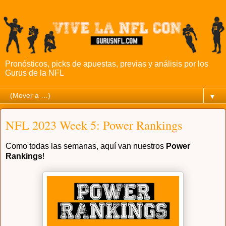
Pronósticos, picks de apuestas, previas y análisis por los
Gurus de la NFL
▼
NFL 2023 Week 5: Power Rankings
Como todas las semanas, aquí van nuestros
Power
Rankings
!