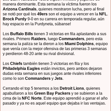
manera dominante. Esta semana la víctima fueron los
Arizona Cardinals
, quienes mostraron lucha, pero al final
se notó por qué los
49ers
son el equipo a vencer en la
NFL
.
Brock Purdy
9-0 en su carrera en temporada regular, aún
hay espacio en la Purdyneta, súbanse!
Los
Buffalo Bills
tienen 3 victorias en fila aplastando a sus
rivales. Primero
Raiders
, luego
Commanders
, pero esta
semana la paliza se la dieron a los
Miami Dolphins
, equipo
que venía con la mejor ofensiva de las primeras 3 semanas
y perdieron 48-20 ante su rival divisional.
Los
Chiefs
también tienen 3 victorias en fila y los
Philadelphia Eagles
están invictos, pero ambos dejaron
dudas esta semana en sus juegos ante rivales inferiores
como lo son
Commanders
y
Jets
.
Cerrando el top 5 tenemos a los
Detroit Lions
, quienes
apabullaron a los
Green Bay Packers
y se subieron a la
cima de la
NFC Norte
. Este equipo aprendió a ganar el año
pasado y ya no es aquel equipo que dejaba ir las ventajas.