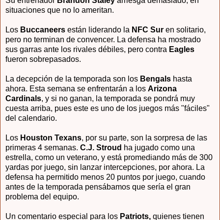
Su entrenador
Brandon Staley
arriesga demasiado, en
situaciones que no lo ameritan.
Los
Buccaneers
están liderando la
NFC Sur
en solitario,
pero no terminan de convencer. La defensa ha mostrado
sus garras ante los rivales débiles, pero contra
Eagles
fueron sobrepasados.
La decepción de la temporada son los
Bengals
hasta
ahora. Esta semana se enfrentarán a los
Arizona
Cardinals
, y si no ganan, la temporada se pondrá muy
cuesta arriba, pues este es uno de los juegos más "fáciles"
del calendario.
Los
Houston Texans
, por su parte, son la sorpresa de las
primeras 4 semanas.
C.J. Stroud
ha jugado como una
estrella, como un veterano, y está promediando más de 300
yardas por juego, sin lanzar intercepciones, por ahora. La
defensa ha permitido menos 20 puntos por juego, cuando
antes de la temporada pensábamos que sería el gran
problema del equipo.
Un comentario especial para los
Patriots,
quienes tienen