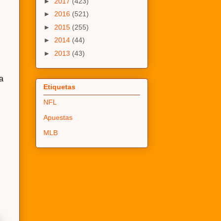
►
2017
(423)
►
2016
(521)
►
2015
(255)
►
2014
(44)
►
2013
(43)
a
Etiquetas
NFL
Apuestas
MLB