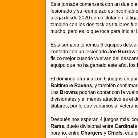
Esta jornada comenzará con un duelo e
lesionado y su reemplazo es inconfiabl
juega
desde 2020 como titular en la liga
también con los dos tackles titulares fu
mucho, pero es lo que toca para iniciar
Esta semana tenemos 6 equipos desca
contado con un lesionado
Joe Burrow
físico mejor cuando vuelvan del desca
equipo que no ha ganado este año, los
El domingo arranca con 6 juegos en par
Baltimore Ravens,
y también confirmar
Los
Browns
podrían contar con la vuel
divisionales y el menos atractivo es el 
titulares, por lo que veríamos al vetera
Después nos esperan 4 juegos más, con
Rams
, duelo divisional entre
Cardinals
horario, entre
Chargers
y
Chiefs
, equi