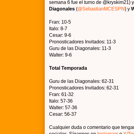
semana 6 fue el turno de @kryskim21) y 
Diagonales
(
@SebastianMCESPN
) y
W
Fran: 10-5
Italo: 8-7
Cesar: 9-6
Pronosticadores Invitados: 11-3
Guru de las Diagonales: 11-3
Walter: 9-6
Total Temporada
Guru de las Diagonales: 62-31
Pronosticadores Invitados: 62-31
Fran: 61-32
Italo: 57-36
Walter: 57-36
Cesar: 56-37
Cualquier duda o comentario que tengan
sociales.
Sígannos en
Instagram
o
X/Twi