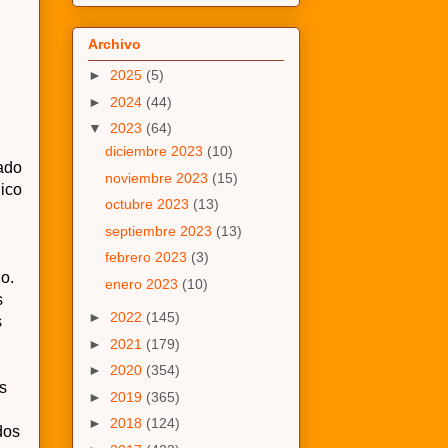
Archivo
►
2025
(5)
►
2024
(44)
▼
2023
(64)
diciembre 2023
(10)
ado
noviembre 2023
(15)
nico
octubre 2023
(13)
septiembre 2023
(13)
febrero 2023
(3)
o.
enero 2023
(10)
s
►
2022
(145)
s
►
2021
(179)
►
2020
(354)
os
►
2019
(365)
►
2018
(124)
dos