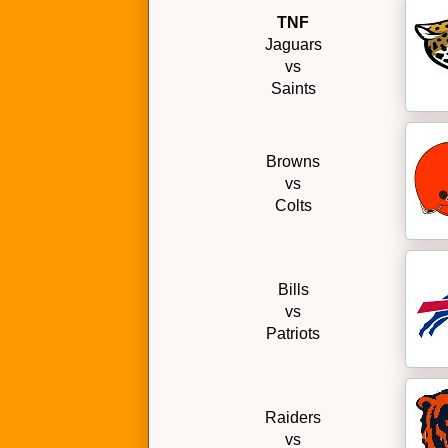
TNF
Jaguars
vs
Saints
Browns
vs
Colts
Bills
vs
Patriots
Raiders
vs