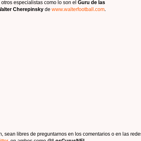
otros especialistas como lo son el
Guru de las
alter Cherepinsky
de
www.walterfootball.com
.
, sean libres de preguntarnos en los comentarios o en las rede
tter
, en ambos como
@LosGurus
NFL
.