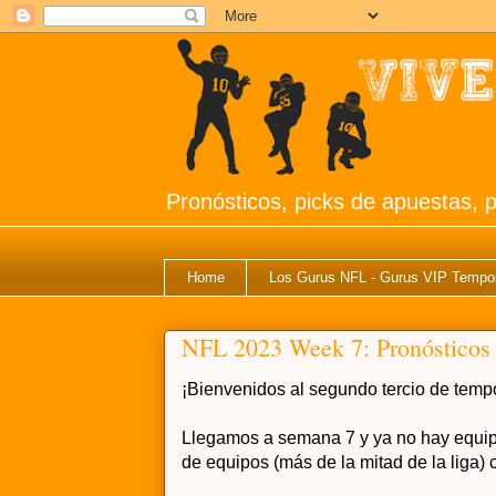
Pronósticos, picks de apuestas, p
Home
Los Gurus NFL - Gurus VIP Tempo
NFL 2023 Week 7: Pronósticos 
¡Bienvenidos al segundo tercio de tem
Llegamos a semana 7 y ya no hay equipo
de equipos (más de la mitad de la liga) c