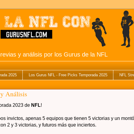
revias y análisis por los Gurus de la NFL
rada 2025
Los Gurus NFL - Free Picks Temporada 2025
NFL Str
y Análisis
porada 2023 de
NFL
!
s invictos, apenas 5 equipos que tienen 5 victorias y un mont
on 2 y 3 victorias, y futuros más que inciertos.