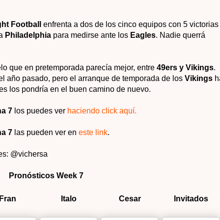
ht Football
enfrenta a dos de los cinco equipos con 5 victorias
 a
Philadelphia
para medirse ante los
Eagles
. Nadie querrá
elo que en pretemporada parecía mejor, entre
49ers y Vikings
.
el año pasado, pero el arranque de temporada de los
Vikings
h
nes los pondría en el buen camino de nuevo.
a 7
los puedes ver
haciendo click aquí.
a 7
las pueden ver en
este link
.
 es: @vichersa
Pronósticos Week 7
Fran
Italo
Cesar
Invitados