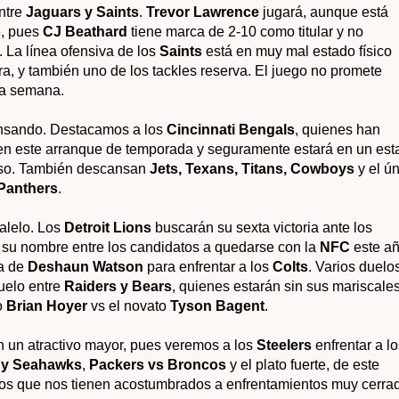
ntre
Jaguars y Saints
.
Trevor Lawrence
jugará, aunque está
e, pues
CJ Beathard
tiene
marca de 2-10 como titular y no
. La línea ofensiva de los
Saints
está en muy mal estado físico
era, y también uno de los tackles reserva. El juego no promete
 la semana.
nsando. Destacamos a los
Cincinnati Bengals
, quienes han
en este arranque de temporada y seguramente estará en un est
nso. También descansan
Jets, Texans, Titans, Cowboys
y el ú
Panthers
.
alelo. Los
Detroit Lions
buscarán su sexta victoria ante los
 su nombre entre los candidatos a quedarse con la
NFC
este añ
ta de
Deshaun Watson
para enfrentar a los
Colts
. Varios duelo
duelo entre
Raiders y Bears
, quienes estarán sin sus mariscale
no
Brian Hoyer
vs el novato
Tyson Bagent
.
 un atractivo mayor, pues veremos a los
Steelers
enfrentar a l
 y Seahawks
,
Packers vs Broncos
y el plato fuerte, de este
pos que nos tienen acostumbrados a enfrentamientos muy cerra