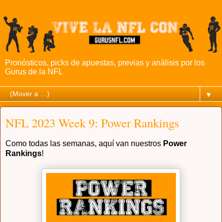
Pronósticos, picks de apuestas, previas y análisis por los
Gurus de la NFL
▼
NFL 2023 Week 9: Power Rankings
Como todas las semanas, aquí van nuestros
Power
Rankings
!