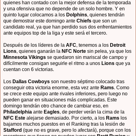
quienes han contado con la mejor defensa de la temporada
y una ofensiva que no depende de un solo hombre. Y en
quinto lugar colocamos a los
Dolphins
, quienes tendrán
que demostrar este domingo ante
Chiefs
que son un
candidato real, ya que han perdido sus dos enfrentamientos
ante equipos top de la liga y este será el tercero.
Después de los líderes de la
AFC
, tenemos a los
Detroit
Lions
, quienes ganarán la
NFC Norte
sin pelea, ya que los
Minnesota Vikings
se quedaron sin mariscal de campo y
difícilmente consigan seguirle el ritmo a unos
Lions
que ya
cuentan con 6 victorias.
Los
Dallas Cowboys
son nuestro séptimo colocado tras
conseguir otra victoria enorme, esta vez ante
Rams
. Como
se crece este equipo ante rivales inferiores, pero luego no
pueden ganar en situaciones más complicadas. Este
domingo tendrán otro chance de cambiar eso, en
Philadelphia
ante
Eagles
, de perder verán la cima de la
NFC Este
alejarse demasiado. Por cierto, a los
Rams
los
bajamos muchos puestos en el Ranking tras la lesión de
Stafford
(que no es grave, pero lo afectará), porque con los