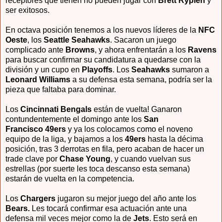
receptores que tienen no pueden jugar con
Brett Rypien
y
ser exitosos.
En octava posición tenemos a los nuevos líderes de la
NFC
Oeste
, los
Seattle Seahawks
. Sacaron un juego
complicado ante
Browns
, y ahora enfrentarán a los
Ravens
para buscar confirmar su candidatura a quedarse con la
división y un cupo en
Playoffs
. Los
Seahawks
sumaron a
Leonard Williams
a su defensa esta semana, podría ser la
pieza que faltaba para dominar.
Los
Cincinnati Bengals
están de vuelta! Ganaron
contundentemente el domingo ante los
San
Francisco
49ers
y ya los colocamos como el noveno
equipo de la liga, y bajamos a los
49ers
hasta la décima
posición, tras 3 derrotas en fila, pero acaban de hacer un
trade clave por
Chase Young
, y cuando vuelvan sus
estrellas (por suerte les toca descanso esta semana)
estarán de vuelta en la competencia.
Los
Chargers
jugaron su mejor juego del año ante los
Bears.
Les tocará confirmar esa actuación ante una
defensa mil veces mejor como la de
Jets
. Esto será en