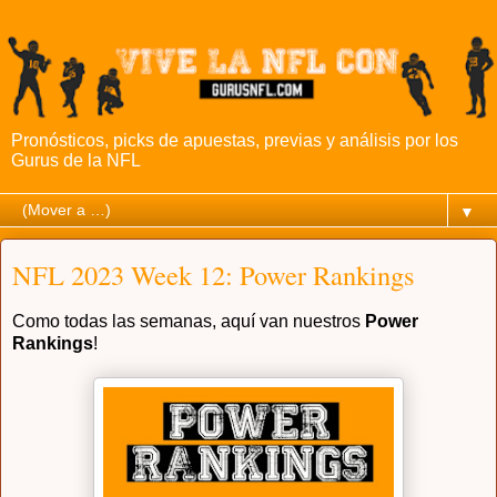
Pronósticos, picks de apuestas, previas y análisis por los
Gurus de la NFL
▼
NFL 2023 Week 12: Power Rankings
Como todas las semanas, aquí van nuestros
Power
Rankings
!