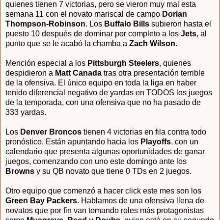
quienes tienen 7 victorias, pero se vieron muy mal esta
semana 11 con el novato mariscal de campo
Dorian
Thompson-Robinson
. Los
Buffalo Bills
subieron hasta el
puesto 10 después de dominar por completo a los
Jets
, al
punto que se le acabó la chamba a
Zach Wilson
.
Mención especial a los
Pittsburgh Steelers
, quienes
despidieron a
Matt Canada
tras otra presentación terrible
de la ofensiva. El único equipo en toda la liga en haber
tenido diferencial negativo de yardas en TODOS los juegos
de la temporada, con una ofensiva que no ha pasado de
333 yardas.
Los
Denver Broncos
tienen 4 victorias en fila contra todo
pronóstico. Están apuntando hacia los
Playoffs
, con un
calendario que presenta algunas oportunidades de ganar
juegos, comenzando con uno este domingo ante los
Browns
y su QB novato que tiene 0 TDs en 2 juegos.
Otro equipo que comenzó a hacer click este mes son los
Green Bay Packers
. Hablamos de una ofensiva llena de
novatos que por fin van tomando roles más protagonistas