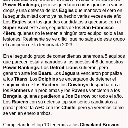
Power Rankings
, pero se quedaron cortos gracias a varios
drops y una defensa de los
Eagles
que mantuvo el cero en
la segunda mitad como ya ha hecho varias veces este año.
Los
Eagles
son los grandes candidatos a quedarse con el
Super Bowl
este año, seguidos de los
San Francisco
49ers
, quienes no le temen a ningún otro equipo, solo a las
lesiones. Realmente se ve difícil que no salga de este grupo
el campeón de la temporada 2023.
En el segundo grupo de contendientes tenemos a 5 equipos
que parecen estar amarrados a los puestos 4-8 de nuestros
Power Rankings
. Los
Detroit Lions
sufrieron, pero
ganaron ante los
Bears
. Los
Jaguars
vencieron por paliza
a los
Titans
. Los
Dolphins
se encargaron de detener el
surgimiento de los
Raiders
, los
Cowboys
despacharon a
los
Panthers
sin problemas y los
Ravens
vencieron a los
Bengals
, quienes perdieron a
Joe Burrow
por todo el año.
Los
Ravens
con su defensa top son serios candidatos a
ganar pelear la
AFC
con los
Chiefs
, pero ya veremos como
se ven en enero ambos.
Completando el top 10 tenemos a los
Cleveland Browns
,