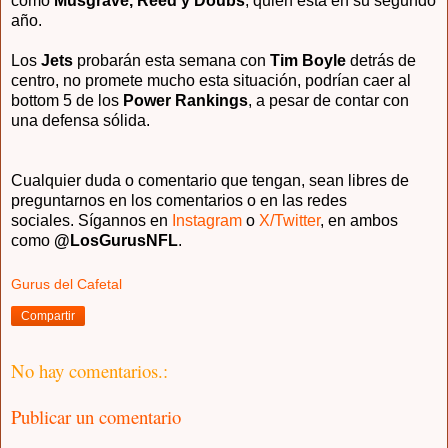
como
Musgrave, Reed y Doubs
, quien está en su segundo
año.
Los
Jets
probarán esta semana con
Tim Boyle
detrás de
centro, no promete mucho esta situación, podrían caer al
bottom 5 de los
Power Rankings
, a pesar de contar con
una defensa sólida.
Cualquier duda o comentario que tengan, sean libres de
preguntarnos en los comentarios o en las redes
sociales.
Sígannos en
Instagram
o
X/Twitter
, en ambos
como
@LosGurus
NFL
.
Gurus del Cafetal
Compartir
No hay comentarios.:
Publicar un comentario