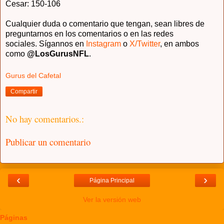
Cesar: 150-106
Cualquier duda o comentario que tengan, sean libres de
preguntarnos en los comentarios o en las redes
sociales.
Sígannos en
Instagram
o
X/Twitter
, en ambos
como
@LosGurus
NFL
.
Gurus del Cafetal
Compartir
No hay comentarios.:
Publicar un comentario
‹
›
Página Principal
Ver la versión web
Páginas