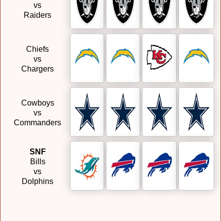
vs
Raiders
Chiefs
vs
Chargers
Cowboys
vs
Commanders
SNF
Bills
vs
Dolphins