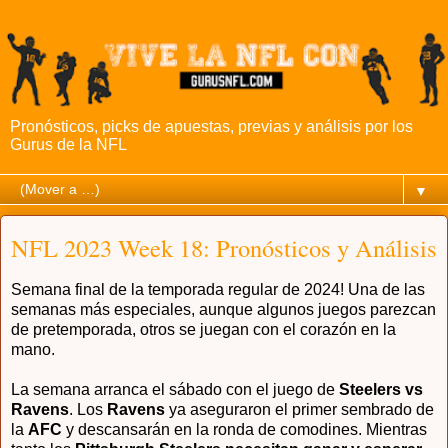
Pronósticos, picks de apuestas, previas y análisis por los
Gurus de la NFL
▼
NFL 2023 Week 18: Pronósticos y Análisis
Semana final de la temporada regular de 2024! Una de las
semanas más especiales, aunque algunos juegos parezcan
de pretemporada, otros se juegan con el corazón en la
mano.
La semana arranca el sábado con el juego de
Steelers vs
Ravens
. Los
Ravens
ya aseguraron el primer sembrado de
la
AFC
y descansarán en la ronda de comodines. Mientras