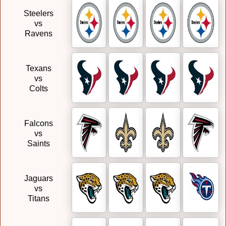
Steelers
vs
Ravens
Texans
vs
Colts
Falcons
vs
Saints
Jaguars
vs
Titans