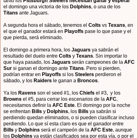
tanto los
Pittsburgh Steelers necesitan ganar y esperar
el domingo una victoria de los
Dolphins
, o una de los
Titans
ante Jaguars.
A segunda hora el sábado, tenemos el
Colts
vs
Texans
, en
el que el ganador estará en
Playoffs
pase lo que pase y el
que pierda, será eliminado.
El domingo a primera hora, los
Jaguars
ya sabrán el
resultado del duelo entre
Colts
y
Texans
. Sin importar lo
que haya pasado, los
Jaguars
serán campeones de la
AFC
Sur
si ganan el domingo ante
Titans
. Pero si pierden,
podrían entrar en
Playoffs
si los
Steelers
perdieron el
sábado, y los
Raiders
le ganan a
Broncos
.
Ya los
Ravens
son el seed #1, los
Chiefs
el #3, y los
Browns
el #5, para cerrar los escenarios de la
AFC
,
necesitamos definir la
AFC Este
. El domingo por la noche
se enfrentan
Bills
y
Dolphins
, los
Bills
ya sabrán si
perdiendo quedan eliminados, o si pueden clasificar incluso
perdiendo. Lo que sí esta claro es que el ganador entre
Bills
y
Dolphins
será el campeón de la
AFC Este
, aunque
los
Dolphins
ya están clasificados sea por esta vía, o por el