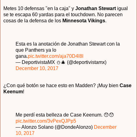
Metes 10 defensas "en la caja" y
Jonathan Stewart
igual
se te escapa 60 yardas para el touchdown. No parecen
cosas de la defensa de los
Minnesota Vikings
.
Esta es la anotación de Jonathan Stewart con la
que Panthers ya lo
gana.
pic.twitter.com/aja70D4l8l
— DeportivistaMX ⛄️🎄 (@deportivistamx)
December 10, 2017
¿Con qué botón se hace esto en Madden? ¡Muy bien
Case
Keenum
!
Me perdí esta belleza de Case Keenum. 😯😯
pic.twitter.com/3vPexQJPp5
— Alonzo Solano (@DondeAlonzo)
December
10, 2017