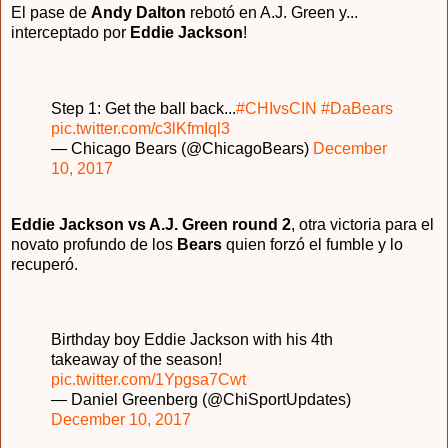
El pase de
Andy Dalton
rebotó en A.J. Green y...
interceptado por
Eddie Jackson
!
Step 1: Get the ball back...
#CHIvsCIN
#DaBears
pic.twitter.com/c3lKfmIql3
— Chicago Bears (@ChicagoBears)
December
10, 2017
Eddie Jackson vs A.J. Green round 2
, otra victoria para el
novato profundo de los
Bears
quien forzó el fumble y lo
recuperó.
Birthday boy Eddie Jackson with his 4th
takeaway of the season!
pic.twitter.com/1Ypgsa7Cwt
— Daniel Greenberg (@ChiSportUpdates)
December 10, 2017