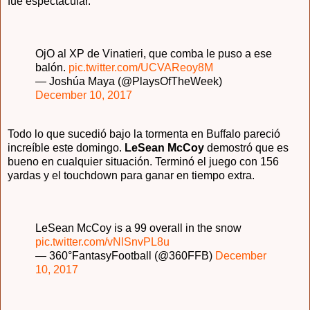
fue espectacular.
OjO al XP de Vinatieri, que comba le puso a ese
balón.
pic.twitter.com/UCVAReoy8M
— Joshúa Maya (@PlaysOfTheWeek)
December 10, 2017
Todo lo que sucedió bajo la tormenta en Buffalo pareció
increíble este domingo.
LeSean McCoy
demostró que es
bueno en cualquier situación. Terminó el juego con 156
yardas y el touchdown para ganar en tiempo extra.
LeSean McCoy is a 99 overall in the snow
pic.twitter.com/vNlSnvPL8u
— 360°FantasyFootball (@360FFB)
December
10, 2017