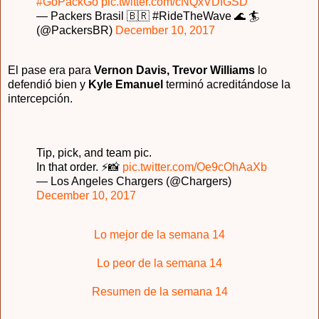
#GoPackGo
pic.twitter.com/cNQxVDIGSD
— Packers Brasil 🇧🇷 #RideTheWave 🌊 🏄
(@PackersBR)
December 10, 2017
El pase era para
Vernon Davis, Trevor Williams
lo
defendió bien y
Kyle Emanuel
terminó acreditándose la
intercepción.
Tip, pick, and team pic.
In that order. ⚡️📸
pic.twitter.com/Oe9cOhAaXb
— Los Angeles Chargers (@Chargers)
December 10, 2017
Lo mejor de la semana 14
Lo peor de la semana 14
Resumen de la semana 14