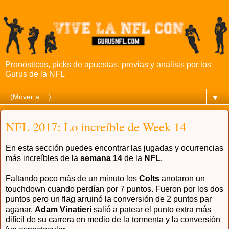
Pronósticos, picks de apuestas, previas y análisis por los
Gurus de la NFL
▼
NFL 2017: Lo increíble de Week 14
En esta sección puedes encontrar las jugadas y ocurrencias
más increíbles de la
semana 14
de la
NFL
.
Faltando poco más de un minuto los
Colts
anotaron un
touchdown cuando perdían por 7 puntos. Fueron por los dos
puntos pero un flag arruinó la conversión de 2 puntos par
aganar.
Adam Vinatieri
salió a patear el punto extra más
difícil de su carrera en medio de la tormenta y la conversión