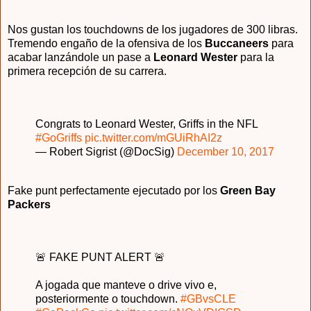
Nos gustan los touchdowns de los jugadores de 300 libras.
Tremendo engaño de la ofensiva de los
Buccaneers
para
acabar lanzándole un pase a
Leonard Wester
para la
primera recepción de su carrera.
Congrats to Leonard Wester, Griffs in the NFL
#GoGriffs
pic.twitter.com/mGUiRhAI2z
— Robert Sigrist (@DocSig)
December 10, 2017
Fake punt perfectamente ejecutado por los
Green Bay
Packers
🚨 FAKE PUNT ALERT 🚨
A jogada que manteve o drive vivo e,
posteriormente o touchdown.
#GBvsCLE