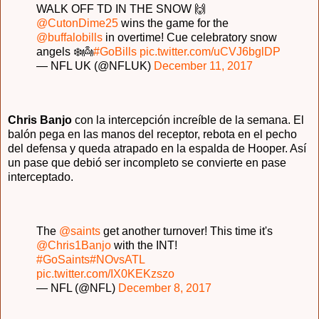
WALK OFF TD IN THE SNOW 🙌
@CutonDime25
wins the game for the
@buffalobills
in overtime! Cue celebratory snow
angels ❄️👼
#GoBills
pic.twitter.com/uCVJ6bglDP
— NFL UK (@NFLUK)
December 11, 2017
Chris Banjo
con la intercepción increíble de la semana. El
balón pega en las manos del receptor, rebota en el pecho
del defensa y queda atrapado en la espalda de Hooper. Así
un pase que debió ser incompleto se convierte en pase
interceptado.
The
@saints
get another turnover! This time it's
@Chris1Banjo
with the INT!
#GoSaints
#NOvsATL
pic.twitter.com/IX0KEKzszo
— NFL (@NFL)
December 8, 2017